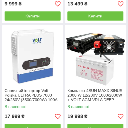
9 999
13 499
₴
₴
Купити
Купити
Сонячний інвертор Volt
Комплект 4SUN MAXX SINUS
Polska ULTRA PLUS 7000
2000 W 12/230V 1000/2000W
24/230V (3500/7000W) 100A
+ VOLT AGM VRLA DEEP
MPPT (60-500V)
CYCLE 110Ah 12V
В наявності
В наявності
(3SSS350024)
17 999
19 998
₴
₴