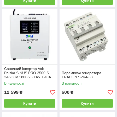
Купити
Купити
Сонячний інвертор Volt
Polska SINUS PRO 2500 S
Перемикач генератора
24/230V 1800/2500W + 40A
TRACON SVK4-63
MPPT 100V (3SPS250024)
В наявності
В наявності
12 599
600
₴
₴
Купити
Купити