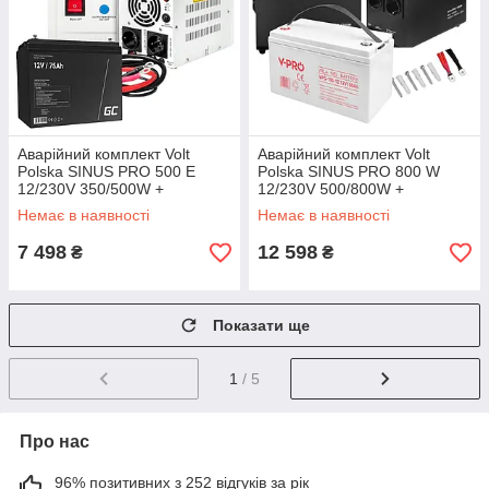
Аварійний комплект Volt
Аварійний комплект Volt
Polska SINUS PRO 500 E
Polska SINUS PRO 800 W
12/230V 350/500W +
12/230V 500/800W +
Акумулятор Green Cell AGM
Акумулятор VOLT VRLA
Немає в наявності
Немає в наявності
VRLA 75Ah 12V
DEEP CYCLE 110Ah 12V
7 498
12 598
₴
₴
Показати ще
1
/ 5
Про нас
96% позитивних з 252 відгуків за рік