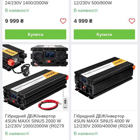
24/230V 1400/2000W
12/230V 500/800W
(3SP200024W)
(3SP080012E)
В наявності
В наявності
9 999
4 999
₴
₴
Купити
Купити
Гібридний ДБЖ/інвертор
Гібридний ДБЖ/інвертор
4SUN MAXX SINUS 2000 W
4SUN MAXX SINUS 4000 W
12/230V 1000/2000W (R0279
12/230V 2000/4000W (R0248
PRZ279)
PRZ274)
В наявності
В наявності