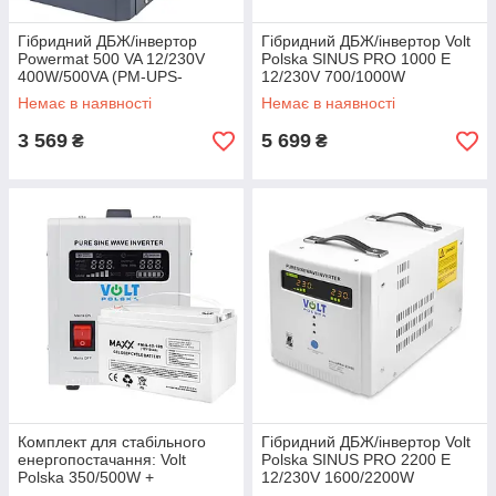
Гібридний ДБЖ/інвертор
Гібридний ДБЖ/інвертор Volt
Powermat 500 VA 12/230V
Polska SINUS PRO 1000 E
400W/500VA (PM-UPS-
12/230V 700/1000W
500MP)
(3SP091012E)
Немає в наявності
Немає в наявності
3 569
5 699
₴
₴
Комплект для стабільного
Гібридний ДБЖ/інвертор Volt
енергопостачання: Volt
Polska SINUS PRO 2200 E
Polska 350/500W +
12/230V 1600/2200W
Акумулятор 4SUN MAXX GEL
(3SP092212E)