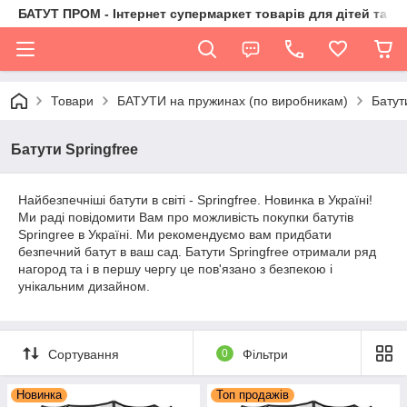
БАТУТ ПРОМ - Інтернет супермаркет товарів для дітей та їх 
Товари
БАТУТИ на пружинах (по виробникам)
Батут
Батути Springfree
Найбезпечніші батути в світі - Springfree. Новинка в Україні!
Ми раді повідомити Вам про можливість покупки батутів
Springree в Україні. Ми рекомендуємо вам придбати
безпечний батут в ваш сад. Батути Springfree отримали ряд
нагород та і в першу чергу це пов'язано з безпекою і
унікальним дизайном.
Сортування
0
Фільтри
Новинка
Топ продажів