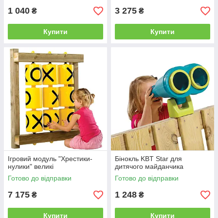
1 040
3 275
₴
₴
Купити
Купити
Ігровий модуль "Хрестики-
Бінокль KBT Star для
нулики" великі
дитячого майданчика
Готово до відправки
Готово до відправки
7 175
1 248
₴
₴
Купити
Купити