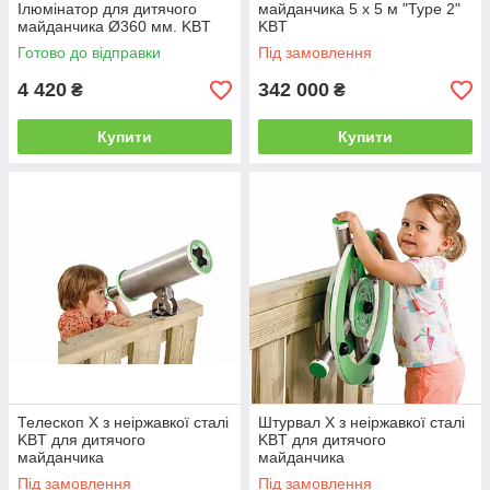
Ілюмінатор для дитячого
майданчика 5 x 5 м "Type 2"
майданчика Ø360 мм. KBT
KBT
Готово до відправки
Під замовлення
4 420
342 000
₴
₴
Купити
Купити
Телескоп X з неіржавкої сталі
Штурвал X з неіржавкої сталі
KBT для дитячого
KBT для дитячого
майданчика
майданчика
Під замовлення
Під замовлення