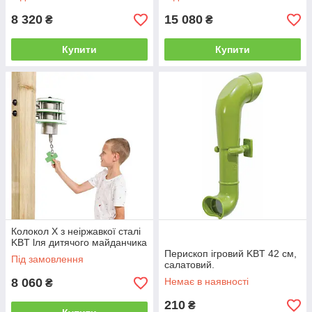
8 320
15 080
₴
₴
Купити
Купити
Колокол X з неіржавкої сталі
KBT lля дитячого майданчика
Перископ ігровий KBT 42 см,
Під замовлення
салатовий.
8 060
Немає в наявності
₴
210
₴