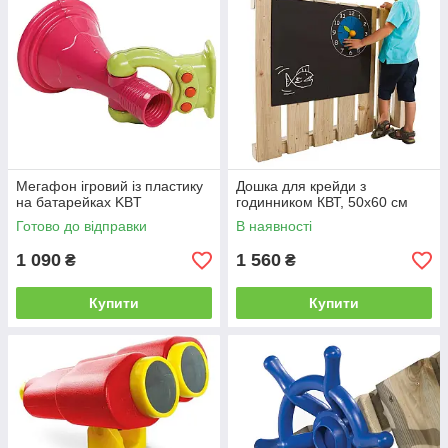
Мегафон ігровий із пластику
Дошка для крейди з
на батарейках KBT
годинником КВТ, 50х60 см
Готово до відправки
В наявності
1 090
1 560
₴
₴
Купити
Купити