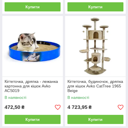
Купити
Купити
Кігтеточка, дряпка - лежанка
Кігтеточка, будиночок, дряпка
картонна для кішок Avko
для кішок Avko CatTree 1965
ACS019
Beige
В наявності
В наявності
472,50
4 723,95
₴
₴
Купити
Купити