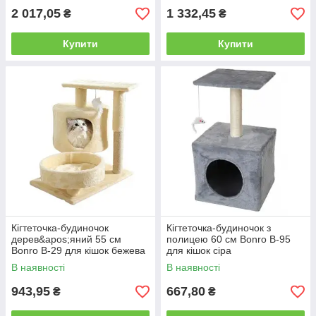
2 017,05
1 332,45
₴
₴
Купити
Купити
Кігтеточка-будиночок
Кігтеточка-будиночок з
дерев&apos;яний 55 см
полицею 60 см Bonro B-95
Bonro B-29 для кішок бежева
для кішок сіра
В наявності
В наявності
943,95
667,80
₴
₴