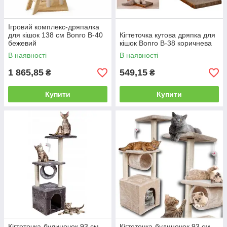
Ігровий комплекс-дряпалка
для кішок 138 см Bonro B-40
Кігтеточка кутова дряпка для
бежевий
кішок Bonro B-38 коричнева
В наявності
В наявності
1 865,85
549,15
₴
₴
Купити
Купити
Кігтеточка-будиночок 93 см
Кігтеточка-будиночок 93 см