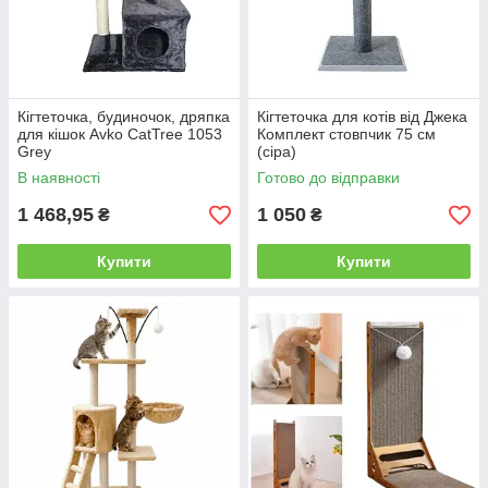
Кігтеточка, будиночок, дряпка
Кігтеточка для котів вiд Джека
для кішок Avko CatTree 1053
Комплект стовпчик 75 см
Grey
(сіра)
В наявності
Готово до відправки
1 468,95
1 050
₴
₴
Купити
Купити