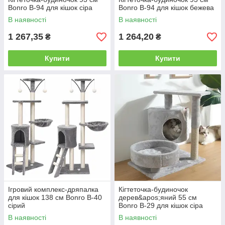
Bonro B-94 для кішок сіра
Bonro B-94 для кішок бежева
В наявності
В наявності
1 267,35
1 264,20
₴
₴
Купити
Купити
Ігровий комплекс-дряпалка
Кігтеточка-будиночок
для кішок 138 см Bonro B-40
дерев&apos;яний 55 см
сірий
Bonro B-29 для кішок сіра
В наявності
В наявності