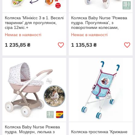
Коляска 'Мінікісс 3 в 1. Веселі
Коляска Baby Nurse 'Рожева
тваринки' для прогулянок,
пудра. Прогулянка', з
сіра 12міс.+
поворотними колесами,
18міс.+
Немає в наявності
Немає в наявності
1 235,85
1 135,53
₴
₴
Коляска Baby Nurse Рожева
пудра. Модерн, люлька з
Коляска-тростинка 'Крижане