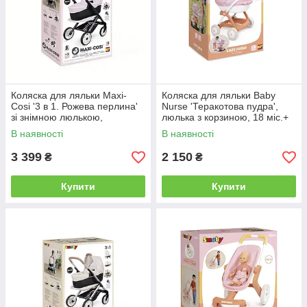
Коляска для ляльки Maxi-
Коляска для ляльки Baby
Cosi '3 в 1. Рожева перлина'
Nurse 'Теракотова пудра',
зі знімною люлькою,
люлька з корзиною, 18 міс.+
55x39x64 см, 3+
В наявності
В наявності
3 399
2 150
₴
₴
Купити
Купити