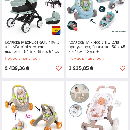
Коляска Maxi-Cosi&Quinny '3
Коляска 'Мінікісс 3 в 1' для
в 1. М'ята' зі з'ємною
прогулянок, блакитна, 50 х 45
люлькою, 54,5 x 38,5 x 64 см,
х 47 см, 12міс.+
3+
Немає в наявності
Немає в наявності
2 439,36
1 235,85
₴
₴