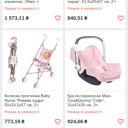
корзиною, 18міс.+
серце', 51,5х25х57 см, 2+
Немає в наявності
Немає в наявності
1 573,11
840,51
₴
₴
Коляска-тростинка Baby
Крісло-переноска Maxi-
Nurse 'Рожева пудра',
Cosi&Quinny 'Софт',
50х24,5х57 см, 2+
31x47x35 см, 3+
Немає в наявності
Немає в наявності
773,19
924,66
₴
₴