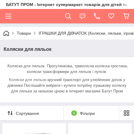
БАТУТ ПРОМ - Інтернет супермаркет товарів для дітей та їх 
Товари
ІГРАШКИ ДЛЯ ДІВЧАТОК (Коляски, ляльки, ігрові
Коляски для ляльок
.Коляски для ляльок. Прогулянкова, триколісна коляска-тростина,
коляски трансформери для ляльок і пупсів.
Коляски для ляльок
-зручний транспорт для улюблених дочок у
дівчинки.
Поспішайте вибрати і купити потрібну іграшкову коляску
для ляльки за низькою ціною в інтернет магазині Батут Пром
Сортування
0
Фільтри