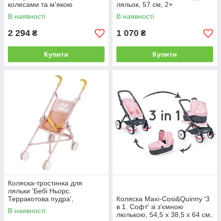
колесами та м'якою
ляльок, 57 см, 2+
іграшкою, 18 міс.+
В наявності
В наявності
2 294
1 070
₴
₴
Купити
Купити
Коляска-тростинка для
ляльки 'Бебі Ньорс.
Терракотова пудра',
Коляска Maxi-Cosi&Quinny '3
51х25х57 см, 2+
в 1. Софт' зі з'ємною
В наявності
люлькою, 54,5 x 38,5 x 64 см,