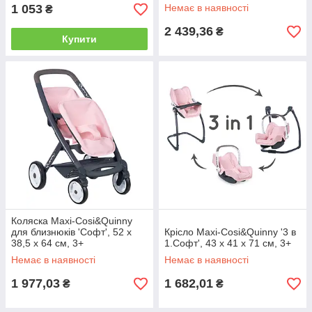
3+
1 053
Немає в наявності
₴
2 439,36
₴
Купити
Коляска Maxi-Cosi&Quinny
для близнюків 'Софт', 52 х
Крісло Maxi-Cosi&Quinny '3 в
38,5 х 64 см, 3+
1.Софт', 43 x 41 x 71 см, 3+
Немає в наявності
Немає в наявності
1 977,03
1 682,01
₴
₴