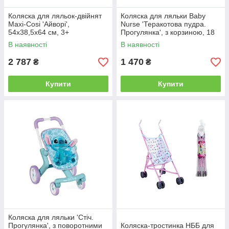
Коляска для ляльок-двійнят
Коляска для ляльки Baby
Maxi-Cosi 'Айворі',
Nurse 'Теракотова пудра.
54х38,5х64 см, 3+
Прогулянка', з корзиною, 18
міс.+
В наявності
В наявності
2 787
1 470
₴
₴
Купити
Купити
Коляска для ляльки 'Стіч.
Прогулянка', з поворотними
Коляска-тростинка НББ для