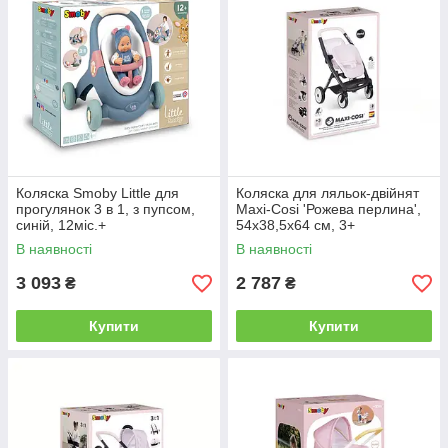
Коляска Smoby Little для
Коляска для ляльок-двійнят
прогулянок 3 в 1, з пупсом,
Maxi-Cosi 'Рожева перлина',
синій, 12міс.+
54х38,5х64 см, 3+
В наявності
В наявності
3 093
2 787
₴
₴
Купити
Купити