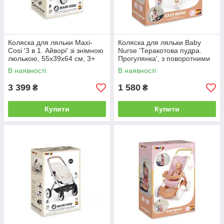
Коляска для ляльки Maxi-
Коляска для ляльки Baby
Cosi '3 в 1. Айворі' зі знімною
Nurse 'Теракотова пудра.
люлькою, 55x39x64 см, 3+
Прогулянка', з поворотними
колесами, 18 міс.+
В наявності
В наявності
3 399
1 580
₴
₴
Купити
Купити