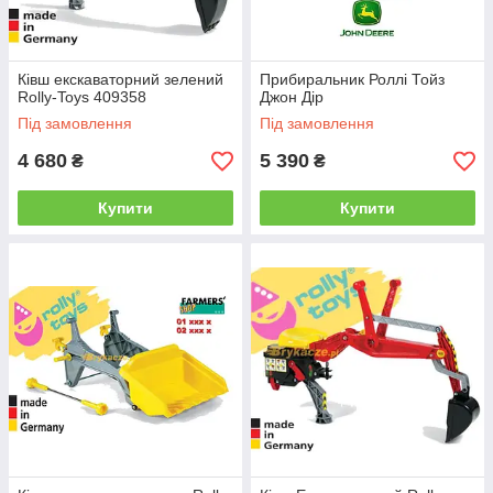
Ківш екскаваторний зелений
Прибиральник Роллі Тойз
Rolly-Toys 409358
Джон Дір
Під замовлення
Під замовлення
4 680
5 390
₴
₴
Купити
Купити