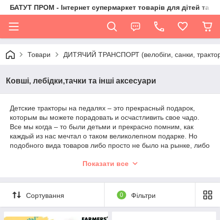
БАТУТ ПРОМ - Інтернет супермаркет товарів для дітей та їх 
Товари
ДИТЯЧИЙ ТРАНСПОРТ (велобіги, санки, трактор
Ковші, лебідки,тачки та інші аксесуари
Детские тракторы на педалях – это прекрасный подарок,
которым вы можете порадовать и осчастливить свое чадо.
Все мы когда – то были детьми и прекрасно помним, как
каждый из нас мечтал о таком великолепном подарке. Но
подобного вида товаров либо просто не было на рынке, либо
у наших родителей не было материальных возможностей
Показати все
преподнести нам такой желанный подарок. Теперь у каждого
появляется уникальная возможность осуществить наши
детские мечты для своих собственных детей.
Сортування
0
Фільтри