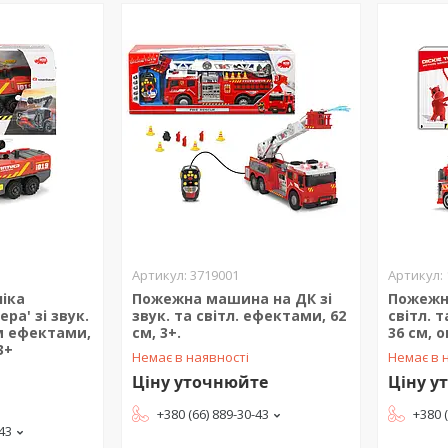
3719001
ніка
Пожежна машина на ДК зі
Пожежна
ра' зі звук.
звук. та світл. ефектами, 62
світл. 
м ефектами,
см, 3+.
36 см, 
3+
Немає в наявності
Немає в 
Ціну уточнюйте
Ціну у
+380 (66) 889-30-43
+380 
-43