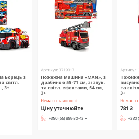
3719017
а Борець з
Пожежна машина «MAN», з
Пожежн
та світл.
драбиною 55-71 см, зі звук.
висувно
, 3+
та світл. ефектами, 54 см,
та світ
3+
3+
Немає в наявності
Немає в 
Ціну уточнюйте
781 ₴
+380 (66) 889-30-43
+380 