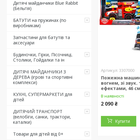
Дитячі майданчики Blue Rabbit
(Бельгія)
БАТУТИ на пружинах (по
виробникам)
Запчастини для батутів та
аксесуари
Будиночки, Гірки, Пісочниці,
Столики, Гойдалки та ін
3307000
ДИТЯЧІ МАЙДАНЧИКИ З
ДЕРЕВА (ігрові та спортивні
Пожежна машин
комплекси)
вогнем, зі звук. 
ефектами, 46 см.
КУХНІ, СУПЕРМАРКЕТИ для
В наявності
дітей
2 090 ₴
ДИТЯЧИЙ ТРАНСПОРТ
(велобіги, санки, трактори,
Купити
каталки)
Товари для дітей від 0+