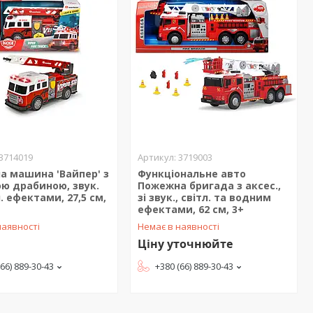
3714019
3719003
а машина 'Вайпер' з
Функціональне авто
ю драбиною, звук.
Пожежна бригада з аксес.,
л. ефектами, 27,5 см,
зі звук., світл. та водним
ефектами, 62 см, 3+
наявності
Немає в наявності
Ціну уточнюйте
(66) 889-30-43
+380 (66) 889-30-43