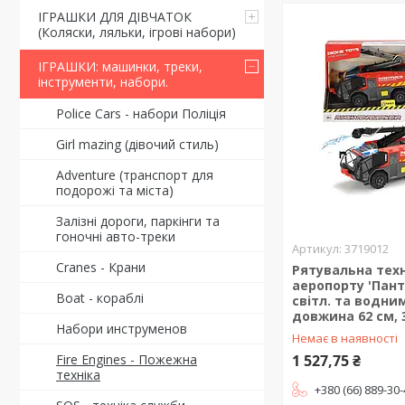
ІГРАШКИ ДЛЯ ДІВЧАТОК
(Коляски, ляльки, ігрові набори)
ІГРАШКИ: машинки, треки,
інструменти, набори.
Police Cars - набори Поліція
Girl mazing (дівочий стиль)
Adventure (транспорт для
подорожі та міста)
Залізні дороги, паркінги та
гоночні авто-треки
3719012
Cranes - Крани
Рятувальна тех
аеропорту 'Панте
Boat - кораблі
світл. та водни
довжина 62 см, 
Набори инструменов
Немає в наявності
Fire Engines - Пожежна
1 527,75 ₴
техніка
+380 (66) 889-30