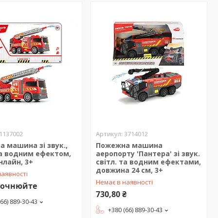
1137002
3714012
 машина зі звук.,
Пожежна машина
та водним ефектом,
аеропорту 'Пантера' зі звук.
онлайн, 3+
світл. та водним ефектами,
довжина 24 см, 3+
наявності
Немає в наявності
точнюйте
730,80 ₴
(66) 889-30-43
+380 (66) 889-30-43