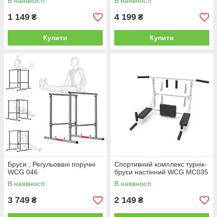
В наявності
В наявності
1 149
4 199
₴
₴
Купити
Купити
Бруси , Регульовані поручні
Спортивний комплекс турнік-
WCG 046
бруси настінний WCG MC035
В наявності
В наявності
3 749
2 149
₴
₴