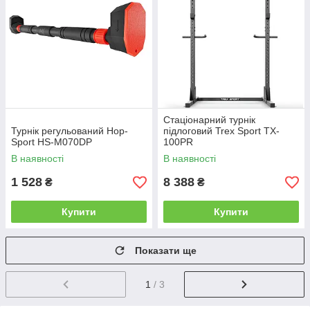
Стаціонарний турнік
Турнік регульований Hop-
підлоговий Trex Sport TX-
Sport HS-M070DP
100PR
В наявності
В наявності
1 528
8 388
₴
₴
Купити
Купити
Показати ще
1
/ 3