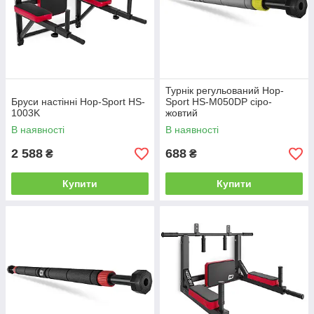
Турнік регульований Hop-
Бруси настінні Hop-Sport HS-
Sport HS-M050DP сіро-
1003K
жовтий
В наявності
В наявності
2 588
688
₴
₴
Купити
Купити