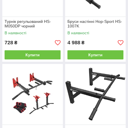
Турнік регульований HS-
Бруси настінні Hop-Sport HS-
M050DP чорний
1007K
В наявності
В наявності
728
4 988
₴
₴
Купити
Купити