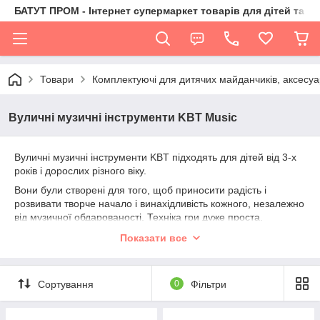
БАТУТ ПРОМ - Інтернет супермаркет товарів для дітей та їх 
Товари
Комплектуючі для дитячих майданчиків, аксесуа
Вуличні музичні інструменти KBT Music
Вуличні музичні інструменти KBT підходять для дітей від 3-х
років і дорослих різного віку.
Вони були створені для того, щоб приносити радість і
розвивати творче начало і винахідливість кожного, незалежно
від музичної обдарованості. Техніка гри дуже проста,
інтуїтивна і приємна, що сприяє спонтанним музичним
Показати все
експериментам. Кілька інструментів можна об'єднати в
оркестри і використовувати для музикування на природі з
родиною та друзями.
Сортування
0
Фільтри
МІСЦЯ, ЯКІ ВІДМІННО ПІДІЙДУТЬ ДЛЯ УСТАНОВКИ
ВУЛИЧНИХ МУЗИЧНИХ ІНСТРУМЕНТІВ: