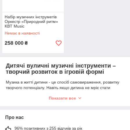
Набір музичних інструметів
Оркестр «Природний ритм»
KBT Music
Немає в наявності
258 000
₴
Дитячі вуличні музичні інструменти –
творчий розвиток в ігровій формі
Музика в житті дитини - це спосіб самовираження, розвитку
творчого потенціалу. Навіть якщо дитина не мріє стати
музикантом та не захоплюється цією сферою, музичні
Показати все
інструменти – це чудова альтернатива розвиваючих іграшок.
Останнім часом великою популярністю користуються різні
музичні інструменти для дитячих майданчиків, купити які
Про нас
можна в інтернет-магазині «Батут Пром». Це відмінне
рішення, яке допомагає розвивати слух, музичні уподобання,
96% позитивних з 255 відгуків за рік
моторику і в той же час гратись та веселитись. Такі елементи