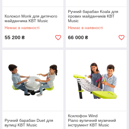
Ручний барабан Koala для
Колокол Monk для дитячого
ігрових майданчиків KBT
майданчика KBT Music
Music
Немає в наявності
Немає в наявності
55 200
66 000
₴
₴
Ксилофон Wind
Ручний барабан Duet для
Piano вуличний музичний
вулиці KBT Music
інструмент KBT Music