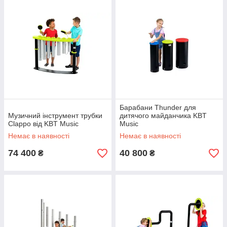
- ПРИСАДИБНІ ДІЛЯНКИ
- ДИТЯЧІ САДИ І ДОШКІЛЬНІ УСТАНОВИ
- МІСЬКІ ПАРКИ
- ДИТЯЧІ ІГРОВІ МАЙДАНЧИКИ
Барабани Thunder для
Музичний інструмент трубки
дитячого майданчика KBT
Clappo від KBT Music
Music
Немає в наявності
Немає в наявності
74 400
40 800
₴
₴