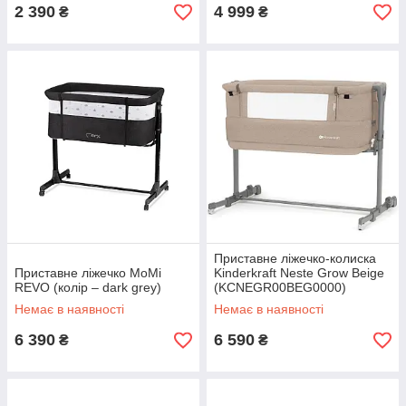
2 390
4 999
₴
₴
Приставне ліжечко-колиска
Приставне ліжечко MoMi
Kinderkraft Neste Grow Beige
REVO (колір – dark grey)
(KCNEGR00BEG0000)
Немає в наявності
Немає в наявності
6 390
6 590
₴
₴