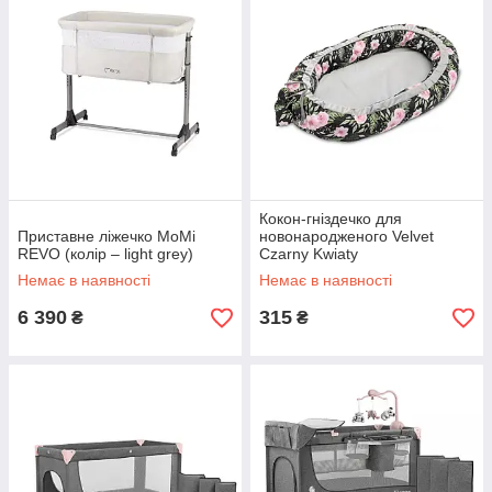
Кокон-гніздечко для
Приставне ліжечко MoMi
новонародженого Velvet
REVO (колір – light grey)
Czarny Kwiaty
Немає в наявності
Немає в наявності
6 390
315
₴
₴