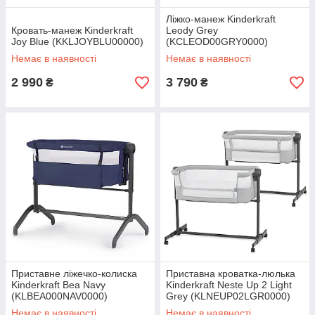
Ліжко-манеж Kinderkraft
Кровать-манеж Kinderkraft
Leody Grey
Joy Blue (KKLJOYBLU00000)
(KCLEOD00GRY0000)
Немає в наявності
Немає в наявності
2 990
3 790
₴
₴
Приставне ліжечко-колиска
Приставна кроватка-люлька
Kinderkraft Bea Navy
Kinderkraft Neste Up 2 Light
(KLBEA000NAV0000)
Grey (KLNEUP02LGR0000)
Немає в наявності
Немає в наявності