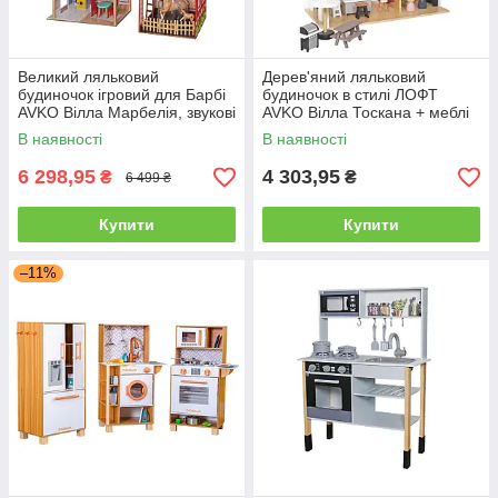
Великий ляльковий
Дерев'яний ляльковий
будиночок ігровий для Барбі
будиночок в стилі ЛОФТ
AVKO Вілла Марбелія, звукові
AVKO Вілла Тоскана + меблі
та світлові ефекти
В наявності
В наявності
6 298,95
4 303,95
₴
₴
6 499 ₴
Купити
Купити
–11%