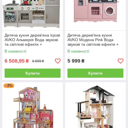
Дитяча кухня дерев'яна ігрові
Дитяча дерев'яна кухня
AVKO Альмерія Вода звукові
AVKO Модена Pink Вода
та світлові ефекти +
звукові та світлові ефекти +
аксесуари
аксесуари
В наявності
В наявності
6 508,95
5 999
₴
₴
6 699 ₴
Купити
Купити
–3%