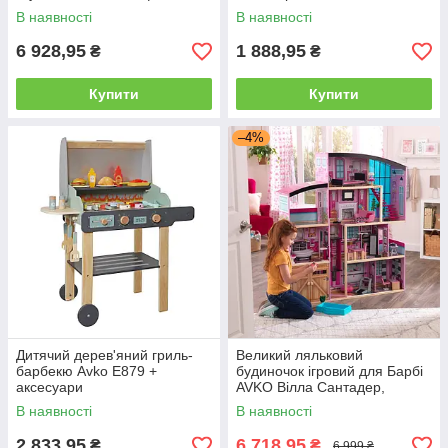
аксесуари
аксесуари
В наявності
В наявності
6 928,95
1 888,95
₴
₴
Купити
Купити
–4%
Дитячий дерев'яний гриль-
Великий ляльковий
барбекю Avko Е879 +
будиночок ігровий для Барбі
аксесуари
AVKO Вілла Сантадер,
звукові та світлові ефекти
В наявності
В наявності
2 833,95
6 718,95
₴
₴
6 999 ₴