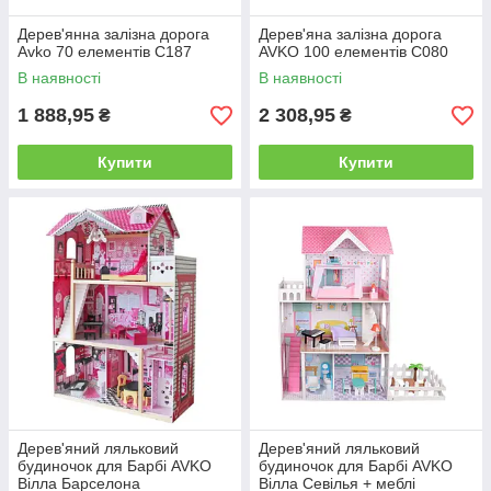
Дерев'янна залізна дорога
Дерев'яна залізна дорога
Avko 70 елементів C187
AVKO 100 елементів С080
В наявності
В наявності
1 888,95
2 308,95
₴
₴
Купити
Купити
Дерев'яний ляльковий
Дерев'яний ляльковий
будиночок для Барбі AVKO
будиночок для Барбі AVKO
Вілла Барселона
Вілла Севілья + меблі