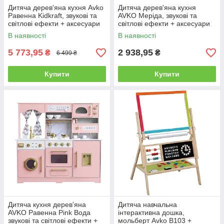
Дитяча дерев'яна кухня Avko
Дитяча дерев'яна кухня
Равенна Kidkraft, звукові та
AVKO Меріда, звукові та
світлові ефекти + аксесуари
світлові ефекти + аксесуари
В наявності
В наявності
5 773,95
2 938,95
₴
₴
6 499 ₴
Купити
Купити
Дитяча кухня дерев'яна
Дитяча навчальна
AVKО Равенна Pink Вода
інтерактивна дошка,
звукові та світлові ефекти +
мольберт Avko В103 +