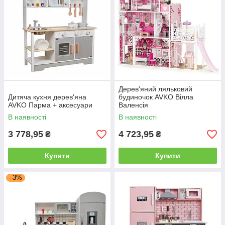
Дерев'яний ляльковий
Дитяча кухня дерев'яна
будиночок AVKO Вілла
AVKO Парма + аксесуари
Валенсія
В наявності
В наявності
3 778,95
4 723,95
₴
₴
Купити
Купити
–3%