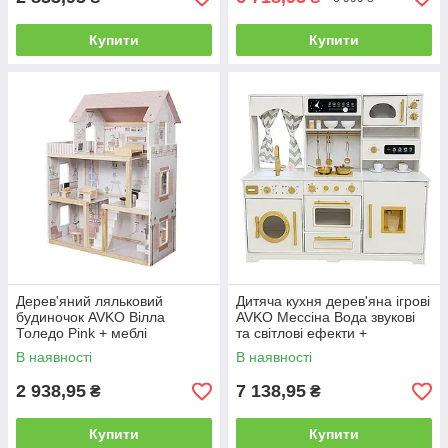
Купити
Купити
Дерев'яний ляльковий
Дитяча кухня дерев'яна ігрові
будиночок AVKO Вілла
AVKO Мессіна Вода звукові
Толедо Pink + меблі
та світлові ефекти +
аксесуари
В наявності
В наявності
2 938,95
7 138,95
₴
₴
Купити
Купити