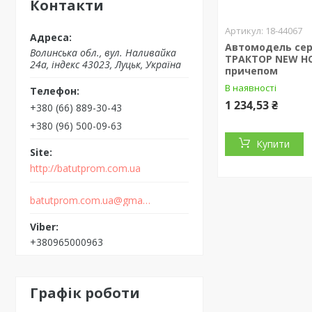
Контакти
18-44067
Автомодель сері
Волинська обл., вул. Наливайка
ТРАКТОР NEW H
24а, індекс 43023, Луцьк, Україна
причепом
В наявності
1 234,53 ₴
+380 (66) 889-30-43
+380 (96) 500-09-63
Купити
http://batutprom.com.ua
batutprom.com.ua@gmail.com
+380965000963
Графік роботи