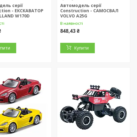
ель серії
Автомодель серії
ction - ЕКСКАВАТОР
Construction - САМОСВАЛ
LLAND W170D
VOLVO A25G
сті
В наявності
₴
848,43 ₴
упити
Купити