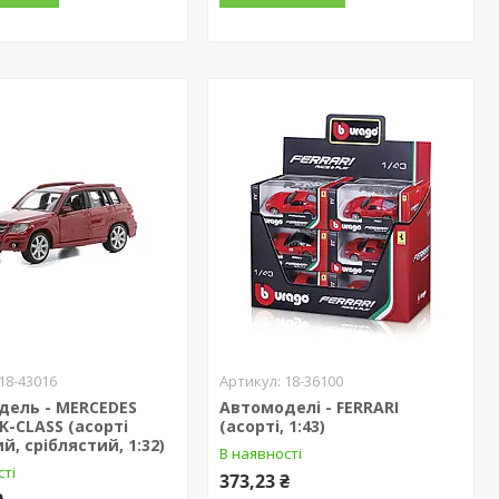
18-43016
18-36100
дель - MERCEDES
Автомоделі - FERRARI
K-CLASS (асорті
(асорті, 1:43)
й, сріблястий, 1:32)
В наявності
сті
373,23 ₴