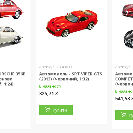
18-43033
ORSCHE 356B
Автомодель - SRT VIPER GTS
Автомод
лонова
(2013) (червоний, 1:32)
COMPETI
, 1:24)
(червон
В наявності
В наявно
325,71 ₴
541,53 
Купити
К