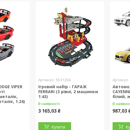
18-31204
ODGE VIPER
Ігровий набір - ГАРАЖ
Автомо
рті
FERRARI (3 рівні, 2 машинки
CAYENNE
металік,
1:43)
білий, 
талік, 1:24)
В наявності
В наявно
3 165,03 ₴
987,03 
Купити
К