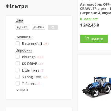
Автомобіль OFF
Фільтри
CRAWLER з р/к -
(червоний, акум. 
В наявності
Ціна
1 242,45 ₴
Наявність
Купити
В наявності
251
Виробник
Bburago
123
KS DRIVE
30
Little Tikes
2
Sulong Toys
40
T-Racers
2
Ще 3