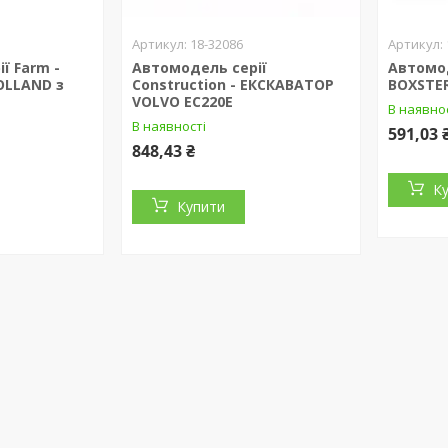
18-32086
ї Farm -
Автомодель серії
Автомод
OLLAND з
Construction - ЕКСКАВАТОР
BOXSTER
VOLVO EC220E
В наявно
В наявності
591,03 
848,43 ₴
К
Купити