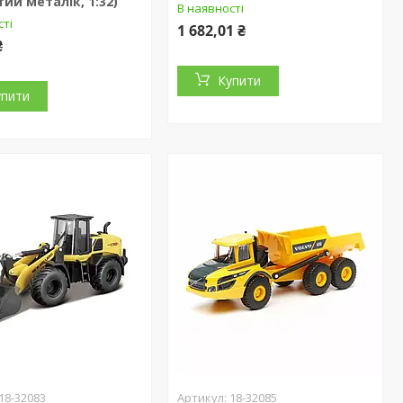
тий металік, 1:32)
В наявності
сті
1 682,01 ₴
₴
Купити
упити
18-32083
18-32085