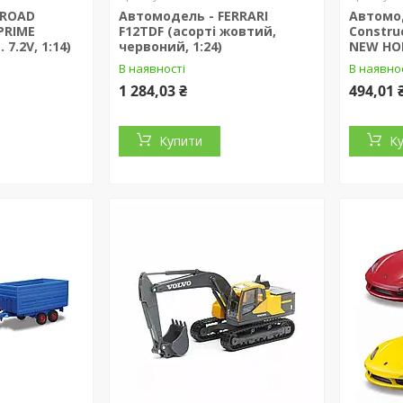
-ROAD
Автомодель - FERRARI
Автомод
 PRIME
F12TDF (асорті жовтий,
Constru
7.2V, 1:14)
червоний, 1:24)
NEW HO
В наявності
В наявно
1 284,03 ₴
494,01 
Купити
К