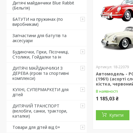
Дитячі майданчики Blue Rabbit
(Бельгія)
БАТУТИ на пружинах (по
виробникам)
Запчастини для батутів та
аксесуари
Будиночки, Гірки, Пісочниці,
Столики, Гойдалки та ін
18-22079
ДИТЯЧІ МАЙДАНЧИКИ З
ДЕРЕВА (ігрові та спортивні
Автомодель - P
комплекси)
(1961) (асорті с
кістка, червоний
КУХНІ, СУПЕРМАРКЕТИ для
В наявності
дітей
1 185,03 ₴
ДИТЯЧИЙ ТРАНСПОРТ
(велобіги, санки, трактори,
Купити
каталки)
Товари для дітей від 0+