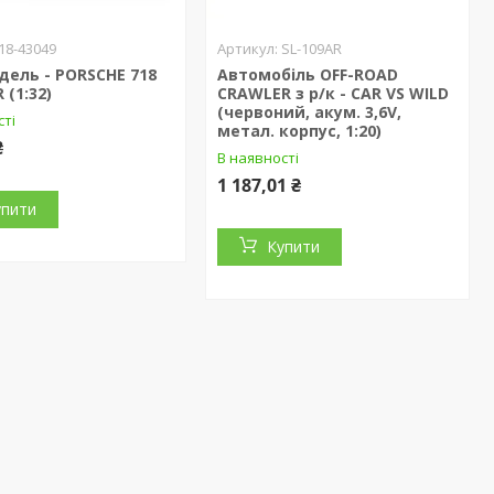
18-43049
SL-109AR
ель - PORSCHE 718
Автомобіль OFF-ROAD
 (1:32)
CRAWLER з р/к - CAR VS WILD
(червоний, акум. 3,6V,
сті
метал. корпус, 1:20)
₴
В наявності
1 187,01 ₴
упити
Купити