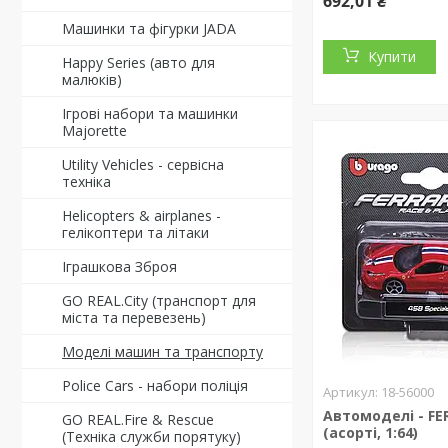
692,01 ₴
Машинки та фігурки JADA
Купити
Happy Series (авто для
малюків)
Ігрові набори та машинки
Majorette
Utility Vehicles - сервісна
техніка
Helicopters & airplanes -
гелікоптери та літаки
Іграшкова Зброя
GO REAL.City (транспорт для
міста та перевезень)
Моделі машин та транспорту
Police Cars - набори поліція
18-56000
Автомоделі - FE
GO REAL.Fire & Rescue
(асорті, 1:64)
(Техніка служби порятуку)