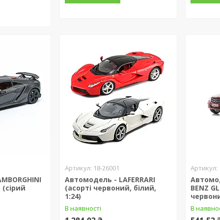
18-26001
AMBORGHINI
Автомодель - LAFERRARI
Автомо
 (сірий
(асорті червоний, білий,
BENZ GL
1:24)
червони
В наявності
В наявно