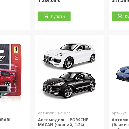
1 284,03 ₴
541,53 
Купити
К
18-21077
RRARI
Автомодель - PORSCHE
Автомо
MACAN (чорний, 1:24)
(блакит