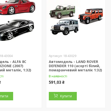
18-43004
18-43029
ель - ALFA 8C
Автомодель - LAND ROVER
ZIONE (2007)
DEFENDER 110 (асорті білий,
ий металік, 1:32)
помаранчевий металік 1:32)
сті
В наявності
₴
591,03 ₴
упити
Купити