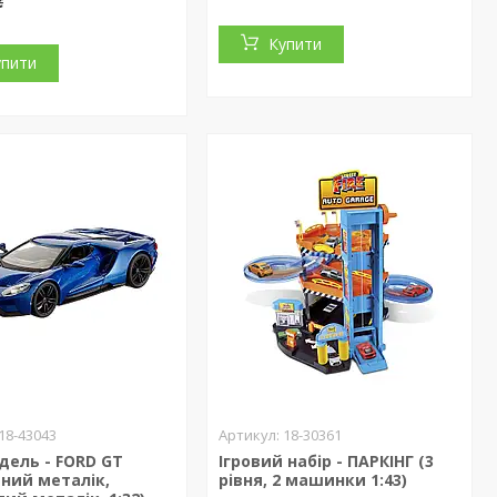
₴
Купити
упити
18-43043
18-30361
дель - FORD GT
Ігровий набір - ПАРКІНГ (3
ний металік,
рівня, 2 машинки 1:43)