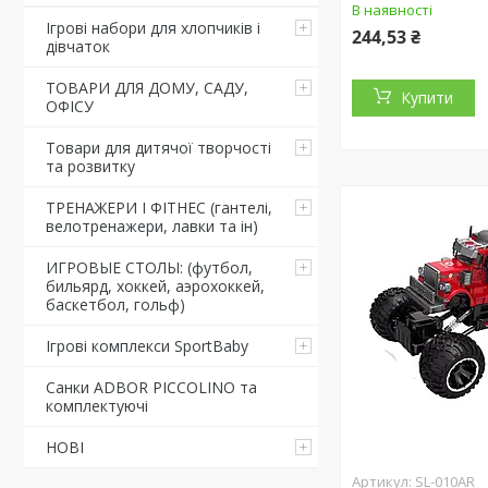
В наявності
Ігрові набори для хлопчиків і
244,53 ₴
дівчаток
ТОВАРИ ДЛЯ ДОМУ, САДУ,
Купити
ОФІСУ
Товари для дитячої творчості
та розвитку
ТРЕНАЖЕРИ І ФІТНЕС (гантелі,
велотренажери, лавки та ін)
ИГРОВЫЕ СТОЛЫ: (футбол,
бильярд, хоккей, аэрохоккей,
баскетбол, гольф)
Ігрові комплекси SportBaby
Санки ADBOR PICCOLINO та
комплектуючі
НОВІ
SL-010AR