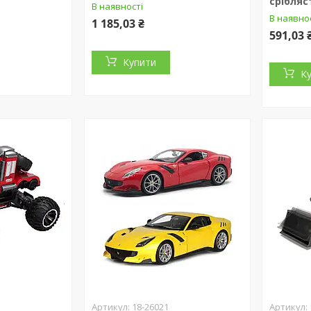
срібляс
В наявності
В наявно
1 185,03 ₴
591,03 
Купити
К
18-26021