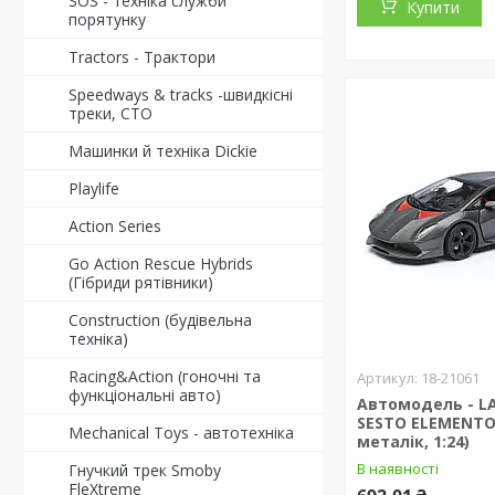
SOS - техніка служби
Купити
порятунку
Tractors - Трактори
Speedways & tracks -швидкісні
треки, СТО
Машинки й техніка Dickie
Playlife
Action Series
Go Action Rescue Hybrids
(Гібриди рятівники)
Construction (будівельна
техніка)
Racing&Action (гоночні та
18-21061
функціональні авто)
Автомодель - L
SESTO ELEMENTO
Mechanical Toys - автотехніка
металік, 1:24)
В наявності
Гнучкий трек Smoby
FleXtreme