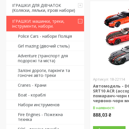
ІГРАШКИ ДЛЯ ДІВЧАТОК
(Коляски, ляльки, ігрові набори)
ІГРАШКИ: машинки, треки,
інструменти, набори.
Police Cars - набори Поліція
Girl mazing (дівочий стиль)
Adventure (транспорт для
подорожі та міста)
Залізні дороги, паркінги та
гоночні авто-треки
18-22114
Cranes - Крани
Автомодель - D
SRT10 ACR (ассо
Boat - кораблі
помаранч-чорн 
червоно-чорн ме
Набори инструменов
В наявності
Fire Engines - Пожежна
888,03 ₴
техніка