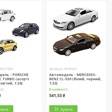
18-21056
18-43032
дель - PORSCHE
Автомодель - MERCEDES-
 TURBO (асорті
BENZ CL-550 (бiлий, чорний,
жовтий, 1:24)
1:32)
сті
В наявності
₴
541,53 ₴
упити
Купити