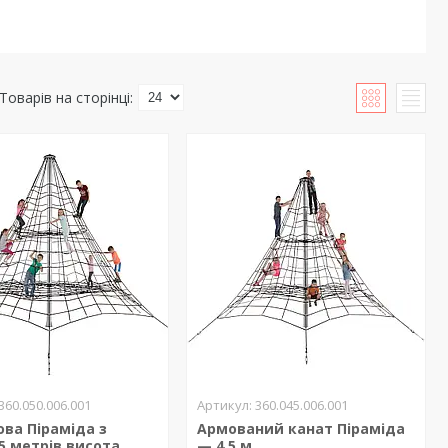
360.050.006.001
360.045.006.001
ва Піраміда з
Армований канат Піраміда
5 метрів висота
— 4.5 м