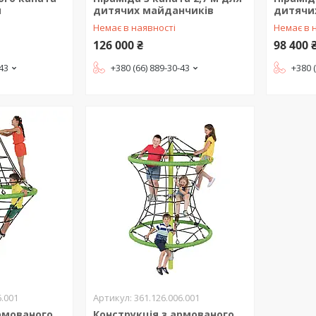
м
дитячих майданчиків
дитячи
Немає в наявності
Немає в 
126 000 ₴
98 400 
-43
+380 (66) 889-30-43
+380 
6.001
361.126.006.001
армованого
Конструкція з армованого