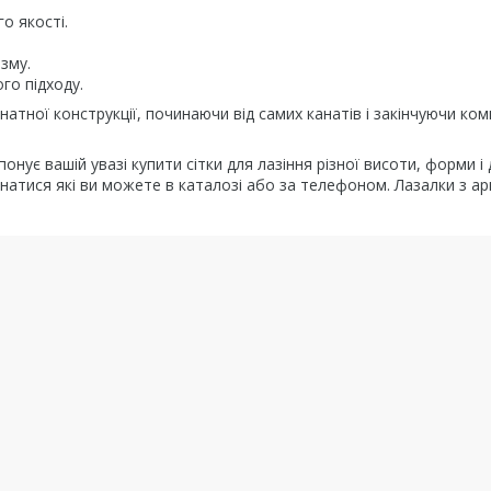
о якості.
зму.
го підходу.
атної конструкції, починаючи від самих канатів і закінчуючи ком
нує вашій увазі купити сітки для лазіння різної висоти, форми і 
знатися які ви можете в каталозі або за телефоном. Лазалки з арм