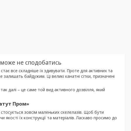
не може не сподобатись
тає все складніше їх здивувати. Проте для активних та
не залишать байдужим. Ці великі канатні сітки, призначені
 і так далі – це саме той вид активного дозвілля, який
Батут Пром»
о стосується зовсім маленьких скелелазів. Щоб бути
и якості їх конструкції та матеріалів. Ласкаво просимо до