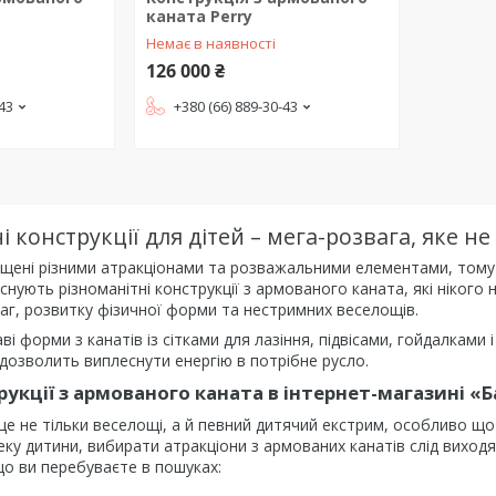
каната Perry
Немає в наявності
126 000 ₴
-43
+380 (66) 889-30-43
ні конструкції для дітей – мега-розвага, яке 
ещені різними атракціонами та розважальними елементами, тому с
снують різноманітні конструкції з армованого каната, які нікого 
аг, розвитку фізичної форми та нестримних веселощів.
каві форми з канатів із сітками для лазіння, підвісами, гойдалками
 дозволить виплеснути енергію в потрібне русло.
укції з армованого каната в інтернет-магазині «
 це не тільки веселощі, а й певний дитячий екстрим, особливо щ
еку дитини, вибирати атракціони з армованих канатів слід виходяч
о ви перебуваєте в пошуках: