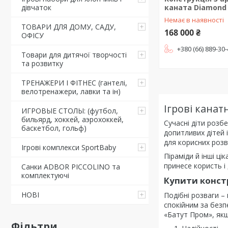
каната Diamond
дівчаток
Немає в наявності
ТОВАРИ ДЛЯ ДОМУ, САДУ,
168 000 ₴
ОФІСУ
+380 (66) 889-30
Товари для дитячої творчості
та розвитку
ТРЕНАЖЕРИ І ФІТНЕС (гантелі,
велотренажери, лавки та ін)
Ігрові канат
ИГРОВЫЕ СТОЛЫ: (футбол,
бильярд, хоккей, аэрохоккей,
Сучасні діти розб
баскетбол, гольф)
допитливих дітей і
для корисних розв
Ігрові комплекси SportBaby
Піраміди й інші ці
принесе користь і
Санки ADBOR PICCOLINO та
комплектуючі
Купити констр
НОВІ
Подібні розваги –
спокійним за безп
«Батут Пром», якщ
Фільтри