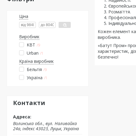
Надійності.
Європейськог
Розмаїття.
Ціна
Професіоналі
Індивідуально
Кожен елемент кан
Виробник
виробника.
KBT
«Батут Пром» пропо
9
характеристик, ді
Urban
1
безпечно!
Країна виробник
Бельгія
9
Україна
1
Контакти
Волинська обл., вул. Наливайка
24а, індекс 43023, Луцьк, Україна