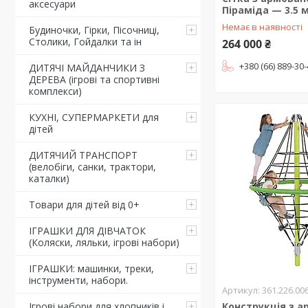
аксесуари
Піраміда — 3.5 
Немає в наявності
Будиночки, Гірки, Пісочниці,
Столики, Гойдалки та ін
264 000 ₴
+380 (66) 889-30
ДИТЯЧІ МАЙДАНЧИКИ З
ДЕРЕВА (ігрові та спортивні
комплекси)
КУХНІ, СУПЕРМАРКЕТИ для
дітей
ДИТЯЧИЙ ТРАНСПОРТ
(велобіги, санки, трактори,
каталки)
Товари для дітей від 0+
ІГРАШКИ ДЛЯ ДІВЧАТОК
(Коляски, ляльки, ігрові набори)
ІГРАШКИ: машинки, треки,
інструменти, набори.
361.226.00
Конструкція з 
Ігрові набори для хлопчиків і