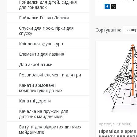
Гойдалки для дітей, сидіння
для гойдалок
Гойдалки Гніздо Лелеки
Спуски для гірок, гірки для
спуску
Кріплення, фурнітура
Елементи для лазіння
Для акробатики
Розвиваючі елементи для гри
Канати армовані і
комплектуючі до них
Канатні дороги
Качалка на пружині для
дитячих майданчиків
KPM600
Батути для відкритих дитячих
Піраміда з арм
майданчиків
канату для дит