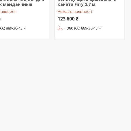
х майданчиків
каната Firry 2.7 м
наявності
Немає в наявності
₴
123 600 ₴
(66) 889-30-43
+380 (66) 889-30-43