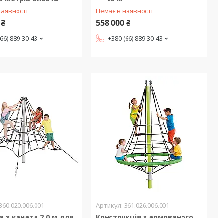
наявності
Немає в наявності
 ₴
558 000 ₴
(66) 889-30-43
+380 (66) 889-30-43
360.020.006.001
361.026.006.001
а з каната 2,0 м для
Конструкція з армованого