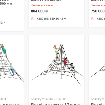
500 мм
Немає в наявності
Немає в 
804 000 ₴
756 000
+380 (66) 889-30-43
+380 
-43
6.001
360.027.006.001
ого каната
Піраміда з каната 2,7 м для
Пірамід