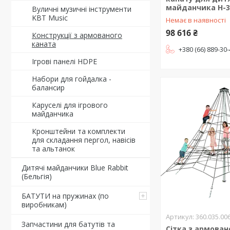
майданчика Н-3
Вуличні музичні інструменти
KBT Music
Немає в наявності
98 616 ₴
Конструкції з армованого
каната
+380 (66) 889-30
Ігрові панелі HDPE
Набори для гойдалка -
балансир
Каруселі для ігрового
майданчика
Кронштейни та комплекти
для складання пергол, навісів
та альтанок
Дитячі майданчики Blue Rabbit
(Бельгія)
БАТУТИ на пружинах (по
виробникам)
360.035.00
Запчастини для батутів та
Сітка з армован