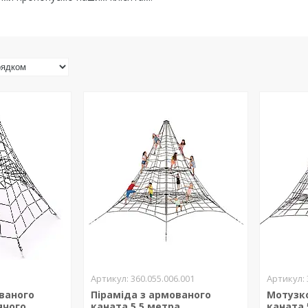
360.055.006.001
ованого
Піраміда з армованого
Мотузко
ячого
каната 5,5 метра
каната 