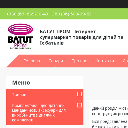
+380 (66) 889-30-43
+380 (96) 500-09-63
БАТУТ ПРОМ - Інтернет
супермаркет товарів для дітей та
їх батьків
Головна
Товари
Про нас
Контакти
До
Товари
Комплектуючі для дитячих
Даний розділ місти
майданчиків, аксесуари для
конструкціях розв
виробництва дитячих
комплексів
Вся представлена ​
безпека – ось, що