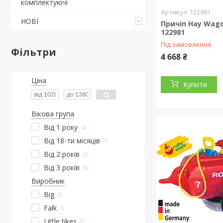
комплектуючі
122981
НОВІ
Причіп Hay Wago
122981
Під замовлення
Фільтри
4 668 ₴
Ціна
Купити
Вікова група
Від 1 року
4
Від 18-ти місяців
1
Від 2 років
2
Від 3 років
6
Виробник
Big
5
Falk
1
Little tikes
1