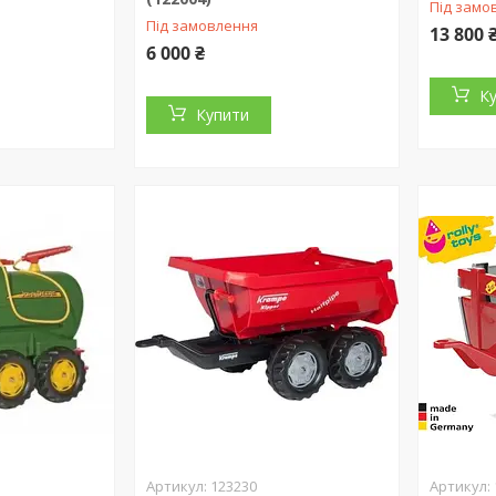
Під замо
Під замовлення
13 800 
6 000 ₴
К
Купити
123230