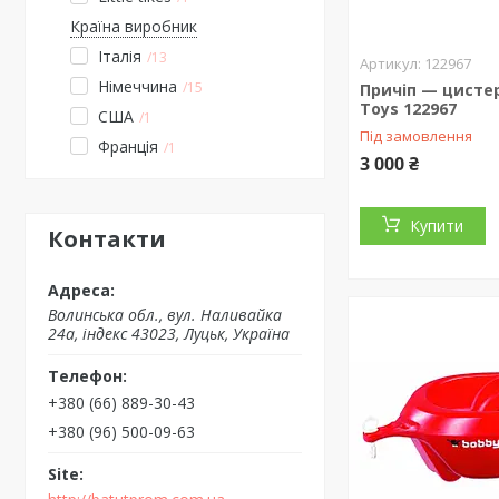
Країна виробник
Італія
13
122967
Німеччина
15
Причіп — цистер
Toys 122967
США
1
Під замовлення
Франція
1
3 000 ₴
Купити
Контакти
Волинська обл., вул. Наливайка
24а, індекс 43023, Луцьк, Україна
+380 (66) 889-30-43
+380 (96) 500-09-63