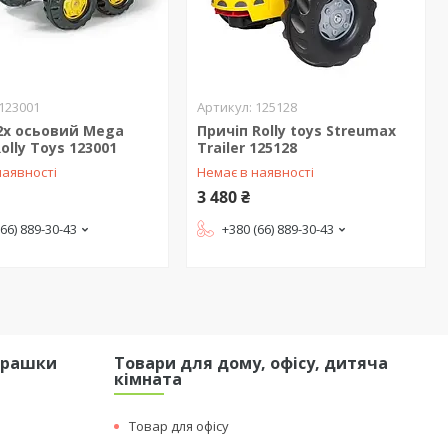
123001
125128
2x осьовий Mega
Причіп Rolly toys Streumax
Rolly Toys 123001
Trailer 125128
наявності
Немає в наявності
3 480 ₴
(66) 889-30-43
+380 (66) 889-30-43
грашки
Товари для дому, офісу, дитяча
кімната
Товар для офісу