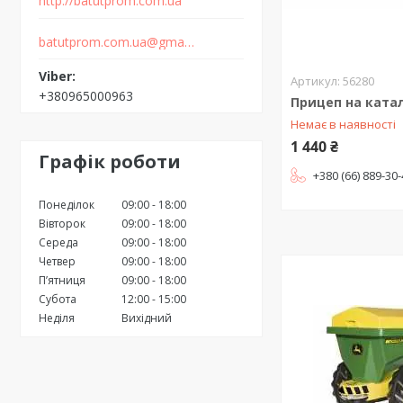
http://batutprom.com.ua
batutprom.com.ua@gmail.com
56280
+380965000963
Прицеп на катал
Немає в наявності
1 440 ₴
Графік роботи
+380 (66) 889-30
Понеділок
09:00
18:00
Вівторок
09:00
18:00
Середа
09:00
18:00
Четвер
09:00
18:00
Пʼятниця
09:00
18:00
Субота
12:00
15:00
Неділя
Вихідний