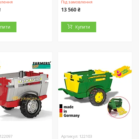
влення
Під замовлення
₴
13 560 ₴
упити
Купити
122097
122103