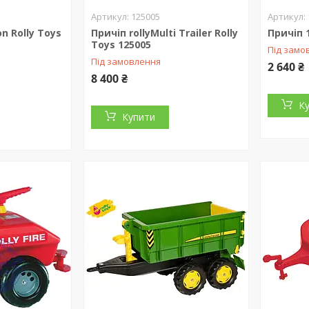
125005
n Rolly Toys
Причіп rollyMulti Trailer Rolly
Причіп 
Toys 125005
Під замо
Під замовлення
2 640 ₴
8 400 ₴
К
Купити