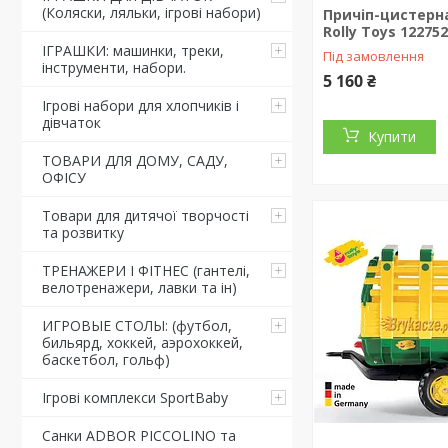
(Коляски, ляльки, ігрові набори)
Причіп-цистерна
Rolly Toys 12275
ІГРАШКИ: машинки, треки,
Під замовлення
інструменти, набори.
5 160 ₴
Ігрові набори для хлопчиків і
дівчаток
Купити
ТОВАРИ ДЛЯ ДОМУ, САДУ,
ОФІСУ
Товари для дитячої творчості
та розвитку
ТРЕНАЖЕРИ І ФІТНЕС (гантелі,
велотренажери, лавки та ін)
ИГРОВЫЕ СТОЛЫ: (футбол,
бильярд, хоккей, аэрохоккей,
баскетбол, гольф)
Ігрові комплекси SportBaby
Санки ADBOR PICCOLINO та