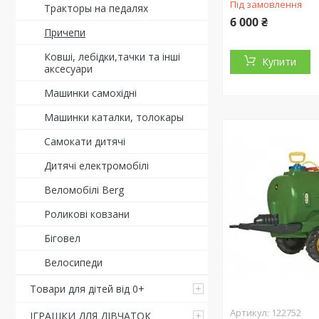
Під замовлення
Тракторы на педалях
6 000 ₴
Причепи
Ковші, лебідки,тачки та інші
Купити
аксесуари
Машинки самохідні
Машинки каталки, толокары
Самокати дитячі
Дитячі електромобілі
Веломобілі Berg
Роликові ковзани
Біговел
Велосипеди
Товари для дітей від 0+
122752
ІГРАШКИ ДЛЯ ДІВЧАТОК