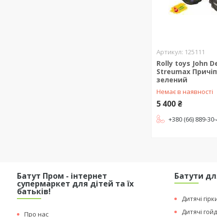
125111
Rolly toys John D
Streumax Причіп
зелений
Немає в наявності
5 400 ₴
+380 (66) 889-30
Батут Пром - інтернет
Батути дл
супермаркет для дітей та їх
батьків!
Дитячі гірк
Дитячі гой
Про нас