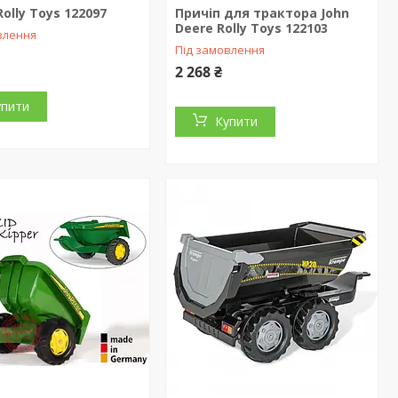
Rolly Toys 122097
Причіп для трактора John
Deere Rolly Toys 122103
влення
Під замовлення
2 268 ₴
упити
Купити