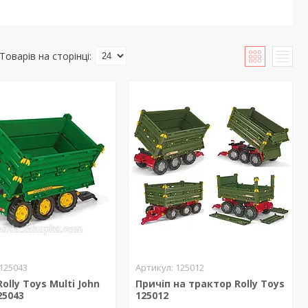
125043
125012
olly Toys Multi John
Причіп на трактор Rolly Toys
25043
125012