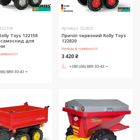
122158
122820
Rolly Toys 122158
Причіп червоний Rolly Toys
 самоскид для
122820
ни
Немає в наявності
наявності
3 420 ₴
+380 (66) 889-30-43
(66) 889-30-43