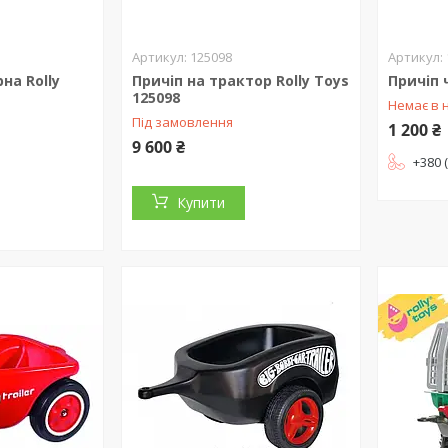
125098
на Rolly
Причіп на трактор Rolly Toys
Причіп 
125098
Немає в 
Під замовлення
1 200 ₴
9 600 ₴
+380 
Купити