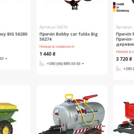
56274
ку BIG 56280
Причіп Bobby car fulda Big
Причіп 
56274
Причіп-
дереви
Немає в наявності
Немає в 
1 440 ₴
-43
3 720 ₴
+380 (66) 889-30-43
+380 