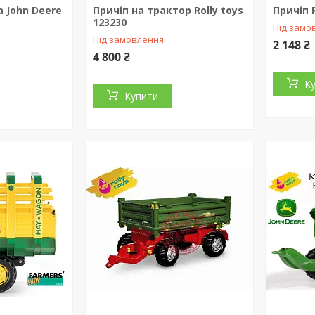
 John Deere
Причіп на трактор Rolly toys
Причіп 
2
123230
Під замо
Під замовлення
2 148 ₴
4 800 ₴
К
Купити