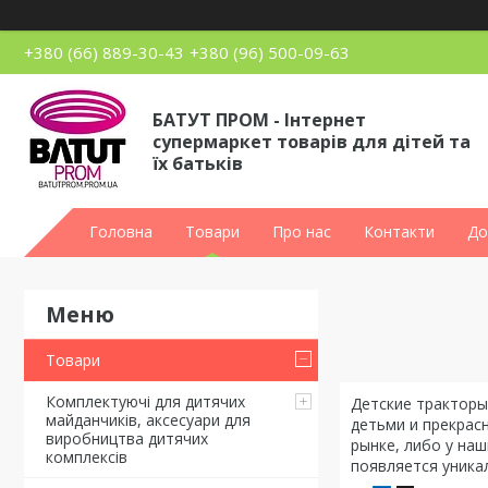
+380 (66) 889-30-43
+380 (96) 500-09-63
БАТУТ ПРОМ - Інтернет
супермаркет товарів для дітей та
їх батьків
Головна
Товари
Про нас
Контакти
До
Товари
Комплектуючі для дитячих
Детские тракторы
майданчиків, аксесуари для
детьми и прекрас
виробництва дитячих
рынке, либо у на
комплексів
появляется уника