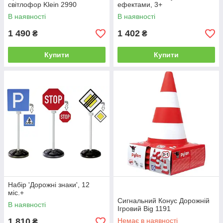
світлофор Klein 2990
ефектами, 3+
В наявності
В наявності
1 490
1 402
₴
₴
Купити
Купити
Набiр 'Дорожнi знаки', 12
міс.+
Сигнальний Конус Дорожній
В наявності
Ігровий Big 1191
1 810
Немає в наявності
₴