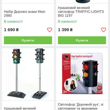
Іграшковий великий
Набір Дорожні знаки Klein
світлофор TRAFFIC-LIGHTS
2980
BIG 1197
В наявності
В наявності
1 690
1 399
₴
₴
Купити
Купити
Свiтлофор 'Дорожнiй рух', зi
Іграшковий великий
свiтловими та звуковими