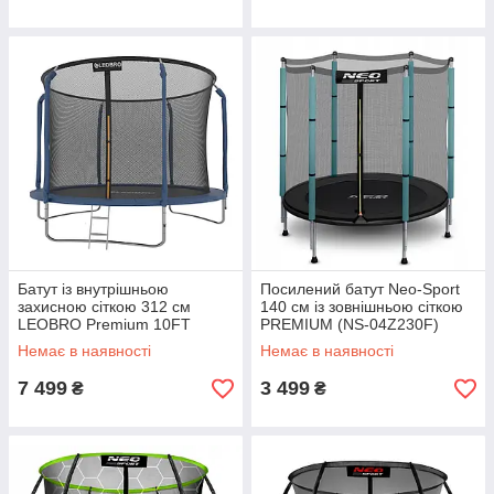
Батут із внутрішньою
Посилений батут Neo-Sport
захисною сіткою 312 см
140 см із зовнішньою сіткою
LEOBRO Premium 10FT
PREMIUM (NS-04Z230F)
BLUE
Немає в наявності
Немає в наявності
7 499
3 499
₴
₴