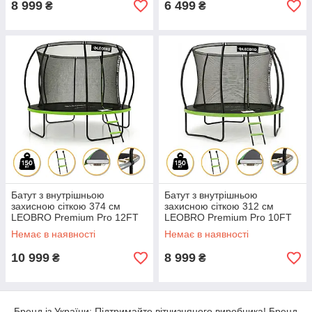
8 999
6 499
₴
₴
Батут з внутрішньою
Батут з внутрішньою
захисною сіткою 374 см
захисною сіткою 312 см
LEOBRO Premium Pro 12FT
LEOBRO Premium Pro 10FT
GREEN (LB-1101)
GREEN (LB-1100)
Немає в наявності
Немає в наявності
10 999
8 999
₴
₴
Бренд із України: Підтримайте вітчизняного виробника! Бренд