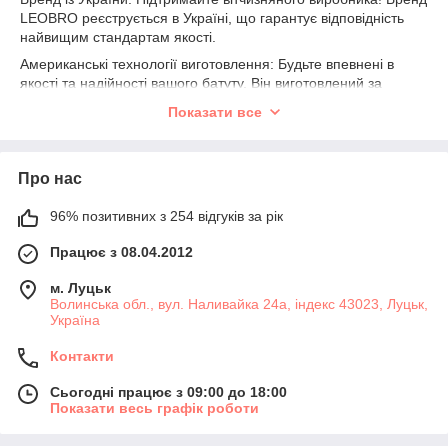
LEOBRO реєструється в Україні, що гарантує відповідність
найвищим стандартам якості.
Американські технології виготовлення: Будьте впевнені в
якості та надійності вашого батуту. Він виготовлений за
передовими американськими технологіями, що гарантує
Показати все
відмінну якість.
Гарантія 12 місяців: Ми впевнені як наш продукт, тому
надаємо 12 місяців гарантії на мат і його компоненти при
Про нас
дотриманні правил використання.
ПВХ-рукави для бічних стояків: Ваша безпека – наш
96% позитивних з 254 відгуків за рік
пріоритет. Кожен батут комплектується ПВХ-рукавами, що
забезпечують додатковий захист поролону та продовжують
Працює з 08.04.2012
термін служби вашого батута.
м. Луцьк
Сходи в комплекті: Зручні сходи додаються до батуту, щоб
Волинська обл., вул. Наливайка 24а, індекс 43023, Луцьк,
забезпечити безпечний та комфортний доступ для вашої
Україна
дитини.
Контакти
Інструкція: у комплекті з батутом, чітко пояснює процес
збирання та безпечного використання цього продукту.
Сьогодні працює з 09:00 до 18:00
Не пропустіть шанс зробити кожен момент святковим та
Показати весь графік роботи
веселим разом із Батутом LEOBRO