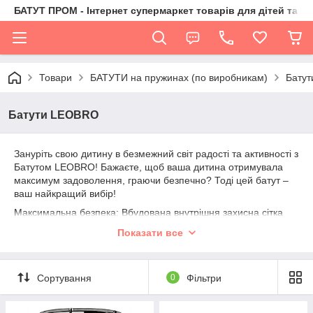
БАТУТ ПРОМ - Інтернет супермаркет товарів для дітей та їх 
Товари
БАТУТИ на пружинах (по виробникам)
Бату
Батути LEOBRO
Зануріть свою дитину в безмежний світ радості та активності з
Батутом LEOBRO! Бажаєте, щоб ваша дитина отримувала
максимум задоволення, граючи безпечно? Тоді цей батут –
ваш найкращий вибір!
Максимальна безпека: Вбудована внутрішня захисна сітка
Premium Pro забезпечує повну безпеку при стрибках. Ви
Показати все
можете бути впевнені, що ваша дитина залишається в
безпеці.
Висока якість та надійність: Батут LEOBRO Premium Pro
Сортування
0
Фільтри
виготовлений із високоякісних матеріалів, що гарантує його
довговічність та надійність.