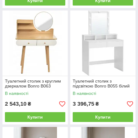
Купити
Купити
Туалетний столик з круглим
Туалетний столик з
дзеркалом Bonro B063
підсвіткою Bonro B055 білий
В наявності
В наявності
2 543,10
3 396,75
₴
₴
Купити
Купити