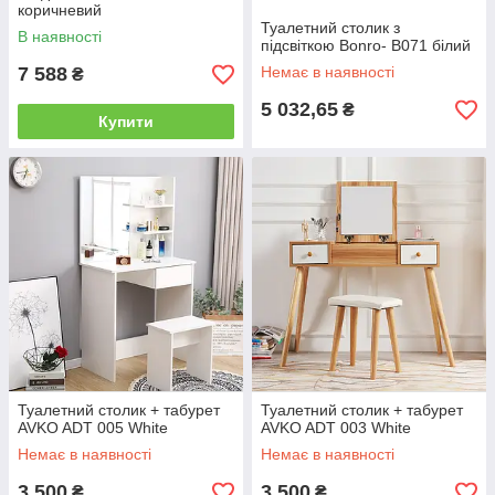
коричневий
Туалетний столик з
В наявності
підсвіткою Bonro- B071 білий
7 588
Немає в наявності
₴
5 032,65
₴
Купити
Туалетний столик + табурет
Туалетний столик + табурет
AVKO ADT 005 White
AVKO ADT 003 White
Немає в наявності
Немає в наявності
3 500
3 500
₴
₴