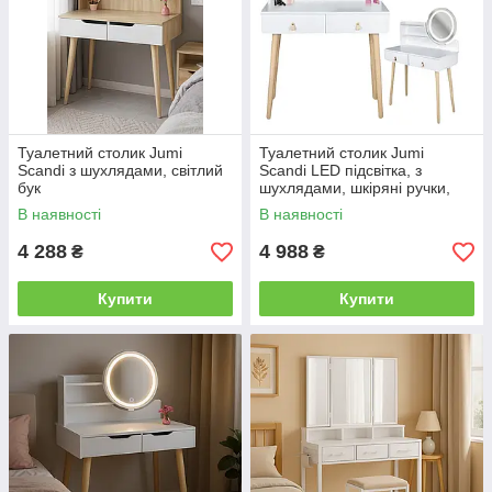
Туалетний столик Jumi
Туалетний столик Jumi
Scandi з шухлядами, світлий
Scandi LED підсвітка, з
бук
шухлядами, шкіряні ручки,
білий
В наявності
В наявності
4 288
4 988
₴
₴
Купити
Купити