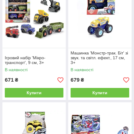
Машинка 'Монстр-трак. Біт' зі
Ігровий набір 'Мікро-
звук. та світл. ефект., 17 см,
транспорт', 9 см, 3+
3+
В наявності
В наявності
671
679
₴
₴
Купити
Купити