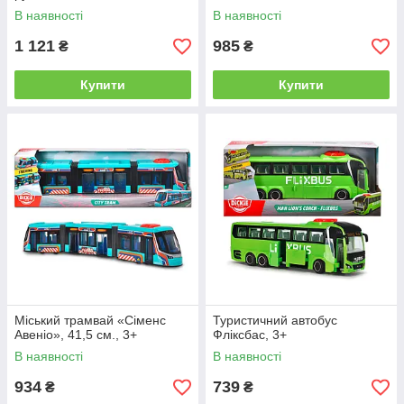
довж. 43 см, 3+
аксес., 3+
В наявності
В наявності
1 121
985
₴
₴
Купити
Купити
Міський трамвай «Сіменс
Туристичний автобус
Авеніо», 41,5 см., 3+
Фліксбас, 3+
В наявності
В наявності
934
739
₴
₴