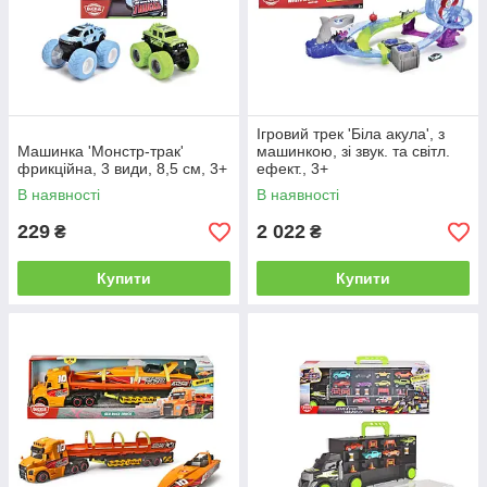
Ігровий трек 'Біла акула', з
Машинка 'Монстр-трак'
машинкою, зі звук. та світл.
фрикційна, 3 види, 8,5 см, 3+
ефект., 3+
В наявності
В наявності
229
2 022
₴
₴
Купити
Купити