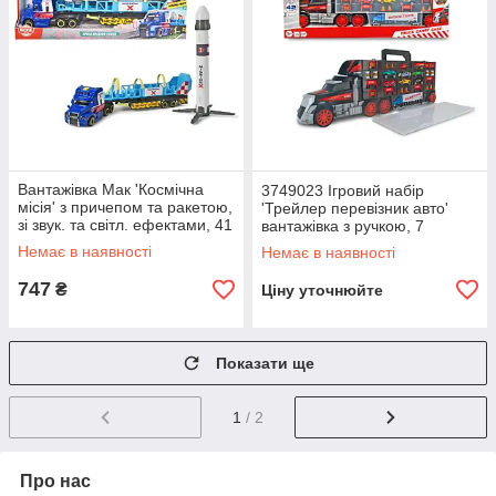
Вантажівка Мак 'Космічна
3749023 Ігровий набір
місія' з причепом та ракетою,
'Трейлер перевізник авто'
зі звук. та світл. ефектами, 41
вантажівка з ручкою, 7
см, 3+
машин, аксес, довж., 62 см,
Немає в наявності
Немає в наявності
3+
747
₴
Ціну уточнюйте
Показати ще
1
/ 2
Про нас