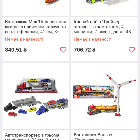
Вантажівка Мак 'Перевезення
Ігровий набір 'Трейлер
катера' з причепом, зі звук. та
автовоз' з трампліном, 4
світл. ефектами, 41 см, 3+
машинки, 7 аксес., довж. 43
см, 3+
Немає в наявності
Немає в наявності
840,51
706,72
₴
₴
Вантажівка Вольво
Автотранспортер з трьома
'Перевезення