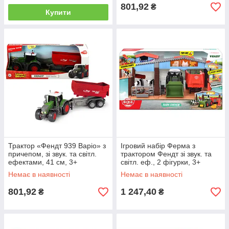
801,92
₴
Купити
Трактор «Фендт 939 Варіо» з
Ігровий набір Ферма з
причепом, зі звук. та світл.
трактором Фендт зі звук. та
ефектами, 41 см, 3+
світл. еф., 2 фігурки, 3+
Немає в наявності
Немає в наявності
801,92
1 247,40
₴
₴