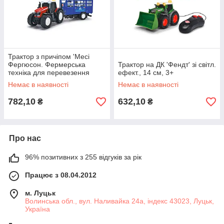
Трактор з причіпом 'Месі
Фергюсон. Фермерська
Трактор на ДК 'Фендт' зі світл.
техніка для перевезення
ефект., 14 см, 3+
худоби', зі світло. та звук.
Немає в наявності
Немає в наявності
ефект., 3+
782,10
632,10
₴
₴
Про нас
96% позитивних з 255 відгуків за рік
Працює з 08.04.2012
м. Луцьк
Волинська обл., вул. Наливайка 24а, індекс 43023, Луцьк,
Україна