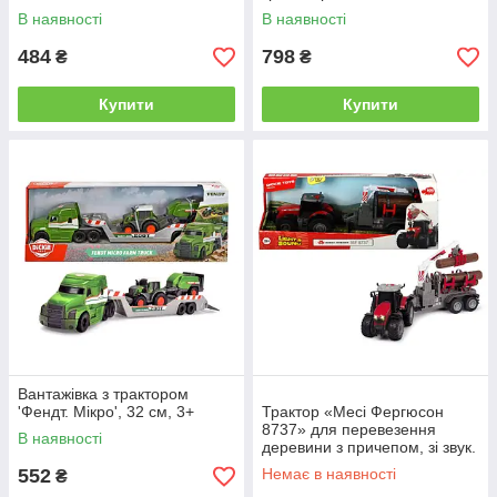
В наявності
В наявності
484
798
₴
₴
Купити
Купити
Вантажівка з трактором
'Фендт. Мікро', 32 см, 3+
Трактор «Месі Фергюсон
8737» для перевезення
В наявності
деревини з причепом, зі звук.
та світл. ефектами, 42 см, 3+
552
Немає в наявності
₴