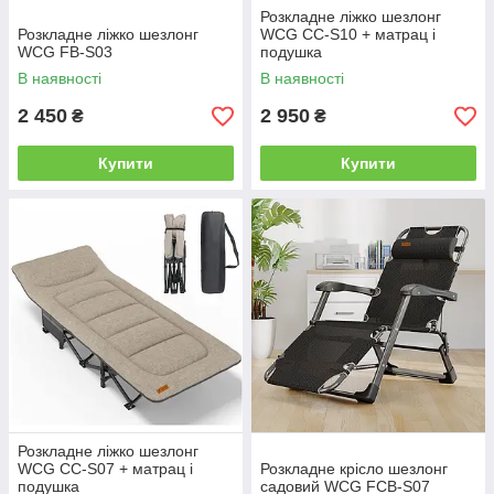
Розкладне ліжко шезлонг
Розкладне ліжко шезлонг
WCG CC-S10 + матрац і
WCG FB-S03
подушка
В наявності
В наявності
2 450
2 950
₴
₴
Купити
Купити
Розкладне ліжко шезлонг
WCG CC-S07 + матрац і
Розкладне крісло шезлонг
подушка
садовий WCG FCB-S07