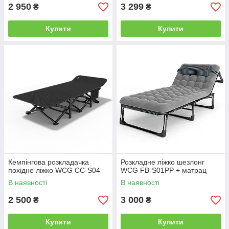
2 950
3 299
₴
₴
Купити
Купити
Кемпінгова розкладачка
Розкладне ліжко шезлонг
похідне ліжко WCG CC-S04
WCG FB-S01PP + матрац
В наявності
В наявності
2 500
3 000
₴
₴
Купити
Купити