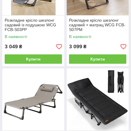
Розкладне крісло шезлонг
Розкладне крісло шезлонг
садовий із подушкою WCG
садовий + матрац WCG FCB-
FCB-S03PP
S07PM
В наявності
В наявності
3 049
3 099
₴
₴
Купити
Купити