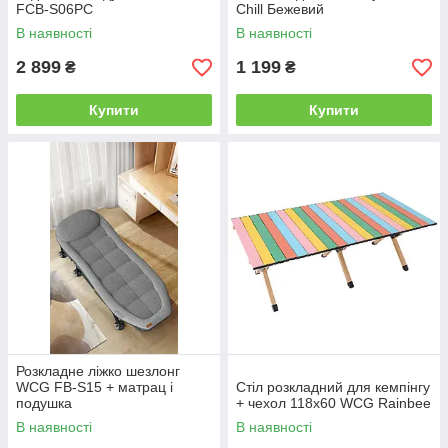
FCB-S06PС
Chill Бежевий
В наявності
В наявності
2 899
1 199
₴
₴
Купити
Купити
Розкладне ліжко шезлонг
WCG FB-S15 + матрац і
Cтіл розкладний для кемпінгу
подушка
+ чехол 118х60 WCG Rainbee
В наявності
В наявності