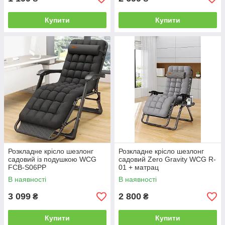
Купити
Купити
Розкладне крісло шезлонг
Розкладне крісло шезлонг
садовий із подушкою WCG
садовий Zero Gravity WCG R-
FCB-S06PP
01 + матрац
В наявності
В наявності
3 099
2 800
₴
₴
Купити
Купити