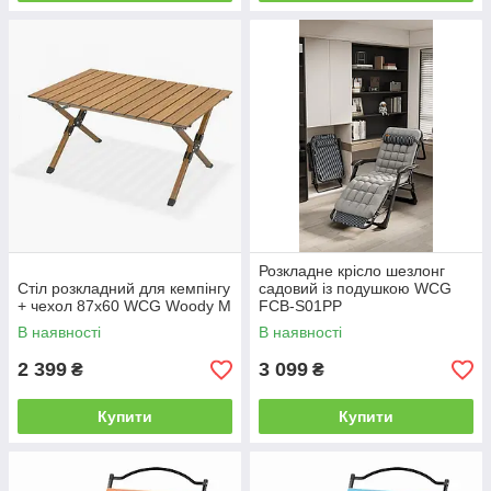
Розкладне крісло шезлонг
Cтіл розкладний для кемпінгу
садовий із подушкою WCG
+ чехол 87х60 WCG Woody M
FCB-S01PP
В наявності
В наявності
2 399
3 099
₴
₴
Купити
Купити