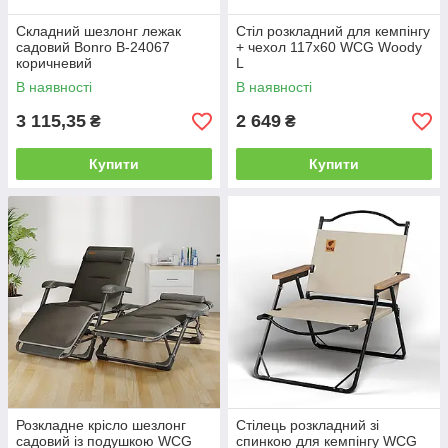
Складний шезлонг лежак
Cтіл розкладний для кемпінгу
садовий Bonro B-24067
+ чехол 117х60 WCG Woody
коричневий
L
В наявності
В наявності
3 115,35
2 649
₴
₴
Купити
Купити
Розкладне крісло шезлонг
Стілець розкладний зі
садовий із подушкою WCG
спинкою для кемпінгу WCG