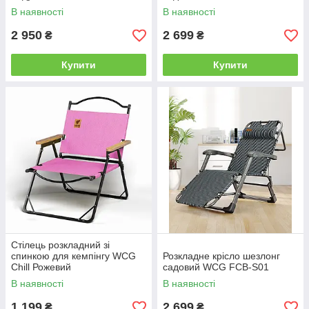
В наявності
В наявності
2 950
2 699
₴
₴
Купити
Купити
Стілець розкладний зі
спинкою для кемпінгу WCG
Розкладне крісло шезлонг
Chill Рожевий
садовий WCG FCB-S01
В наявності
В наявності
1 199
2 699
₴
₴