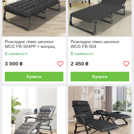
Розкладне ліжко шезлонг
Розкладне ліжко шезлонг
WCG FB-S04PP + матрац
WCG FB-S04
В наявності
В наявності
3 000
2 450
₴
₴
Купити
Купити