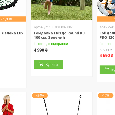
26 днів
За
188.001.002.002
 Лелека Lux
Гойдалка Гніздо Round KBT
Гойдал
100 см, Зелений
PRO 12
Готово до відправки
В наявно
4 990 ₴
5 690 ₴
4 690 ₴
Купити
К
–24%
–17%