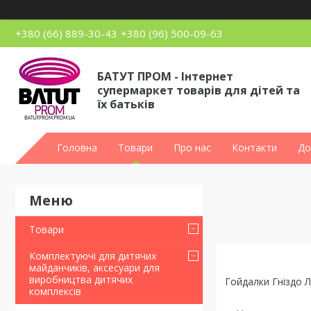
+380 (66) 889-30-43
+380 (96) 500-09-63
БАТУТ ПРОМ - Інтернет
супермаркет товарів для дітей та
їх батьків
Головна
Товари
Про нас
Контакти
До
Товари
Комплектуючі для дитячих
майданчиків, аксесуари для
виробництва дитячих
Гойдалки Гніздо Ле
комплексів