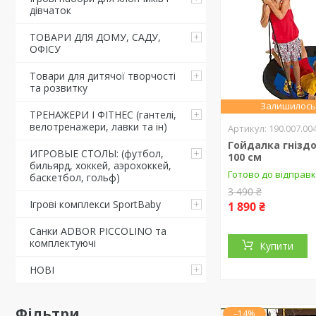
дівчаток
ТОВАРИ ДЛЯ ДОМУ, САДУ,
ОФІСУ
Товари для дитячої творчості
та розвитку
Залишилось 
ТРЕНАЖЕРИ І ФІТНЕС (гантелі,
велотренажери, лавки та ін)
190.007.00
Гойдалка гніздо
ИГРОВЫЕ СТОЛЫ: (футбол,
100 см
бильярд, хоккей, аэрохоккей,
Готово до відправ
баскетбол, гольф)
3 490 ₴
Ігрові комплекси SportBaby
1 890 ₴
Санки ADBOR PICCOLINO та
комплектуючі
Купити
НОВІ
Фільтри
–14%