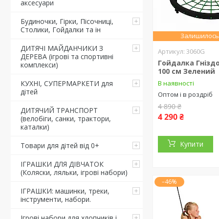
аксесуари
Будиночки, Гірки, Пісочниці,
Столики, Гойдалки та ін
Залишилось 
ДИТЯЧІ МАЙДАНЧИКИ З
3060G
ДЕРЕВА (ігрові та спортивні
Гойдалка Гніздо
комплекси)
100 см Зелений
В наявності
КУХНІ, СУПЕРМАРКЕТИ для
дітей
Оптом і в роздріб
4 890 ₴
ДИТЯЧИЙ ТРАНСПОРТ
4 290 ₴
(велобіги, санки, трактори,
каталки)
Купити
Товари для дітей від 0+
ІГРАШКИ ДЛЯ ДІВЧАТОК
(Коляски, ляльки, ігрові набори)
–46%
ІГРАШКИ: машинки, треки,
інструменти, набори.
Ігрові набори для хлопчиків і