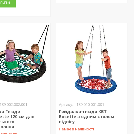
упити
189.002.002.001
189.010.001.001
а Гніздо
Гойдалка-гніздо КВТ
ette 120 см для
Rosette з одним столом
ського
підвісу
ування
Немає в наявності
наявності