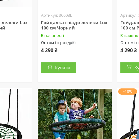
3060BL
 лелеки Lux
Гойдалка гніздо лелеки Lux
Гойдалк
вий
100 см Чорний
100 см
В наявності
В наявно
Оптом і в роздріб
Оптом і в
4 290 ₴
4 290 ₴
Купити
К
–18%