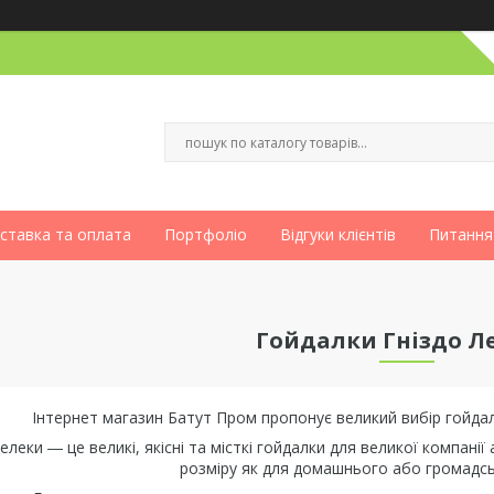
ставка та оплата
Портфоліо
Відгуки клієнтів
Питання
Гойдалки Гніздо Л
Інтернет магазин Батут Пром пропонує великий вибір гойдалк
леки ― це великі, якісні та місткі гойдалки для великої компанії
розміру як для домашнього або громадсь