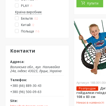
Купити
PLAY
1
Країна виробник
Бельгія
32
Китай
2
Польща
16
Контакти
Волинська обл., вул. Наливайка
24а, індекс 43023, Луцьк, Україна
188.001.00
+380 (66) 889-30-43
Ди
Розпродаж
+380 (96) 500-09-63
гойдалки-гнізд
108 x 83 см
Немає в наявності