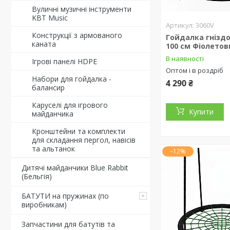
Вуличні музичні інструменти
KBT Music
3060V
Конструкції з армованого
Гойдалка гніздо
каната
100 см Фіолето
В наявності
Ігрові панелі HDPE
Оптом і в роздріб
Набори для гойдалка -
4 290 ₴
балансир
Каруселі для ігрового
Купити
майданчика
Кронштейни та комплекти
для складання пергол, навісів
та альтанок
–12%
Дитячі майданчики Blue Rabbit
(Бельгія)
БАТУТИ на пружинах (по
виробникам)
Запчастини для батутів та