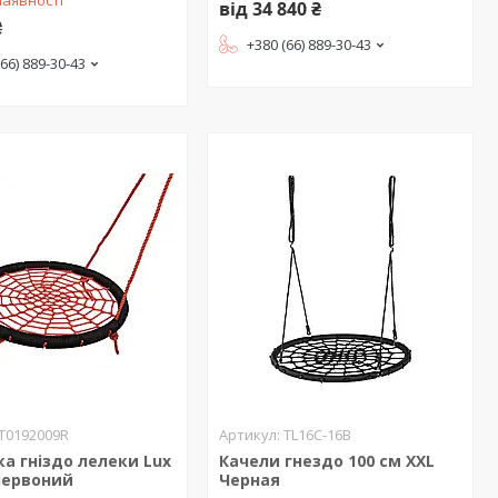
від 34 840 ₴
₴
+380 (66) 889-30-43
(66) 889-30-43
T0192009R
TL16C-16B
а гніздо лелеки Lux
Качели гнездо 100 см XXL
червоний
Черная