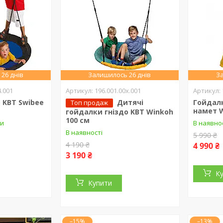
26 днів
Залишилось 26 днів
За
4.001
196.001.00x.001
 KBT Swibee
Дитячі
Гойдалк
Топ продаж
намет 
гойдалки гніздо KBT Winkoh
100 см
ки
В наявно
В наявності
5 990 ₴
4 190 ₴
4 990 ₴
3 190 ₴
К
Купити
–15%
–13%