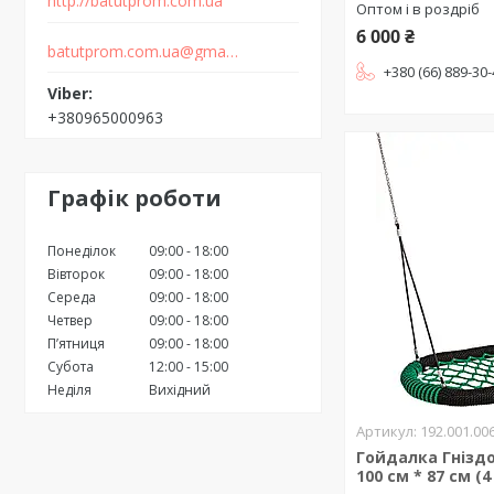
http://batutprom.com.ua
Оптом і в роздріб
6 000 ₴
batutprom.com.ua@gmail.com
+380 (66) 889-30
+380965000963
Графік роботи
Понеділок
09:00
18:00
Вівторок
09:00
18:00
Середа
09:00
18:00
Четвер
09:00
18:00
Пʼятниця
09:00
18:00
Субота
12:00
15:00
Неділя
Вихідний
192.001.00
Гойдалка Гніздо
100 см * 87 см (