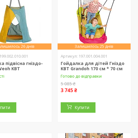
лишилось 26 днів
Залишилось 25 днів
199.002.010.001
197.001.004.001
а підвісна гніздо-
Гойдалка для дітей Гніздо
Weoh KBT
KBT Grandoh 170 см * 70 см
сті
Готово до відправки
5 085 ₴
3 745 ₴
упити
Купити