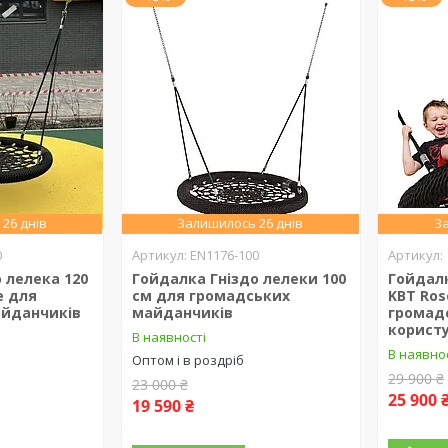
26 днів
Залишилось 26 днів
За
0
EN1176-100
 лелека 120
Гойдалка Гніздо лелеки 100
Гойдалк
е для
см для громадських
KBT Ros
айданчиків
майданчиків
громад
корист
В наявності
В наявно
Оптом і в роздріб
29 900 ₴
23 000 ₴
25 900 
19 590 ₴