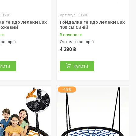
3060P
3060B
а гніздо лелеки Lux
Гойдалка гніздо лелеки Lux
 Рожевий
100 см Синій
сті
В наявності
 роздріб
Оптом і в роздріб
4 290 ₴
упити
Купити
–18%