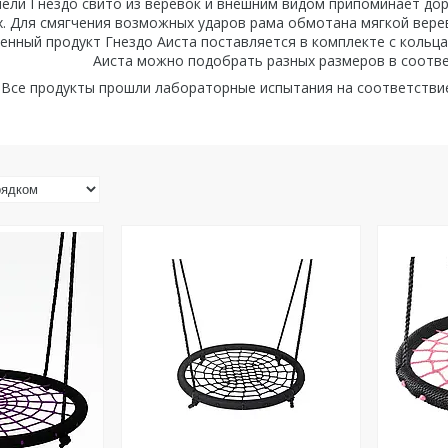
ели Гнездо свито из веревок и внешним видом припоминает дор
х. Для смягчения возможных ударов рама обмотана мягкой верев
енный продукт Гнездо Аиста поставляется в комплекте с кольца
Аиста можно подобрать разных размеров в соотв
Все продукты прошли лабораторные испытания на соответстви