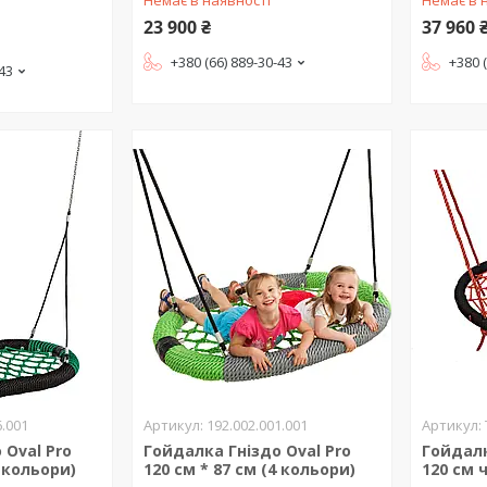
23 900 ₴
37 960 
+380 (66) 889-30-43
+380 
-43
6.001
192.002.001.001
 Oval Pro
Гойдалка Гніздо Oval Pro
Гойдалк
4 кольори)
120 см * 87 см (4 кольори)
120 см 