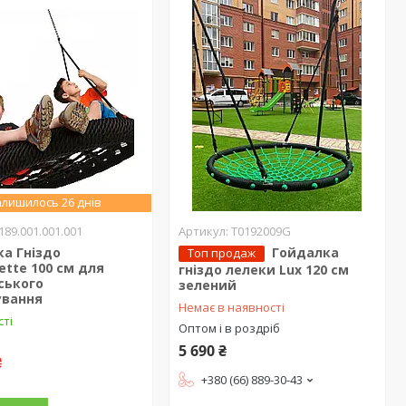
лишилось 26 днів
189.001.001.001
T0192009G
а Гніздо
Гойдалка
Топ продаж
ette 100 см для
гніздо лелеки Lux 120 см
ського
зелений
ування
Немає в наявності
сті
Оптом і в роздріб
5 690 ₴
₴
+380 (66) 889-30-43