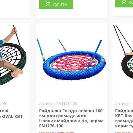
К
Купити
4.001
EN1176-100
тячі
Гойдалка Гніздо лелека 100
Гойдалк
см для громадських
KBT Ros
о OVAL KBT
ігрових майданчиків, норма
громад
EN1176-100
корист
Немає в наявності
Немає в 