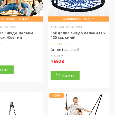
лишилось 26 днів
Залишилось 26 днів
T0192009Z
T0192009B
ка Гніздо Лелеки
Гойдалка гніздо лелеки Lux
0 см Жовтий
120 см. синій
сті
В наявності
Оптом і в роздріб
5 690 ₴
4 690 ₴
упити
Купити
–26%