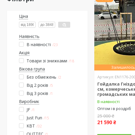
Ціна
Наявність
В наявності
23
Акція
Товари зі знижками
18
Залишилось 
Вікова група
EN1176-20
Без обмежень
2
Гойдалка Гніздо
Від 2 років
5
см, комерчеськ
Від 3 років
1
громадських м
Виробник
В наявності
Оптом і в роздріб
JF
1
25 000 ₴
Just Fun
15
21 590 ₴
KBT
32
OUTTEC
1