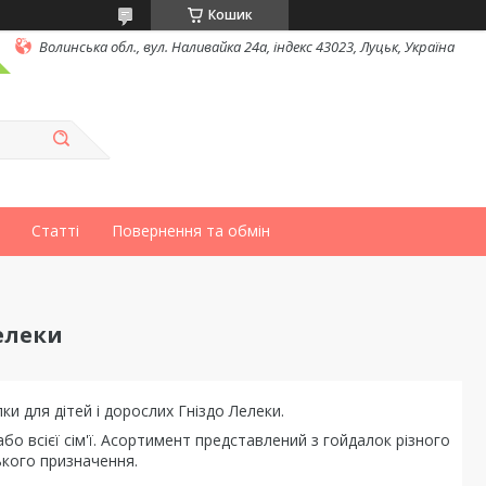
Кошик
Волинська обл., вул. Наливайка 24а, індекс 43023, Луцьк, Україна
Статті
Повернення та обмін
елеки
и для дітей і дорослих Гніздо Лелеки.
 або всієї сім'ї. Асортимент представлений з гойдалок різного
кого призначення.