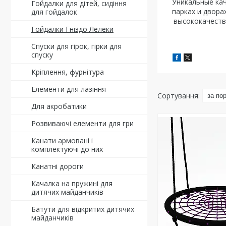
Уникальные кач
Гойдалки для дітей, сидіння
парках и двора
для гойдалок
высококачеств
Гойдалки Гніздо Лелеки
Спуски для гірок, гірки для
спуску
Кріплення, фурнітура
Елементи для лазіння
Для акробатики
Розвиваючі елементи для гри
Канати армовані і
комплектуючі до них
Канатні дороги
Качалка на пружині для
дитячих майданчиків
Батути для відкритих дитячих
майданчиків