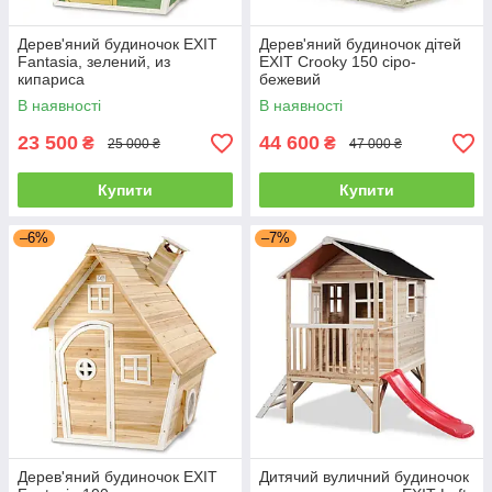
Дерев'яний будиночок EXIT
Дерев'яний будиночок дітей
Fantasia, зелений, из
EXIT Crooky 150 сіро-
кипариса
бежевий
В наявності
В наявності
23 500
44 600
₴
₴
25 000 ₴
47 000 ₴
Купити
Купити
–6%
–7%
Дерев'яний будиночок EXIT
Дитячий вуличний будиночок