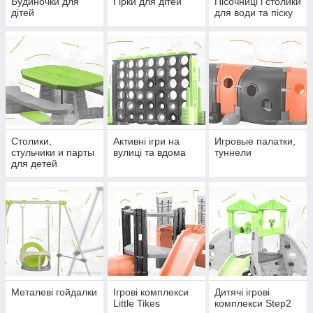
Будиночки для
Гірки для дітей
Пісочниці і столики
дітей
для води та піску
Столики,
Активні ігри на
Игровые палатки,
стульчики и парты
вулиці та вдома
туннели
для детей
Металеві гойдалки
Ігрові комплекси
Дитячі ігрові
Little Tikes
комплекси Step2