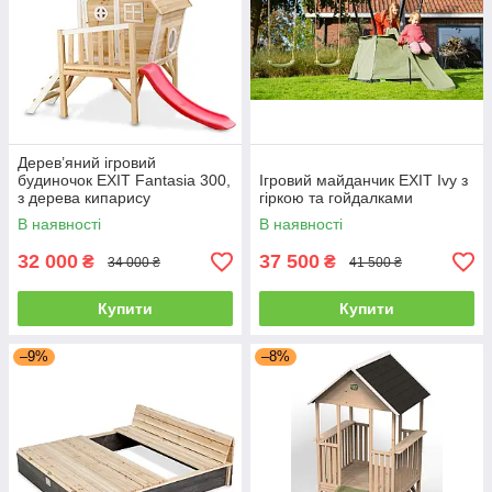
Дерев’яний ігровий
будиночок EXIT Fantasia 300,
Ігровий майданчик EXIT Ivy з
з дерева кипарису
гіркою та гойдалками
В наявності
В наявності
32 000
37 500
₴
₴
34 000 ₴
41 500 ₴
Купити
Купити
–9%
–8%