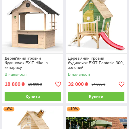
Дерев'яний ігровий
Дерев’яний ігровий
будиночок EXIT Hika, з
будиночок EXIT Fantasia 300,
кипарису
зелений
В наявності
В наявності
18 800
32 000
₴
₴
19 800 ₴
34 000 ₴
Купити
Купити
–6%
–10%