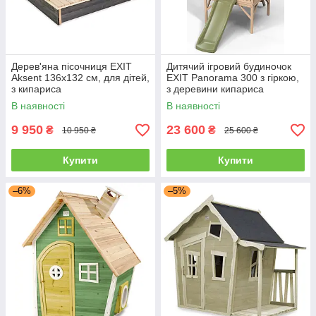
Дерев'яна пісочниця EXIT
Дитячий ігровий будиночок
Aksent 136x132 см, для дітей,
EXIT Panorama 300 з гіркою,
з кипариса
з деревини кипариса
В наявності
В наявності
9 950
23 600
₴
₴
10 950 ₴
25 600 ₴
Купити
Купити
–6%
–5%