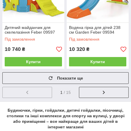
Дитячий майданчик для
Водяна гірка для дітей 238
скелелазіння Feber 09597
см Garden Feber 09594
Під замовлення
Під замовлення
10 740
10 320
₴
₴
Купити
Купити
Показати ще
1
/ 15
Будиночки, гірки, гойдалки, дитячі гойдалки, пісочниці,
столики та інші комплекси для спорту на вулиці, у дворі
або приміщенні – все найкраще для ваших дітей в
інтернет магазині