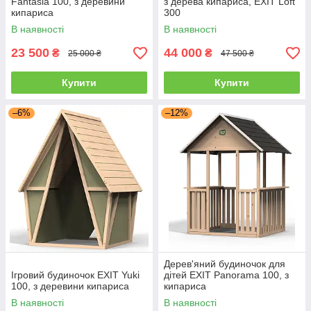
Fantasia 100, з деревини
з дерева кипариса, EXIT Loft
кипариса
300
В наявності
В наявності
23 500
44 000
₴
₴
25 000 ₴
47 500 ₴
Купити
Купити
–6%
–12%
Дерев'яний будиночок для
Ігровий будиночок EXIT Yuki
дітей EXIT Panorama 100, з
100, з деревини кипариса
кипариса
В наявності
В наявності