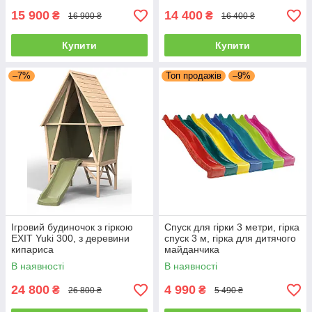
15 900
14 400
₴
₴
16 900 ₴
16 400 ₴
Купити
Купити
–7%
Топ продажів
–9%
Ігровий будиночок з гіркою
Спуск для гірки 3 метри, гірка
EXIT Yuki 300, з деревини
спуск 3 м, гірка для дитячого
кипариса
майданчика
В наявності
В наявності
24 800
4 990
₴
₴
26 800 ₴
5 490 ₴