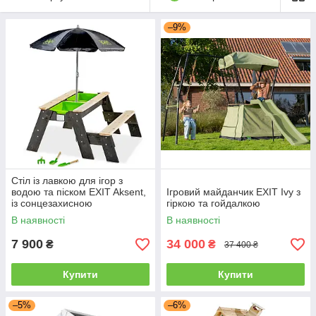
–9%
Стіл із лавкою для ігор з
водою та піском EXIT Aksent,
Ігровий майданчик EXIT Ivy з
із сонцезахисною
гіркою та гойдалкою
парасолькою
В наявності
В наявності
7 900
34 000
₴
₴
37 400 ₴
Купити
Купити
–5%
–6%