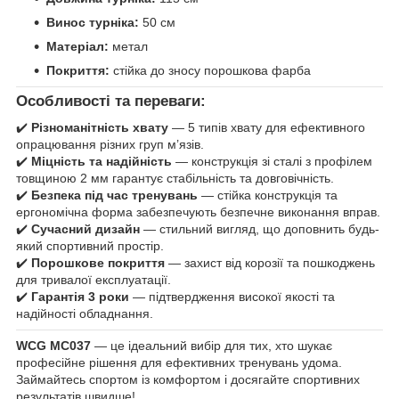
Винос турніка:
50 см
Матеріал:
метал
Покриття:
стійка до зносу порошкова фарба
Особливості та переваги:
✔️
Різноманітність хвату
— 5 типів хвату для ефективного
опрацювання різних груп м’язів.
✔️
Міцність та надійність
— конструкція зі сталі з профілем
товщиною 2 мм гарантує стабільність та довговічність.
✔️
Безпека під час тренувань
— стійка конструкція та
ергономічна форма забезпечують безпечне виконання вправ.
✔️
Сучасний дизайн
— стильний вигляд, що доповнить будь-
який спортивний простір.
✔️
Порошкове покриття
— захист від корозії та пошкоджень
для тривалої експлуатації.
✔️
Гарантія 3 роки
— підтвердження високої якості та
надійності обладнання.
WCG MC037
— це ідеальний вибір для тих, хто шукає
професійне рішення для ефективних тренувань удома.
Займайтесь спортом із комфортом і досягайте спортивних
результатів швидше!