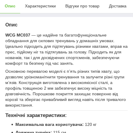
Опис
Характеристики
Відгуки про товар
Доставка
Опис
WCG MC037
— це надійне та багатофункціональне
обладнання для силових тренувань у домашніх умовах.
Ідеально підходить для підтягувань різними хватами, вправ на
прес, підйому ніг та підтягувань за голову. Підходить як для
новачків, так і для досвідчених спортсменів, забезпечуючи
комфорт та безпеку під час занять.
Основною перевагою моделі є п’ять різних типів хвату, що
дозволяє урізноманітнити тренування та залучити різні групи
м’язів. Конструкція виготовлена з високоякісної сталі, а
профіль товщиною 2 мм забезпечує високу міцність та
довговічність. Порошкове покриття захищає поверхню від
корозії та зберігає привабливий вигляд навіть після тривалого
використання.
Технічні характеристики:
Максимальна вага користувача:
120 кг
Довжина турніка:
115 см