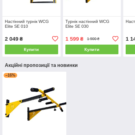
Настінний турнік WCG
Турнік настінний WCG
Наст
Elite SE 010
Elite SE 030
2 049
1 599
1 1
₴
₴
1 900 ₴
Купити
Купити
Акційні пропозиції та новинки
–16%