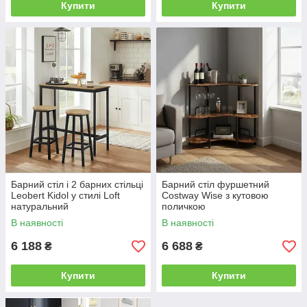
Купити
Купити
Барний стіл і 2 барних стільці
Барний стіл фуршетний
Leobert Kidol у стилі Loft
Costway Wise з кутовою
натуральний
поличкою
В наявності
В наявності
6 188
6 688
₴
₴
Купити
Купити