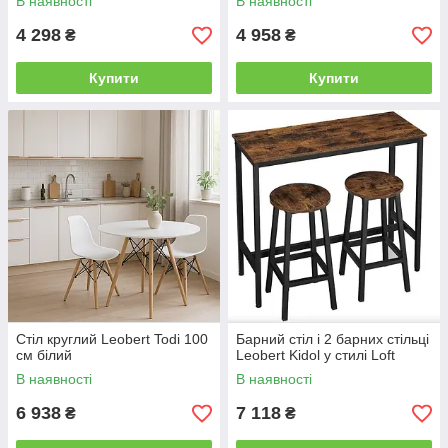
В наявності
В наявності
4 298
4 958
₴
₴
Купити
Купити
Стіл круглий Leobert Todi 100
Барний стіл і 2 барних стільці
см білий
Leobert Kidol у стилі Loft
В наявності
В наявності
6 938
7 118
₴
₴