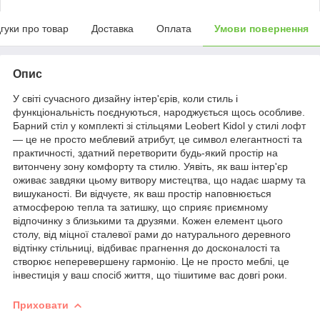
дгуки про товар
Доставка
Оплата
Умови повернення
Опис
У світі сучасного дизайну інтер'єрів, коли стиль і
функціональність поєднуються, народжується щось особливе.
Барний стіл у комплекті зі стільцями Leobert Kidol у стилі лофт
— це не просто меблевий атрибут, це символ елегантності та
практичності, здатний перетворити будь-який простір на
витончену зону комфорту та стилю. Уявіть, як ваш інтер'єр
оживає завдяки цьому витвору мистецтва, що надає шарму та
вишуканості. Ви відчуєте, як ваш простір наповнюється
атмосферою тепла та затишку, що сприяє приємному
відпочинку з близькими та друзями. Кожен елемент цього
столу, від міцної сталевої рами до натурального деревного
відтінку стільниці, відбиває прагнення до досконалості та
створює неперевершену гармонію. Це не просто меблі, це
інвестиція у ваш спосіб життя, що тішитиме вас довгі роки.
Приховати