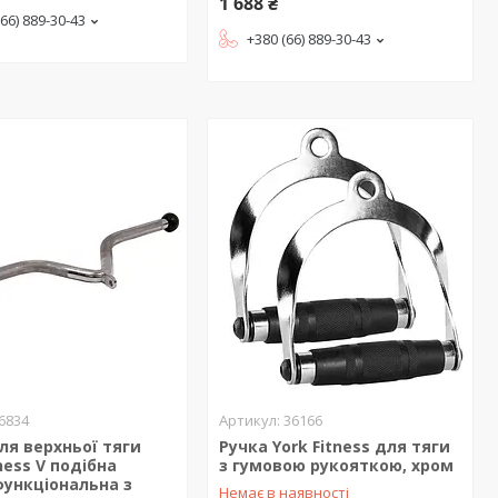
1 688 ₴
(66) 889-30-43
+380 (66) 889-30-43
6834
36166
ля верхньої тяги
Ручка York Fitness для тяги
tness V подібна
з гумовою рукояткою, хром
ункціональна з
Немає в наявності