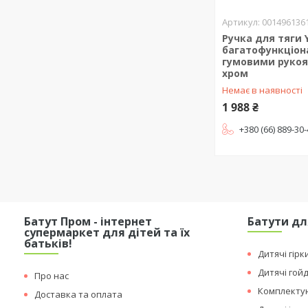
001496136
Ручка для тяги Y
багатофункціон
гумовими рукоя
хром
Немає в наявності
1 988 ₴
+380 (66) 889-30
Батут Пром - інтернет
Батути дл
супермаркет для дітей та їх
батьків!
Дитячі гірк
Дитячі гой
Про нас
Комплектую
Доставка та оплата