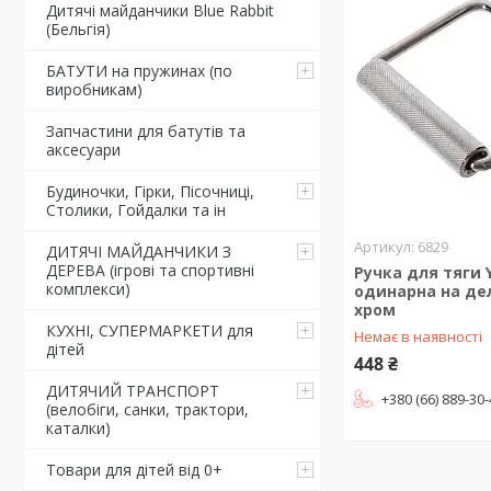
Дитячі майданчики Blue Rabbit
(Бельгія)
БАТУТИ на пружинах (по
виробникам)
Запчастини для батутів та
аксесуари
Будиночки, Гірки, Пісочниці,
Столики, Гойдалки та ін
6829
ДИТЯЧІ МАЙДАНЧИКИ З
ДЕРЕВА (ігрові та спортивні
Ручка для тяги Y
комплекси)
одинарна на дел
хром
КУХНІ, СУПЕРМАРКЕТИ для
Немає в наявності
дітей
448 ₴
ДИТЯЧИЙ ТРАНСПОРТ
+380 (66) 889-30
(велобіги, санки, трактори,
каталки)
Товари для дітей від 0+