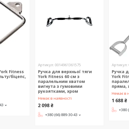
0014961361575
ork Fitness
Ручка для верхньої тяги
Ручка д
ьту/біцепс,
York Fitness 60 см з
York Fit
паралельним хватом
парале
вигнута з гумовими
пряма,
рукоятками, хром
Немає в 
Немає в наявності
1 688 ₴
-43
2 098 ₴
+380 
+380 (66) 889-30-43