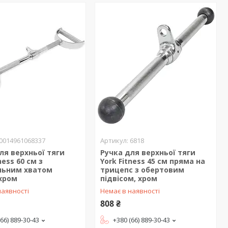
0014961068337
6818
ля верхньої тяги
Ручка для верхньої тяги
ness 60 см з
York Fitness 45 см пряма на
льним хватом
трицепс з обертовим
 хром
підвісом, хром
наявності
Немає в наявності
808 ₴
(66) 889-30-43
+380 (66) 889-30-43