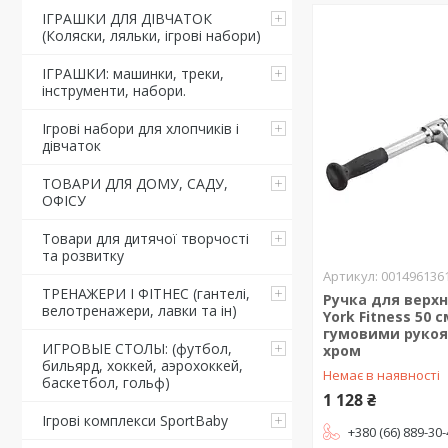
ІГРАШКИ ДЛЯ ДІВЧАТОК
(Коляски, ляльки, ігрові набори)
ІГРАШКИ: машинки, треки,
інструменти, набори.
Ігрові набори для хлопчиків і
дівчаток
ТОВАРИ ДЛЯ ДОМУ, САДУ,
ОФІСУ
Товари для дитячої творчості
та розвитку
001496136
ТРЕНАЖЕРИ І ФІТНЕС (гантелі,
Ручка для верхн
велотренажери, лавки та ін)
York Fitness 50 
гумовими рукоя
ИГРОВЫЕ СТОЛЫ: (футбол,
хром
бильярд, хоккей, аэрохоккей,
Немає в наявності
баскетбол, гольф)
1 128 ₴
Ігрові комплекси SportBaby
+380 (66) 889-30