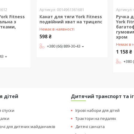
1612
0014961361681
ork Fitness
Канат для тяги York Fitness
Ручка д
альна з
подвійний хват на трицепс
York Fi
тками,
багатоф
Немає в наявності
гумови
598 ₴
хром
Немає в 
+380 (66) 889-30-43
1 158 ₴
-43
+380 
я дітей
Дитячий транспорт та і
и спуски
Ігрові набори для дітей
далки
Трактори на педалях
чі для дитячих майданчиків
Дитячі санчата