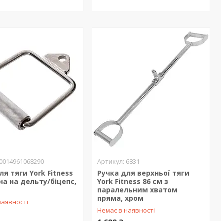
0014961068290
6831
ля тяги York Fitness
Ручка для верхньої тяги
а на дельту/біцепс,
York Fitness 86 см з
паралельним хватом
пряма, хром
наявності
Немає в наявності