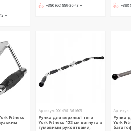
+380 (66) 889-30-43
+380 
-43
0014961361605
ork Fitness
Ручка для верхньої тяги
Ручка д
вузьким
York Fitness 122 см вигнута з
York Fi
гумовими рукоятками,
багатоф