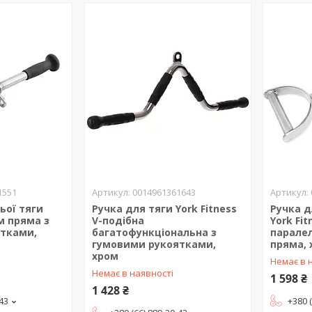
1551
0014961361643
ьої тяги
Ручка для тяги York Fitness
Ручка д
см пряма з
V-подібна
York Fit
тками,
багатофункціональна з
парале
гумовими рукоятками,
пряма,
хром
Немає в 
Немає в наявності
1 598 ₴
1 428 ₴
-43
+380 