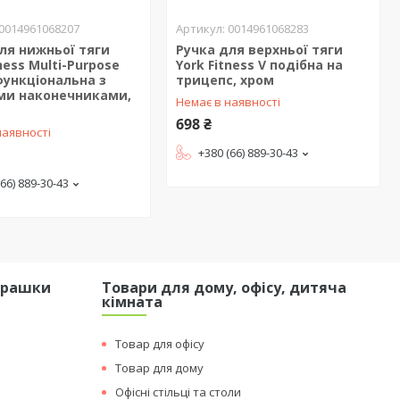
0014961068207
0014961068283
ля нижньої тяги
Ручка для верхньої тяги
tness Multi-Purpose
York Fitness V подібна на
ункціональна з
трицепс, хром
ми наконечниками,
Немає в наявності
698 ₴
наявності
+380 (66) 889-30-43
(66) 889-30-43
грашки
Товари для дому, офісу, дитяча
кімната
Товар для офісу
Товар для дому
Офісні стільці та столи