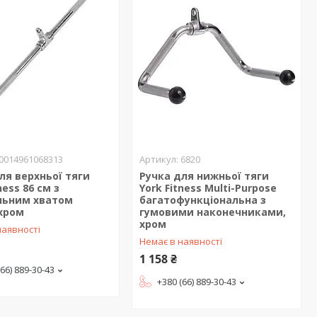
0014961068313
6820
ля верхньої тяги
Ручка для нижньої тяги
ness 86 см з
York Fitness Multi-Purpose
льним хватом
багатофункціональна з
 хром
гумовими наконечниками,
хром
наявності
Немає в наявності
1 158 ₴
(66) 889-30-43
+380 (66) 889-30-43