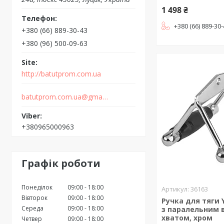
1 498 ₴
+380 (66) 889-30
+380 (66) 889-30-43
+380 (96) 500-09-63
http://batutprom.com.ua
batutprom.com.ua@gmail.com
+380965000963
Графік роботи
Понеділок
09:00
18:00
36163
Вівторок
09:00
18:00
Ручка для тяги Y
Середа
09:00
18:00
з паралельним 
хватом, хром
Четвер
09:00
18:00