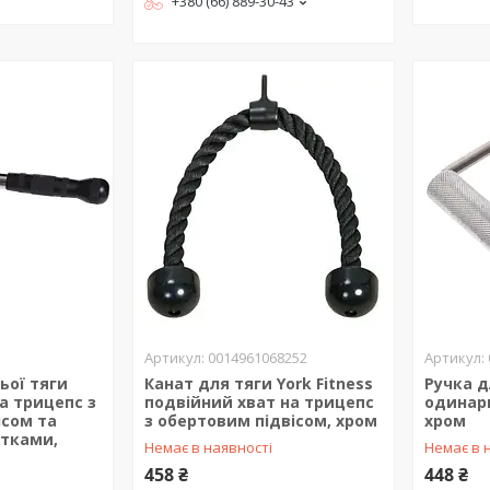
+380 (66) 889-30-43
0014961068252
ьої тяги
Канат для тяги York Fitness
Ручка д
на трицепс з
подвійний хват на трицепс
одинарн
ісом та
з обертовим підвісом, хром
хром
тками,
Немає в наявності
Немає в 
458 ₴
448 ₴