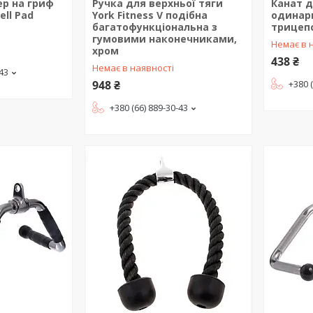
р на гриф
Ручка для верхньої тяги
Канат д
ell Pad
York Fitness V подібна
одинар
багатофункціональна з
трицепс
гумовими наконечниками,
Немає в 
хром
438 ₴
Немає в наявності
-43
948 ₴
+380 
+380 (66) 889-30-43