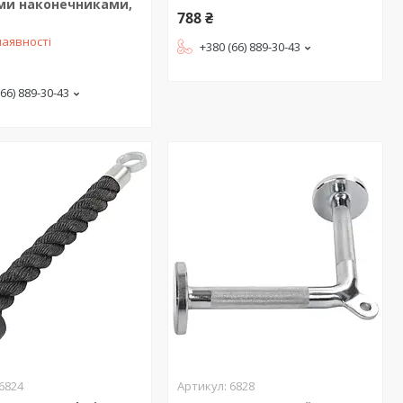
ми наконечниками,
788 ₴
наявності
+380 (66) 889-30-43
(66) 889-30-43
6824
6828