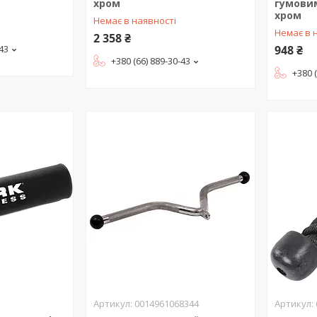
хром
гумови
хром
Немає в наявності
Немає в 
2 358 ₴
-43
948 ₴
+380 (66) 889-30-43
+380 
0014961068344