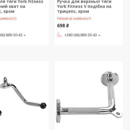
ля тяги York Fitness
Ручка для верхньої тяги
ний хват на
York Fitness V подібна на
, хром
трицепс, хром
наявності
Немає в наявності
698 ₴
(66) 889-30-43
+380 (66) 889-30-43