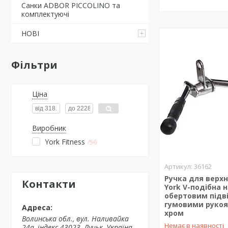
Санки ADBOR PICCOLINO та
комплектуючі
НОВІ
Фільтри
Ціна
Виробник
York Fitness
56
36162
Ручка для верхн
Контакти
York V-подібна 
обертовим підв
гумовими рукоя
хром
Волинська обл., вул. Наливайка
Немає в наявності
24а, індекс 43023, Луцьк, Україна