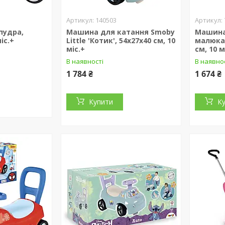
140503
пудра,
Машина для катання Smoby
Машина
іс.+
Little 'Котик', 54х27х40 см, 10
малюка,
міс.+
см, 10 м
В наявності
В наявно
1 784 ₴
1 674 ₴
Купити
К