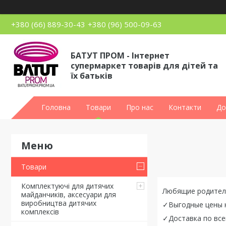
+380 (66) 889-30-43
+380 (96) 500-09-63
БАТУТ ПРОМ - Інтернет
супермаркет товарів для дітей та
їх батьків
Головна
Товари
Про нас
Контакти
До
Товари
Комплектуючі для дитячих
Любящие родител
майданчиків, аксесуари для
виробництва дитячих
✓Выгодные цены н
комплексів
✓Доставка по все