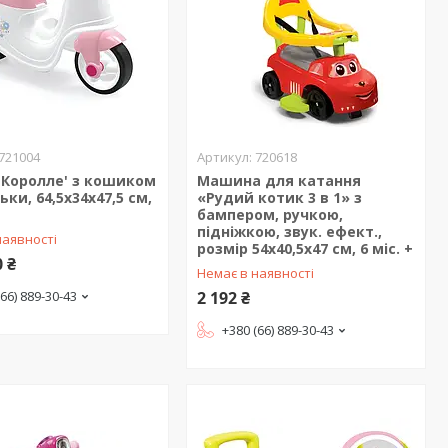
721004
720618
'Королле' з кошиком
Машина для катання
ьки, 64,5х34х47,5 см,
«Рудий котик 3 в 1» з
бампером, ручкою,
підніжкою, звук. ефект.,
наявності
розмір 54x40,5x47 см, 6 міс. +
0 ₴
Немає в наявності
(66) 889-30-43
2 192 ₴
+380 (66) 889-30-43