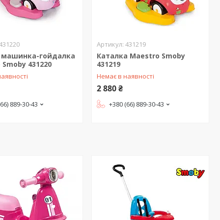
431220
431219
 машинка-гойдалка
Каталка Maestro Smoby
 Smoby 431220
431219
наявності
Немає в наявності
2 880 ₴
(66) 889-30-43
+380 (66) 889-30-43