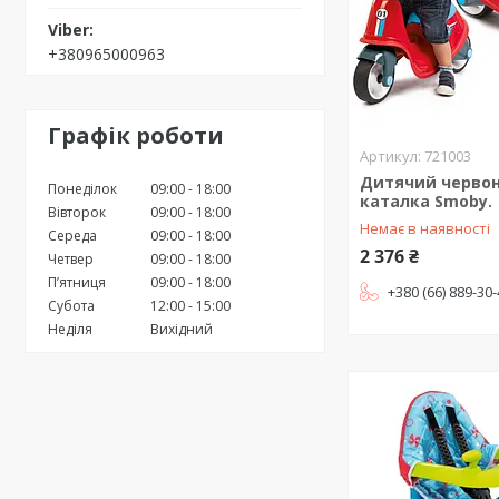
+380965000963
Графік роботи
721003
Дитячий червон
Понеділок
09:00
18:00
каталка Smoby.
Вівторок
09:00
18:00
Немає в наявності
Середа
09:00
18:00
2 376 ₴
Четвер
09:00
18:00
Пʼятниця
09:00
18:00
+380 (66) 889-30
Субота
12:00
15:00
Неділя
Вихідний