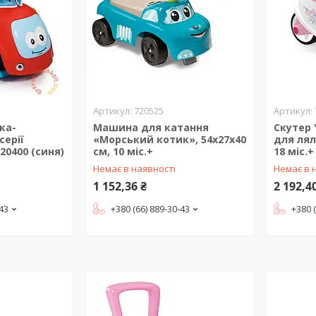
720525
ка-
Машина для катання
Скутер 
серії
«Морський котик», 54x27x40
для лял
20400 (синя)
см, 10 міс.+
18 міс.+
Немає в наявності
Немає в 
1 152,36 ₴
2 192,4
-43
+380 (66) 889-30-43
+380 