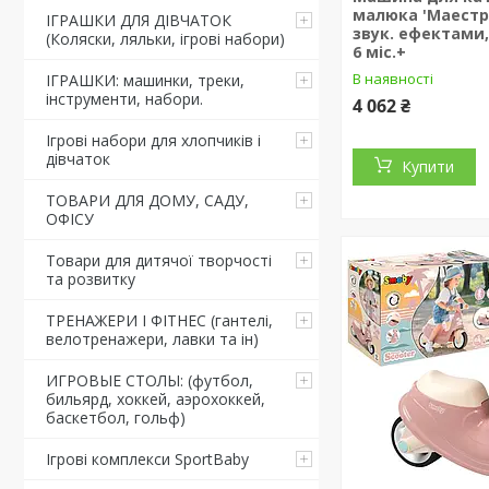
малюка 'Маестро'
ІГРАШКИ ДЛЯ ДІВЧАТОК
звук. ефектами,
(Коляски, ляльки, ігрові набори)
6 міс.+
В наявності
ІГРАШКИ: машинки, треки,
інструменти, набори.
4 062 ₴
Ігрові набори для хлопчиків і
дівчаток
Купити
ТОВАРИ ДЛЯ ДОМУ, САДУ,
ОФІСУ
Товари для дитячої творчості
та розвитку
ТРЕНАЖЕРИ І ФІТНЕС (гантелі,
велотренажери, лавки та ін)
ИГРОВЫЕ СТОЛЫ: (футбол,
бильярд, хоккей, аэрохоккей,
баскетбол, гольф)
Ігрові комплекси SportBaby