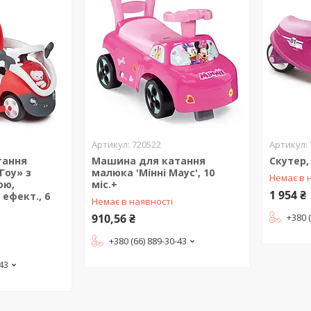
720522
тання
Машина для катання
Скутер,
Гоу» з
малюка 'Мінні Маус', 10
Немає в 
ою,
міс.+
1 954 ₴
 ефект., 6
Немає в наявності
910,56 ₴
+380 
+380 (66) 889-30-43
-43