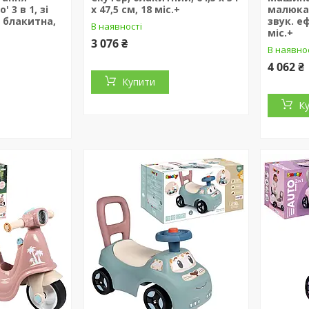
 3 в 1, зі
x 47,5 см, 18 міс.+
малюка 
 блакитна,
звук. е
В наявності
міс.+
3 076 ₴
В наявно
4 062 ₴
Купити
К