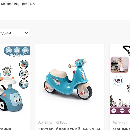
 моделей, цветов
721006
тання
Скутер, блакитний, 64,5 x 34
Машина