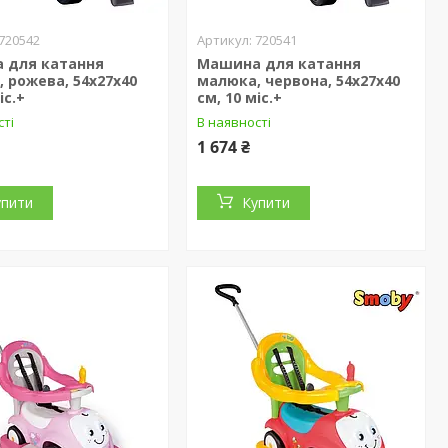
720542
720541
 для катання
Машина для катання
 рожева, 54х27х40
малюка, червона, 54х27х40
іс.+
см, 10 міс.+
сті
В наявності
1 674 ₴
упити
Купити