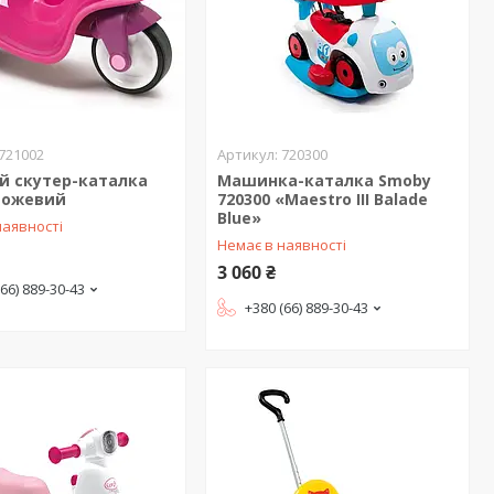
721002
720300
й скутер-каталка
Машинка-каталка Smoby
Рожевий
720300 «Maestro III Balade
Blue»
наявності
Немає в наявності
3 060 ₴
(66) 889-30-43
+380 (66) 889-30-43