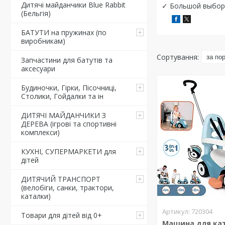
Дитячі майданчики Blue Rabbit
✓ Большой выбор
(Бельгія)
БАТУТИ на пружинах (по
виробникам)
Запчастини для батутів та
аксесуари
Будиночки, Гірки, Пісочниці,
Столики, Гойдалки та ін
ДИТЯЧІ МАЙДАНЧИКИ З
ДЕРЕВА (ігрові та спортивні
комплекси)
КУХНІ, СУПЕРМАРКЕТИ для
дітей
ДИТЯЧИЙ ТРАНСПОРТ
(велобіги, санки, трактори,
каталки)
720304
Товари для дітей від 0+
Машина для ка