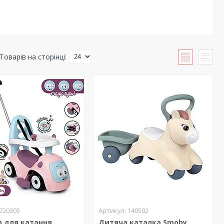
720305
140502
 для катання
Дитяча каталка Smoby