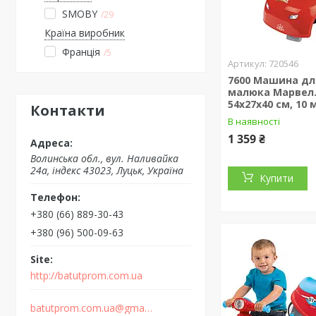
SMOBY
29
Країна виробник
Франція
5
720546
7600 Машина дл
малюка Марвел. 
54х27х40 см, 10 м
Контакти
В наявності
1 359 ₴
Волинська обл., вул. Наливайка
24а, індекс 43023, Луцьк, Україна
Купити
+380 (66) 889-30-43
+380 (96) 500-09-63
http://batutprom.com.ua
batutprom.com.ua@gmail.com