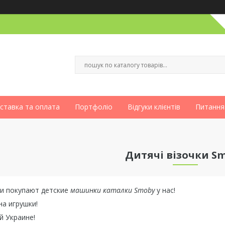
ставка та оплата
Портфоліо
Відгуки клієнтів
Питання
Дитячі візочки S
и покупают детские
машинки каталки Smoby
у нас!
а игрушки!
й Украине!