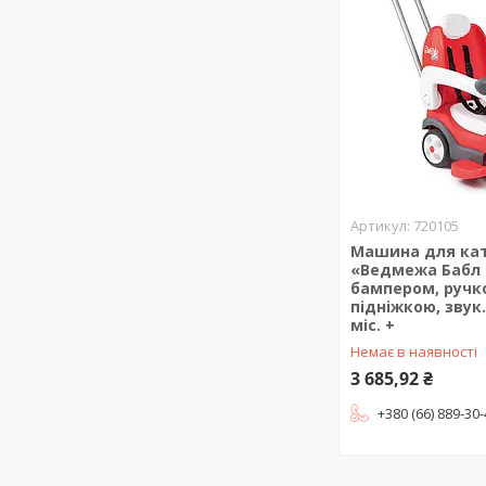
720105
Машина для ка
«Ведмежа Бабл 
бампером, ручк
підніжкою, звук.
міс. +
Немає в наявності
3 685,92 ₴
+380 (66) 889-30