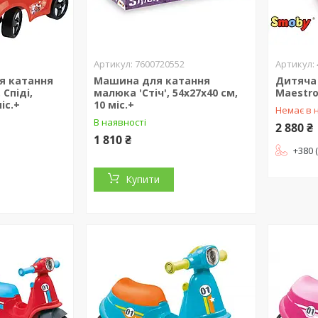
7600720552
я катання
Машина для катання
Дитяча
Спiдi,
малюка 'Стіч', 54х27х40 см,
Maestro
ic.+
10 мic.+
Немає в 
В наявності
2 880 ₴
1 810 ₴
+380 
Купити