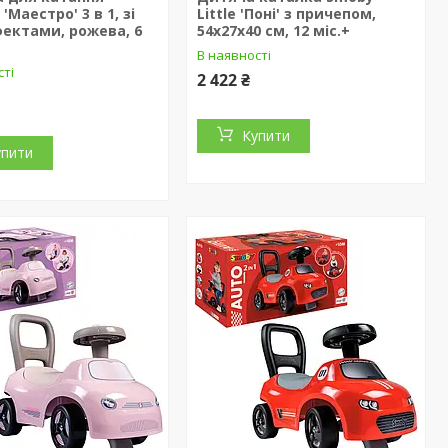
'Маестро' 3 в 1, зі
Little 'Поні' з причепом,
фектами, рожева, 6
54х27х40 см, 12 міс.+
В наявності
сті
2 422 ₴
Купити
упити