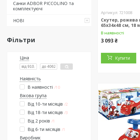
Санки ADBOR PICCOLINO та
комплектуючі
721008
Скутер, рожева 
НОВІ
65x34x48 см, 18 м
В наявності
Фільтри
3 093 ₴
Ціна
Купити
Наявність
В наявності
10
Вікова група
Від 10-ти місяців
2
Від 18-ти місяців
3
Від 2 років
1
Від 6-ти місяців
1
Виробник