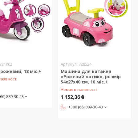
721002
720524
 рожевий, 18 міс.+
Машина для катання
«Рожевий котик», розмір
наявності
54x27x40 см, 10 міс.+
Немає в наявності
(66) 889-30-43
1 152,36 ₴
+380 (66) 889-30-43