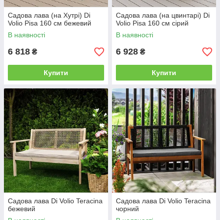
Садова лава (на Хутрі) Di
Садова лава (на цвинтарі) Di
Volio Pisa 160 см бежевий
Volio Pisa 160 см сірий
В наявності
В наявності
6 818
6 928
₴
₴
Купити
Купити
Садова лава Di Volio Teracina
Садова лава Di Volio Teracina
бежевий
чорний