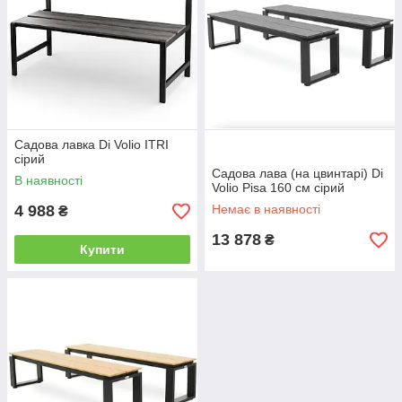
Садова лавка Di Volio ITRI
сірий
Садова лава (на цвинтарі) Di
В наявності
Volio Pisa 160 см сірий
4 988
Немає в наявності
₴
13 878
₴
Купити