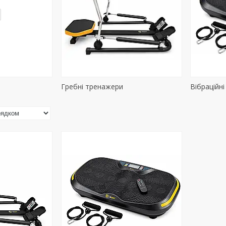
я
Гребні тренажери
Вібраційн