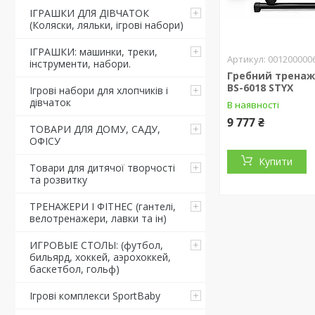
ІГРАШКИ ДЛЯ ДІВЧАТОК
(Коляски, ляльки, ігрові набори)
ІГРАШКИ: машинки, треки,
001200000
інструменти, набори.
Гребний тренаж
BS-6018 STYX
Ігрові набори для хлопчиків і
дівчаток
В наявності
9 777 ₴
ТОВАРИ ДЛЯ ДОМУ, САДУ,
ОФІСУ
Купити
Товари для дитячої творчості
та розвитку
ТРЕНАЖЕРИ І ФІТНЕС (гантелі,
велотренажери, лавки та ін)
ИГРОВЫЕ СТОЛЫ: (футбол,
бильярд, хоккей, аэрохоккей,
баскетбол, гольф)
Ігрові комплекси SportBaby