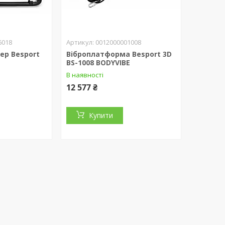
6018
0012000001008
ер Besport
Віброплатформа Besport 3D
BS-1008 BODYVIBE
В наявності
12 577 ₴
Купити