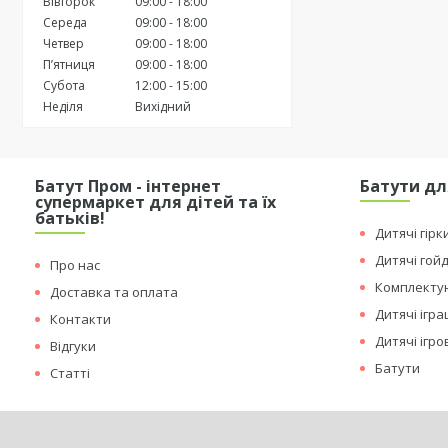
Вівторок
09:00
18:00
Середа
09:00
18:00
Четвер
09:00
18:00
Пʼятниця
09:00
18:00
Субота
12:00
15:00
Неділя
Вихідний
Батут Пром - інтернет
Батути дл
супермаркет для дітей та їх
батьків!
Дитячі гірк
Дитячі гой
Про нас
Комплектую
Доставка та оплата
Дитячі ігр
Контакти
Дитячі ігр
Відгуки
Батути
Статті