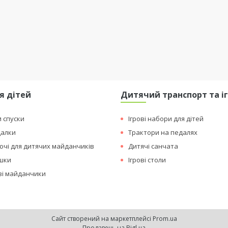
я дітей
Дитячий транспорт та і
и спуски
Ігрові набори для дітей
далки
Трактори на педалях
чі для дитячих майданчиків
Дитячі санчата
ашки
Ігрові столи
ові майданчики
Сайт створений на маркетплейсі
Prom.ua
Продавець на Bigl.ua