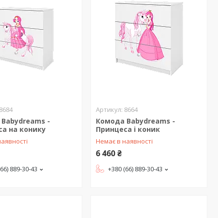
8684
8664
 Babydreams -
Комода Babydreams -
са на конику
Принцеса і коник
наявності
Немає в наявності
6 460 ₴
(66) 889-30-43
+380 (66) 889-30-43