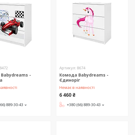
8472
8674
 Babydreams -
Комода Babydreams -
а
Єдиноріг
наявності
Немає в наявності
6 460 ₴
(66) 889-30-43
+380 (66) 889-30-43