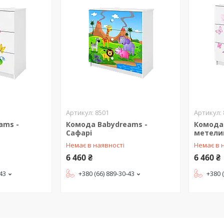
8501
ams -
Комода Babydreams -
Комода 
Сафарі
метели
Немає в наявності
Немає в 
6 460 ₴
6 460 ₴
-43
+380 (66) 889-30-43
+380 