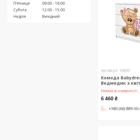
Пʼятниця
09:00
18:00
Субота
12:00
15:00
Неділя
Вихідний
14603
Комода Babydre
Ведмедик з кві
Немає в наявності
6 460 ₴
+380 (66) 889-30