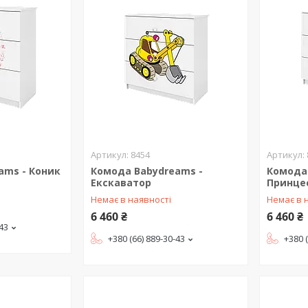
8454
ams - Коник
Комода Babydreams -
Комода
Екскаватор
Принце
Немає в наявності
Немає в 
6 460 ₴
6 460 ₴
-43
+380 (66) 889-30-43
+380 