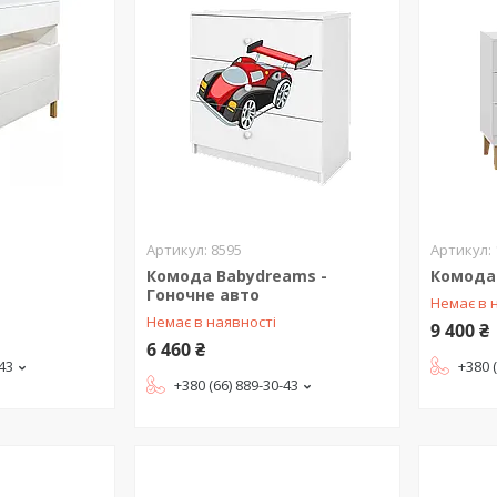
8595
Комода Babydreams -
Комода 
Гоночне авто
Немає в 
Немає в наявності
9 400 ₴
6 460 ₴
-43
+380 
+380 (66) 889-30-43