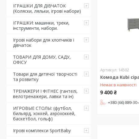
ІГРАШКИ ДЛЯ ДІВЧАТОК
(Коляски, ляльки, ігрові набори)
ІГРАШКИ: машинки, треки,
інструменти, набори.
Ігрові набори для хлопчиків і
дівчаток
ТОВАРИ ДЛЯ ДОМУ, САДУ,
ОФІСУ
14502
Товари для дитячої творчості
Комода Kubi сір
та розвитку
Немає в наявності
ТРЕНАЖЕРИ І ФІТНЕС (гантелі,
9 400 ₴
велотренажери, лавки та ін)
+380 (66) 889-30
ИГРОВЫЕ СТОЛЫ: (футбол,
бильярд, хоккей, аэрохоккей,
баскетбол, гольф)
Ігрові комплекси SportBaby