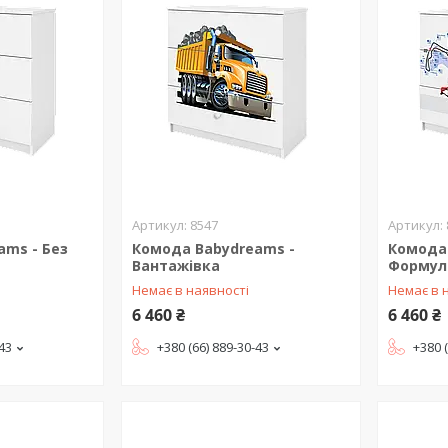
8547
ams - Без
Комода Babydreams -
Комода
Вантажівка
Формул
Немає в наявності
Немає в 
6 460 ₴
6 460 ₴
-43
+380 (66) 889-30-43
+380 