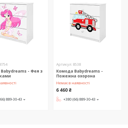
8754
8538
Babydreams - Фея з
Комода Babydreams -
ками
Пожежна охорона
наявності
Немає в наявності
6 460 ₴
(66) 889-30-43
+380 (66) 889-30-43