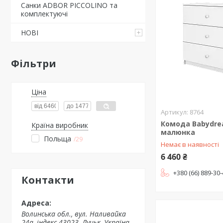
Санки ADBOR PICCOLINO та
комплектуючі
НОВІ
Фільтри
Ціна
8764
Комода Babydre
Країна виробник
малюнка
Польща
29
Немає в наявності
6 460 ₴
+380 (66) 889-30
Контакти
Волинська обл., вул. Наливайка
24а, індекс 43023, Луцьк, Україна