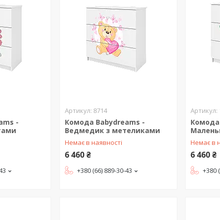
8714
ams -
Комода Babydreams -
Комода
тами
Ведмедик з метеликами
Малень
Немає в наявності
Немає в 
6 460 ₴
6 460 ₴
-43
+380 (66) 889-30-43
+380 