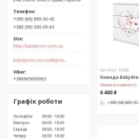
+380 (66) 889-30-43
+380 (96) 500-09-63
http://batutprom.com.ua
batutprom.com.ua@gmail.com
14585
Комода Babydre
+380965000963
Немає в наявності
6 460 ₴
Графік роботи
+380 (66) 889-30
Понеділок
09:00
18:00
Вівторок
09:00
18:00
Середа
09:00
18:00
Четвер
09:00
18:00