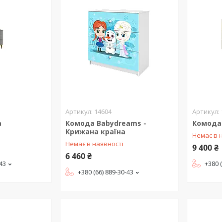
14604
а
Комода Babydreams -
Комода
Крижана країна
Немає в 
Немає в наявності
9 400 ₴
6 460 ₴
-43
+380 
+380 (66) 889-30-43