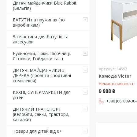
Дитячі майданчики Blue Rabbit
(Бельгія)
БАТУТИ на пружинах (по
виробникам)
Запчастини для батутів та
аксесуари
Будиночки, Гірки, Пісочниці,
Столики, Гойдалки та ін
14592
ДИТЯЧІ МАЙДАНЧИКИ З
ДЕРЕВА (ігрові та спортивні
Комода Victor
комплекси)
Немає в наявності
9 988 ₴
КУХНІ, СУПЕРМАРКЕТИ для
дітей
+380 (66) 889-30
ДИТЯЧИЙ ТРАНСПОРТ
(велобіги, санки, трактори,
каталки)
Товари для дітей від 0+