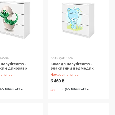
14584
8724
 Babydreams -
Комода Babydreams -
кий динозавр
Блакитний ведмедик
наявності
Немає в наявності
6 460 ₴
(66) 889-30-43
+380 (66) 889-30-43