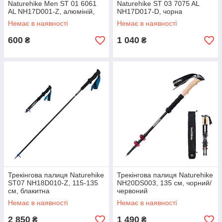
Naturehike Men ST 01 6061
Naturehike ST 03 7075 AL
AL NH17D001-Z, алюміній,
NH17D017-D, чорна
синя
Немає в наявності
Немає в наявності
600
1 040
₴
₴
Трекінгова палиця Naturehike
Трекінгова палиця Naturehike
ST07 NH18D010-Z, 115-135
NH20DS003, 135 см, чорний/
см, блакитна
червоний
Немає в наявності
Немає в наявності
2 850
1 490
₴
₴