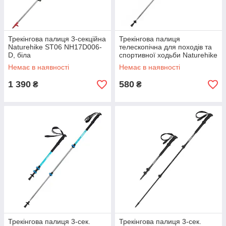
Трекінгова палиця 3-секційна
Трекінгова палиця
Naturehike ST06 NH17D006-
телескопічна для походів та
D, біла
спортивної ходьби Naturehike
Men ST 01 6061 AL
Немає в наявності
Немає в наявності
NH17D001-Z алюміній
Зелена
1 390
580
₴
₴
Трекінгова палиця 3-сек.
Трекінгова палиця 3-сек.