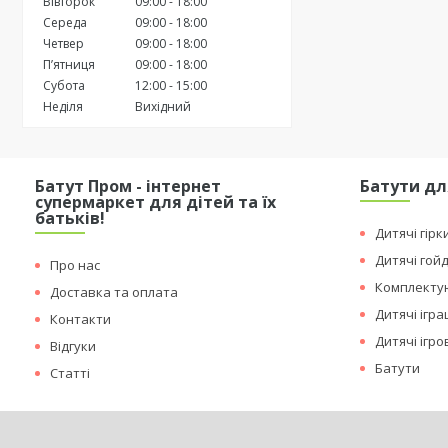
Вівторок
09:00
18:00
Середа
09:00
18:00
Четвер
09:00
18:00
Пʼятниця
09:00
18:00
Субота
12:00
15:00
Неділя
Вихідний
Батут Пром - інтернет
Батути дл
супермаркет для дітей та їх
батьків!
Дитячі гірк
Дитячі гой
Про нас
Комплектую
Доставка та оплата
Дитячі ігр
Контакти
Дитячі ігр
Відгуки
Батути
Статті