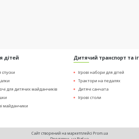
я дітей
Дитячий транспорт та і
и спуски
Ігрові набори для дітей
далки
Трактори на педалях
чі для дитячих майданчиків
Дитячі санчата
ашки
Ігрові столи
ові майданчики
Сайт створений на маркетплейсі
Prom.ua
Продавець на Bigl.ua