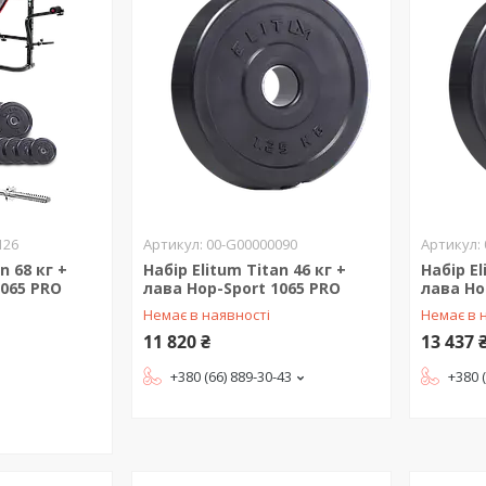
126
00-G00000090
n 68 кг +
Набір Elitum Titan 46 кг +
Набір El
1065 PRO
лава Hop-Sport 1065 PRO
лава Ho
Немає в наявності
Немає в 
11 820 ₴
13 437 
+380 (66) 889-30-43
+380 