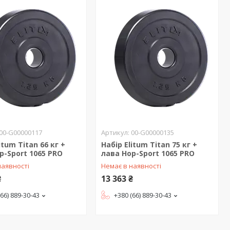
00-G00000117
00-G00000135
itum Titan 66 кг +
Набір Elitum Titan 75 кг +
p-Sport 1065 PRO
лава Hop-Sport 1065 PRO
наявності
Немає в наявності
₴
13 363 ₴
(66) 889-30-43
+380 (66) 889-30-43