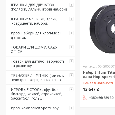
ІГРАШКИ ДЛЯ ДІВЧАТОК
(Коляски, ляльки, ігрові набори)
ІГРАШКИ: машинки, треки,
інструменти, набори.
Ігрові набори для хлопчиків і
дівчаток
ТОВАРИ ДЛЯ ДОМУ, САДУ,
ОФІСУ
Товари для дитячої творчості
та розвитку
00-G00000
Набір Elitum Tita
ТРЕНАЖЕРИ І ФІТНЕС (гантелі,
лава Hop-sport 
велотренажери, лавки та ін)
Немає в наявності
13 647 ₴
ИГРОВЫЕ СТОЛЫ: (футбол,
бильярд, хоккей, аэрохоккей,
+380 (66) 889-30
баскетбол, гольф)
Ігрові комплекси SportBaby