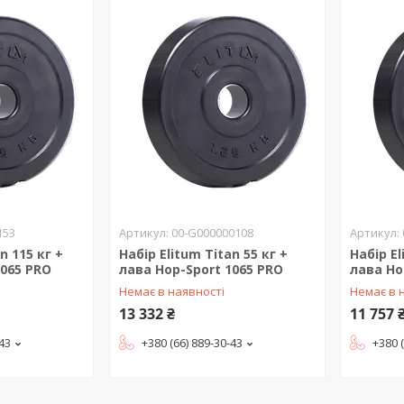
153
00-G000000108
n 115 кг +
Набір Elitum Titan 55 кг +
Набір El
1065 PRO
лава Hop-Sport 1065 PRO
лава Ho
Немає в наявності
Немає в 
13 332 ₴
11 757 
-43
+380 (66) 889-30-43
+380 