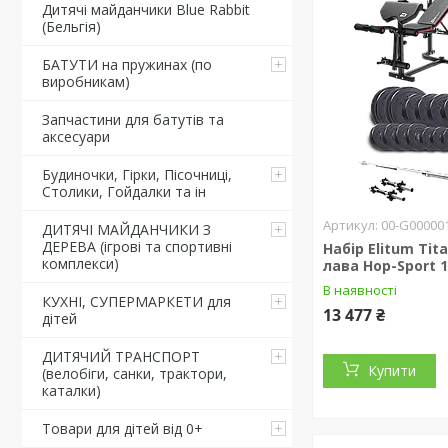
Дитячі майданчики Blue Rabbit
(Бельгія)
БАТУТИ на пружинах (по
виробникам)
Запчастини для батутів та
аксесуари
Будиночки, Гірки, Пісочниці,
Столики, Гойдалки та ін
00-G00000
ДИТЯЧІ МАЙДАНЧИКИ З
ДЕРЕВА (ігрові та спортивні
Набір Elitum Tita
комплекси)
лава Hop-Sport 
В наявності
КУХНІ, СУПЕРМАРКЕТИ для
13 477 ₴
дітей
ДИТЯЧИЙ ТРАНСПОРТ
Купити
(велобіги, санки, трактори,
каталки)
Товари для дітей від 0+