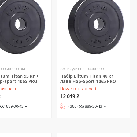
00-G00000144
00-G00000099
itum Titan 95 кг +
Набір Elitum Titan 48 кг +
p-sport 1065 PRO
лава Hop-Sport 1065 PRO
наявності
Немає в наявності
₴
12 019 ₴
(66) 889-30-43
+380 (66) 889-30-43