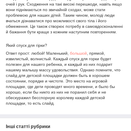
очей і рук. Сходження на такі високі перешкоди, навіть якщо
вони піднімаються по звичайній сходах, може стати
проблемою для наших дітей. Таким чином, молоді люди
вчаться дізнаватися про можливості свого тіла і його
обмеження. Це також створює потребу в самовдосконаленні
й бажання бути краще з кожним наступним повторенням.
Який спуск для гірки?
Ответ прост: любой! Маленький,
большой
, прямой,
извилистый, волнистый. Каждый спуск для горки будет
полезен для нашего ребенка, и каждый из них подарит
нашему малышу массу удовольствия. Однако помните, что
слайд для детской площадки должен быть в хорошем
состоянии, порядке и чистоте. Это место на игровой
площадке, где дети проводят много времени, и было бы
хорошо, если бы никто из них не поранил себя и не
обескуражил бесспорную королеву каждой детской
площадки, то есть слайд.
Інші статті рубрики