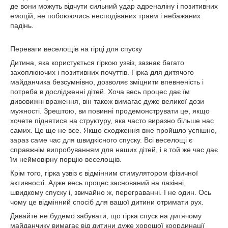
де вони можуть відчути сильний удар адреналіну і позитивних
емоцій, не побоюючись несподіваних травм і небажаних
падінь.
Переваги веселощів на гірці для спуску
Дитина, яка користується гіркою узвіз, зазнає багато
захоплюючих і позитивних почуттів. Гірка для дитячого
майданчика безсумнівно, дозволяє зміцнити впевненість і
потреба в дослідженні дітей. Хоча весь процес дає їм
дивовижні враження, він також вимагає дуже великої дози
мужності. Зрештою, ви повинні продемонструвати це, якщо
хочете піднятися на структуру, яка часто виразно більше нас
самих. Це ще не все. Якщо сходження вже пройшло успішно,
зараз саме час для швидкісного спуску. Всі веселощі є
справжнім випробуванням для наших дітей, і в той же час дає
їм неймовірну порцію веселощів.
Крім того, гірка узвіз є відмінним стимулятором фізичної
активності. Адже весь процес заснований на лазінні,
швидкому спуску і, звичайно ж, переграванні. І не один. Ось
чому це відмінний спосіб для вашої дитини отримати рух.
Давайте не будемо забувати, що гірка спуск на дитячому
майданчику вимагає від дитини дуже хорошої координації