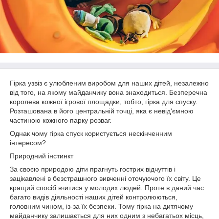
Гірка узвіз є улюбленим виробом для наших дітей, незалежно
від того, на якому майданчику вона знаходиться. Безперечна
королева кожної ігрової площадки, тобто, гірка для спуску.
Розташована в його центральній точці, яка є невід'ємною
частиною кожного парку розваг.
Однак чому гірка спуск користується нескінченним
інтересом?
Природний інстинкт
За своєю природою діти прагнуть гострих відчуттів і
зацікавлені в безстрашного вивченні оточуючого їх світу. Це
кращий спосіб вчитися у молодих людей. Проте в даний час
багато видів діяльності наших дітей контролюються,
головним чином, із-за їх безпеки. Тому гірка на дитячому
майданчику залишається для них одним з небагатьох місць,