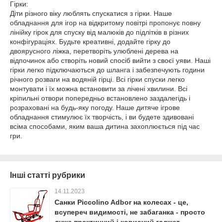
Гірки:
Діти різного віку люблять спускатися з гірки. Наше
обладнання для ігор на відкритому повітрі пропонує повну
лінійку гірок для спуску від малюків до підлітків в різних
конфігураціях. Будьте креативні, додайте гірку до
двоярусного ліжка, перетворіть улюблені дерева на
відпочинок або створіть новий спосіб вийти з своєї уяви. Наші
гірки легко підключаються до шланга і забезпечують години
річного розваги на водяній гірці. Всі гірки спуски легко
монтувати і їх можна встановити за лічені хвилини. Всі
кріпильні отвори попередньо встановлено заздалегідь і
розраховані на будь-яку погоду. Наше дитяче ігрове
обладнання стимулює їх творчість, і ви будете здивовані
всіма способами, яким ваша дитина захоплюється під час
гри.
Інші статті рубрики
14.11.2023
Санки Piccolino Adbor на колесах - це,
всупереч видимості, не забаганка - просто