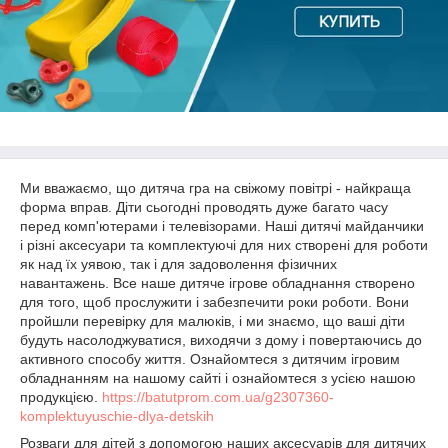
Ми вважаємо, що дитяча гра на свіжому повітрі - найкраща
форма вправ. Діти сьогодні проводять дуже багато часу
перед комп'ютерами і телевізорами. Наші дитячі майданчики
і різні аксесуари та комплектуючі для них створені для роботи
як над їх уявою, так і для задоволення фізичних
навантажень. Все наше дитяче ігрове обладнання створено
для того, щоб прослужити і забезпечити роки роботи. Вони
пройшли перевірку для малюків, і ми знаємо, що ваші діти
будуть насолоджуватися, виходячи з дому і повертаючись до
активного способу життя. Ознайомтеся з дитячим ігровим
обладнанням на нашому сайті і ознайомтеся з усією нашою
продукцією.
https://batutprom.com.ua/g2307360-
komplektuyuschie-dlya-detskih
Розваги для дітей з допомогою наших аксесуарів для дитячих