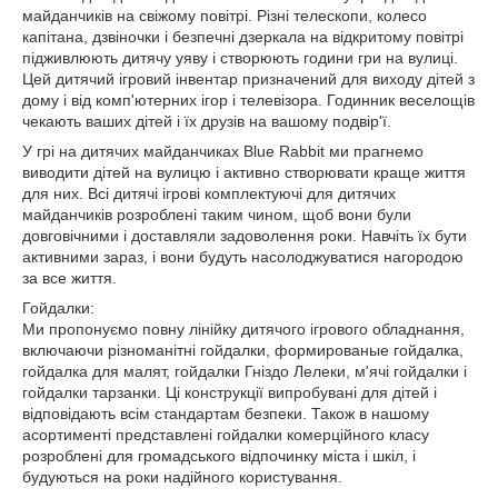
майданчиків на свіжому повітрі. Різні телескопи, колесо
капітана, дзвіночки і безпечні дзеркала на відкритому повітрі
підживлюють дитячу уяву і створюють години гри на вулиці.
Цей дитячий ігровий інвентар призначений для виходу дітей з
дому і від комп'ютерних ігор і телевізора. Годинник веселощів
чекають ваших дітей і їх друзів на вашому подвір'ї.
У грі на дитячих майданчиках Blue Rabbit ми прагнемо
виводити дітей на вулицю і активно створювати краще життя
для них. Всі дитячі ігрові комплектуючі для дитячих
майданчиків розроблені таким чином, щоб вони були
довговічними і доставляли задоволення роки. Навчіть їх бути
активними зараз, і вони будуть насолоджуватися нагородою
за все життя.
Гойдалки:
Ми пропонуємо повну лінійку дитячого ігрового обладнання,
включаючи різноманітні гойдалки, формированые гойдалка,
гойдалка для малят, гойдалки Гніздо Лелеки, м'ячі гойдалки і
гойдалки тарзанки. Ці конструкції випробувані для дітей і
відповідають всім стандартам безпеки. Також в нашому
асортименті представлені гойдалки комерційного класу
розроблені для громадського відпочинку міста і шкіл, і
будуються на роки надійного користування.