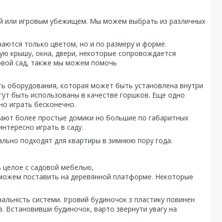
ой или игровым убежищем. Мы можем выбрать из различных
аются только цветом, но и по размеру и форме.
ую крышу, окна, двери, некоторые сопровождается
овой сад, также мы можем помочь
ь оборудования, которая может быть установлена ​​внутри
гут быть использованы в качестве горшков. Еще одно
о играть бесконечно.
ливают более простые домики но большие по габаритных
интересно играть в саду.
ально подходят для квартиры в зимнюю пору года.
ь целое с садовой мебелью,
 можем поставить на деревянной платформе. Некоторые
ональність системи. Ігровий будиночок з пластику повинен
в. Встановивши будиночок, варто звернути увагу на