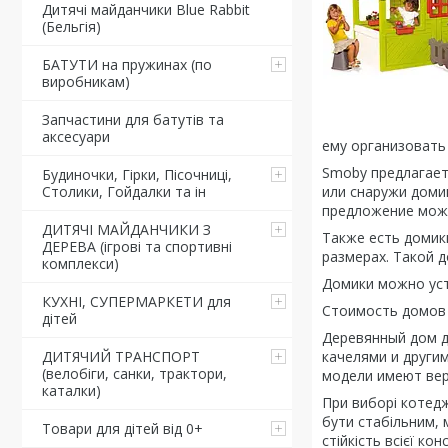
Дитячі майданчики Blue Rabbit
(Бельгія)
БАТУТИ на пружинах (по
виробникам)
Запчастини для батутів та
аксесуари
ему организовать
Smoby предлагает
Будиночки, Гірки, Пісочниці,
или снаружи доми
Столики, Гойдалки та ін
предложение може
ДИТЯЧІ МАЙДАНЧИКИ З
Также есть домики
ДЕРЕВА (ігрові та спортивні
размерах. Такой д
комплекси)
Домики можно уст
КУХНІ, СУПЕРМАРКЕТИ для
Стоимость домов с
дітей
Деревянный дом д
качелями и други
ДИТЯЧИЙ ТРАНСПОРТ
(велобіги, санки, трактори,
модели имеют вер
каталки)
При виборі котедж
бути стабільним, 
Товари для дітей від 0+
стійкість всієї конс