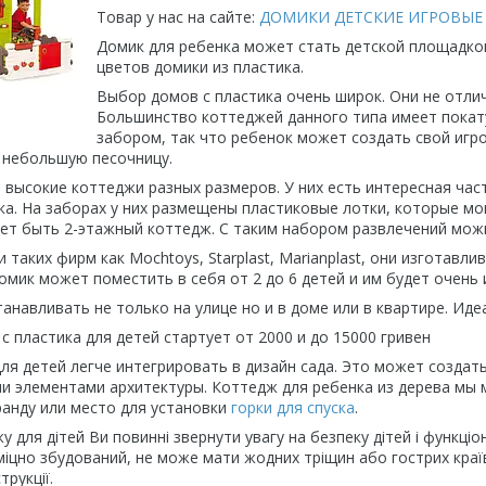
Товар у нас на сайте:
ДОМИКИ ДЕТСКИЕ ИГРОВЫЕ
Домик для ребенка может стать детской площадк
цветов домики из пластика.
Выбор домов с пластика очень широк. Они не отлич
Большинство коттеджей данного типа имеет покат
забором, так что ребенок может создать свой игр
 небольшую песочницу.
 высокие коттеджи разных размеров. У них есть интересная част
ка. На заборах у них размещены пластиковые лотки, которые мо
т быть 2-этажный коттедж. С таким набором развлечений можн
 таких фирм как Mochtoys, Starplast, Marianplast, они изготав
омик может поместить в себя от 2 до 6 детей и им будет очень 
анавливать не только на улице но и в доме или в квартире. Иде
 пластика для детей стартует от 2000 и до 15000 гривен
ля детей легче интегрировать в дизайн сада. Это может создат
ми элементами архитектуры. Коттедж для ребенка из дерева мы
анду или место для установки
горки для спуска
.
у для дітей Ви повинні звернути увагу на безпеку дітей і функці
міцно збудований, не може мати жодних тріщин або гострих краї
трукції.