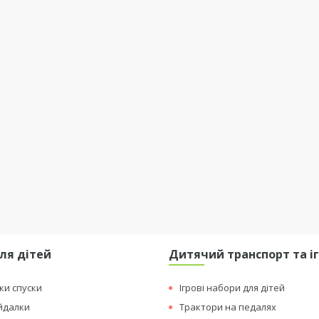
ля дітей
Дитячий транспорт та і
рки спуски
Ігрові набори для дітей
ойдалки
Трактори на педалях