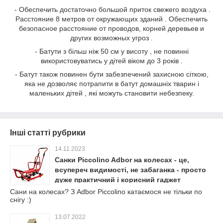
- Обеспечить достаточно большой приток свежего воздуха .
Расстояние 8 метров от окружающих зданий . Обеспечить
безопасное расстояние от проводов, корней деревьев и
других возможных угроз .
- Батути з більш ніж 50 см у висоту , не повинні
використовуватись у дітей віком до 3 років .
- Батут також повинен бути забезпечений захисною сіткою,
яка не дозволяє потрапити в батут домашніх тварин і
маленьких дітей , які можуть становити небезпеку.
Інші статті рубрики
14.11.2023
Санки Piccolino Adbor на колесах - це,
всупереч видимості, не забаганка - просто
дуже практичний і корисний гаджет
Сани на колесах? З Adbor Piccolino катаємося не тільки по
снігу :)
13.07.2022