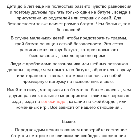
Дети до 6 лет еще не полностью развито чувство равновесия
, и поэтому должны прыгать только одни на батуте , всегда в
присутствии их родителей или старших людей. Для
безопасности также влияет размер батута. Чем больше, тем
безопасней!
В случае маленьких детей, чтобы предотвратить травмы,
край батута оснащен сеткой безопасности. Эта сетка
растягивается вокруг батута , которая повышает
безопасность , весело проводя время .
Люди с проблемами позвоночника или шейных позвонков
должны , прежде чем прыгать на батуте , обратитесь к врачу
или терапевта , так как это может повлечь за собой
чрезмерную нагрузку на позвоночник и шею.
Имейте в виду , что прыжки на батуте не более опасны , чем
другие развлекательные мероприятия , такие как верховая
езда , езда на
велосипеде
, катание на скейтборде , или
командных игр . Все зависит от нашего отношения .
Важно:
- Перед каждым использованием проверяйте состояние
батута и смотрите не слишком ли свободны соединения.