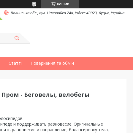
Кошик
Волинська обл., вул. Наливайка 24а, індекс 43023, Луцьк, Україна
Статті
Повернення та обмін
Пром - Беговелы, велобегы
елосипедов.
сипеде и поддерживать равновесие. Оригинальные
нять равновесие и направление, балансировку тела,