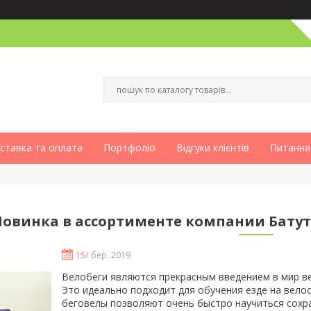
ставка та оплата
Портфоліо
Відгуки клієнтів
Питання
Новинка в ассортименте компании Батут 
15/
бер. 2019
Велобеги являются прекрасным введением в мир в
Это идеально подходит для обучения езде на вело
беговелы позволяют очень быстро научиться сохра