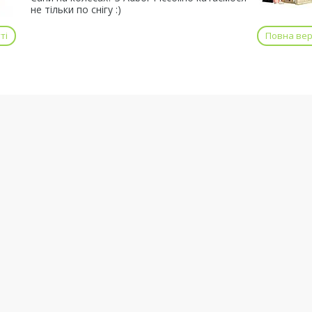
не тільки по снігу :)
ті
Повна верс