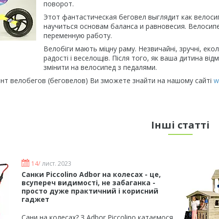
поворот.
Этот фантастическая беговел выглядит как велоси
научиться основам баланса и равновесия. Велосип
переменную работу.
Велобіги мають міцну раму. Незвичайні, зручні, еко
радості і веселощів. Після того, як ваша дитина ві
змінити на велосипед з педалями.
нт велобегов (беговелов) Ви зможете знайти на нашому сайті
w
Інші статті
14/
лист. 2023
Санки Piccolino Adbor на колесах - це,
всупереч видимості, не забаганка -
просто дуже практичний і корисний
гаджет
Сани на колесах? З Adbor Piccolino катаємося