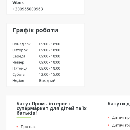
+380965000963
Графік роботи
Понеділок
09:00
18:00
Вівторок
09:00
18:00
Середа
09:00
18:00
Четвер
09:00
18:00
Пʼятниця
09:00
18:00
Субота
12:00
15:00
Неділя
Вихідний
Батут Пром - інтернет
Батути д
супермаркет для дітей та їх
батьків!
Дитячі гі
Дитячі г
Про нас