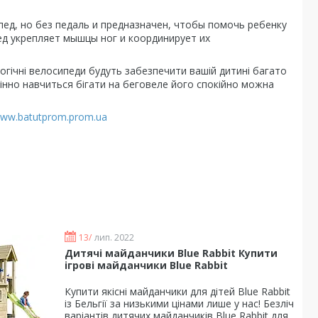
пед, но без педаль и предназначен, чтобы помочь ребенку
ед укрепляет мышцы ног и координирует их
логічні велосипеди будуть забезпечити вашій дитині багато
дмінно навчиться бігати на беговеле його спокійно можна
ww.batutprom.prom.ua
13/
лип. 2022
Дитячі майданчики Blue Rabbit Купити
ігрові майданчики Blue Rabbit
Купити якісні майданчики для дітей Blue Rabbit
із Бельгії за низькими цінами лише у нас! Безліч
варіантів дитячих майданчиків Blue Rabbit для