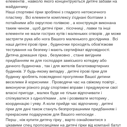
елементів , навколо якого концентруються дитячі забави на
майданчику .
Наші спортивні гірки зроблені з гладкого нетоксичного
пластику . Всі елементи комплексу з'єднані болтами з
потайними або округлою голівкою , а конструкція виконана
таким чином , щоб дитячі гірки , пісочниці , лавки та інші
елементи не мали гострих кутів і маленьких отворів , де може
застрягти рука або нога Вашого маленького дослідника . Всі
наші дитячі ігрові гірки , будиночки проходять обов'язкове
тестування на безпеку і мають сертифікат відповідності.
Дитяча домашня гірка , безумовно , стане вигідним
придбанням як для господаря заміського котеджу або
дачного будиночка , так і для жителів багатоквартирних
будинків. У будь-якому випадку , дитячі ігрові гірки для
будинку зроблять повсякденні прогулянки Вашої дитини
веселими й корисними . Проводячи час на свіжому повітрі ,
виконуючи різного роду спортивні вправи і придумуючи свої
власні пригоди , малюк буде не тільки відпочивати і
спілкуватися з однолітками , але і розвивати моторику ,
координацію і уяву. А коли прийде час відпочинку , дитячі
гірки для дачі також стануть безпрограшними придбанням і
прекрасним подарунком для Вашого непосиди .
Перш , ніж купити дитячу гірку , варто ознайомитися з
цікавими спец пропозиціями на дитячі гірки від компанії батут