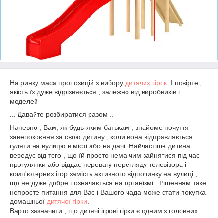
На ринку маса пропозицій з вибору
дитячих гірок
. І повірте ,
якість їх дуже відрізняється , залежно від виробників і
моделей
... Давайте розбиратися разом ..
Напевно , Вам, як будь-яким батькам , знайоме почуття
занепокоєння за свою дитину , коли вона відправляється
гуляти на вулицю в місті або на дачі. Найчастіше дитина
вередує від того , що їй просто нема чим зайнятися під час
прогулянки або віддає перевагу перегляду телевізора і
комп'ютерних ігор замість активного відпочинку на вулиці ,
що не дуже добре позначається на організмі . Рішенням таке
непросте питання для Вас і Вашого чада може стати покупка
домашньої
дитячої гірки
.
Варто зазначити , що дитячі ігрові гірки є одним з головних