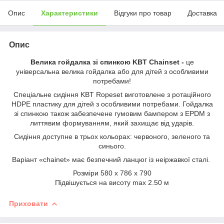
Опис
Характеристики
Відгуки про товар
Доставка
Опис
Велика гойдалка зі спинкою KBT Chainset
-
це
універсальна велика гойдалка або для дітей з особливими
потребами!
Спеціальне сидіння KBT Ropeset виготовлене з ротаційного
HDPE пластику для дітей з особливими потребами. Гойдалка
зі спинкою також забезпечене гумовим бампером з EPDM з
литтявим формуванням, який захищає від ударів.
Сидіння доступне в трьох кольорах: червоного, зеленого та
синього.
Варіант «chainet» має безпечний ланцюг із неіржавкої сталі.
Розміри 580 x 786 x 790
Підвішується на висоту max 2.50 м
Приховати