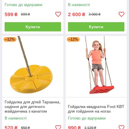
Готово до відправки
В наявності
599
2 600
₴
₴
699 ₴
3 000 ₴
Купити
Купити
–12%
–12%
Гойдалка для дітей Тарзанка,
сидіння для дитячого
Гойдалка квадратна Foot KBT
майданчика з канатом
для гойдання на ногах
В наявності
Готово до відправки
570
990
₴
₴
650 ₴
1 120 ₴