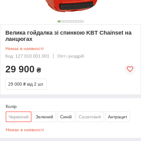
Велика гойдалка зі спинкою KBT Chainset на
ланцюгах
Немає в наявності
Код: 127.010.001.001
Опт і роздріб
29 900
₴
29 000 ₴
від 2 шт.
Колір
Червоний
Зелений
Синій
Салатовий
Антрацит
Немає в наявності