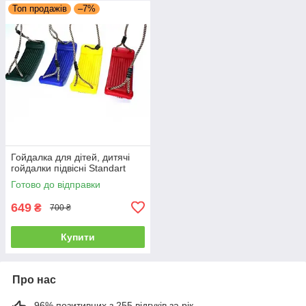
Топ продажів
–7%
Гойдалка для дітей, дитячі
гойдалки підвісні Standart
Готово до відправки
649
₴
700 ₴
Купити
Про нас
96% позитивних з 255 відгуків за рік