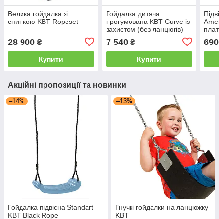
Велика гойдалка зі
Гойдалка дитяча
Підв
спинкою KBT Ropeset
прогумована KBT Curve із
Amer
захистом (без ланцюгів)
пла
28 900
7 540
690
₴
₴
Купити
Купити
Акційні пропозиції та новинки
–14%
–13%
Гойдалка підвісна Standart
Гнучкі гойдалки на ланцюжку
KBT Black Rope
KBT