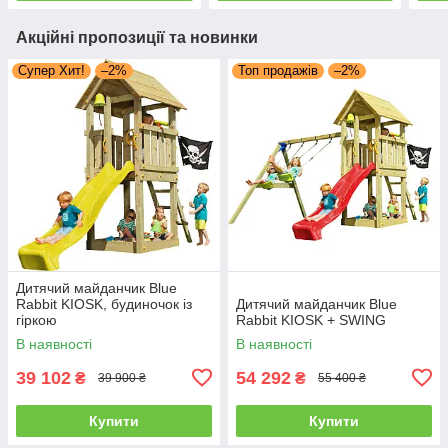
Акційні пропозиції та новинки
Супер Хит!
–2%
Топ продажів
–2%
Дитячий майданчик Blue
Rabbit KIOSK, будиночок із
Дитячий майданчик Blue
гіркою
Rabbit KIOSK + SWING
В наявності
В наявності
39 102
54 292
₴
₴
39 900 ₴
55 400 ₴
Купити
Купити