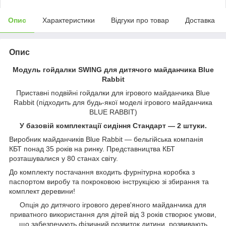
Опис
Характеристики
Відгуки про товар
Доставка
Опис
Модуль гойдалки SWING для дитячого майданчика Blue
Rabbit
Приставні подвійні гойдалки для ігрового майданчика Blue
Rabbit (підходить для будь-якої моделі ігрового майданчика
BLUE RABBIT)
У базовій комплектації сидіння Стандарт — 2 штуки.
Виробник майданчиків Blue Rabbit — бельгійська компанія
КБТ понад 35 років на ринку. Представництва КБТ
розташувалися у 80 станах світу.
До комплекту постачання входить фурнітурна коробка з
паспортом виробу та покроковою інструкцією зі збирання та
комплект деревини!
Опція до дитячого ігрового дерев'яного майданчика для
приватного використання для дітей від 3 років створює умови,
що забезпечують фізичний розвиток дитини, розвивають