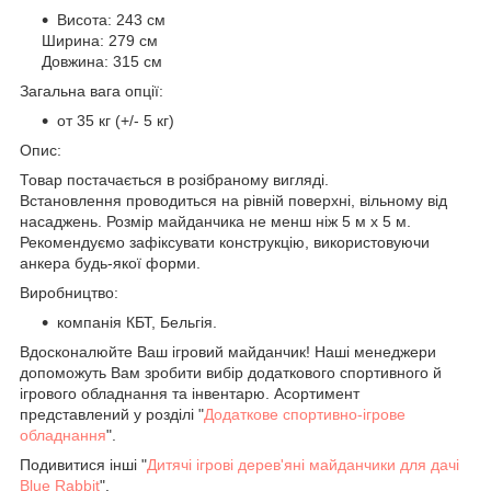
Висота: 243 см
Ширина: 279 см
Довжина: 315 см
Загальна вага опції:
от 35 кг (+/- 5 кг)
Опис:
Товар постачається в розібраному вигляді.
Встановлення проводиться на рівній поверхні, вільному від
насаджень. Розмір майданчика не менш ніж 5 м х 5 м.
Рекомендуємо зафіксувати конструкцію, використовуючи
анкера будь-якої форми.
Виробництво:
компанія КБТ, Бельгія.
Вдосконалюйте Ваш ігровий майданчик! Наші менеджери
допоможуть Вам зробити вибір додаткового спортивного й
ігрового обладнання та інвентарю. Асортимент
представлений у розділі "
Додаткове спортивно-ігрове
обладнання
".
Подивитися інші "
Дитячі ігрові дерев'яні майданчики для дачі
Blue Rabbit
".