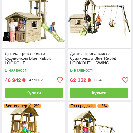
Дитяча ігрова вежа з
Дитяча ігрова вежа з
будиночком Blue Rabbit
будиночком Blue Rabbit
LOOKOUT
LOOKOUT + SWING
В наявності
В наявності
46 942
62 132
₴
₴
47 900 ₴
63 400 ₴
Купити
Купити
Бестселлер
–2%
Топ продажів
–2%