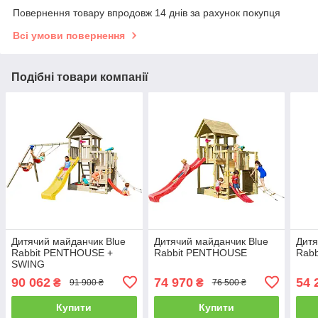
Повернення товару впродовж 14 днів за рахунок покупця
Всі умови повернення
Подібні товари компанії
Дитячий майданчик Blue
Дитячий майданчик Blue
Дитя
Rabbit PENTHOUSE +
Rabbit PENTHOUSE
Rabb
SWING
90 062
74 970
54 
₴
₴
91 900 ₴
76 500 ₴
Купити
Купити