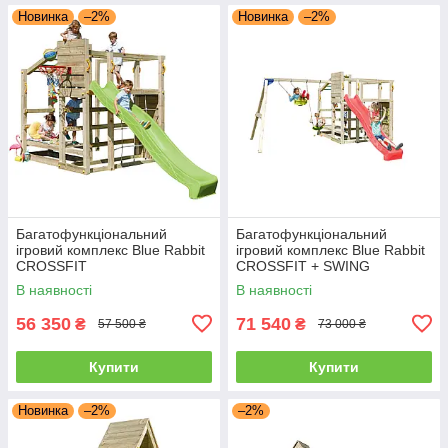
Новинка
–2%
Новинка
–2%
Багатофункціональний
Багатофункціональний
ігровий комплекс Blue Rabbit
ігровий комплекс Blue Rabbit
CROSSFIT
CROSSFIT + SWING
В наявності
В наявності
56 350
71 540
₴
₴
57 500 ₴
73 000 ₴
Купити
Купити
Новинка
–2%
–2%