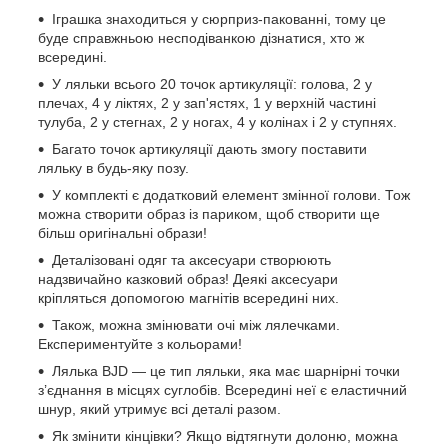
Іграшка знаходиться у сюрприз-пакованні, тому це
буде справжньою несподіванкою дізнатися, хто ж
всередині.
У ляльки всього 20 точок артикуляції: голова, 2 у
плечах, 4 у ліктях, 2 у зап'ястях, 1 у верхній частині
тулуба, 2 у стегнах, 2 у ногах, 4 у колінах і 2 у ступнях.
Багато точок артикуляції дають змогу поставити
ляльку в будь-яку позу.
У комплекті є додатковий елемент змінної голови. Тож
можна створити образ із париком, щоб створити ще
більш оригінальні образи!
Деталізовані одяг та аксесуари створюють
надзвичайно казковий образ! Деякі аксесуари
кріпляться допомогою магнітів всередині них.
Також, можна змінювати очі між лялечками.
Експериментуйте з кольорами!
Лялька BJD — це тип ляльки, яка має шарнірні точки
з’єднання в місцях суглобів. Всередині неї є еластичний
шнур, який утримує всі деталі разом.
Як змінити кінцівки? Якщо відтягнути долоню, можна