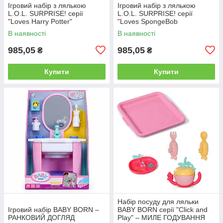
Ігровий набір з лялькою
Ігровий набір з лялькою
L.O.L. SURPRISE! серії
L.O.L. SURPRISE! серії
"Loves Harry Potter"
"Loves SpongeBob
SquarePants"
В наявності
В наявності
985,05
985,05
₴
₴
Купити
Купити
Набір посуду для ляльки
Ігровий набір BABY BORN –
BABY BORN серії "Click and
РАНКОВИЙ ДОГЛЯД
Play" – МИЛЕ ГОДУВАННЯ