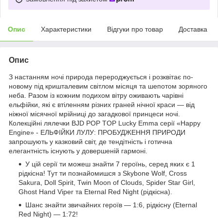
Опис
Характеристики
Відгуки про товар
Доставка
Опис
З настанням ночі природа перероджується і розквітає по-
новому під кришталевим світлом місяця та шепотом зоряного
неба. Разом із кожним подихом вітру оживають чарівні
ельфійки, які є втіленням різних граней нічної краси — від
ніжної місячної мрійниці до загадкової принцеси ночі.
Колекційні лялечки BJD POP TOP Lucky Emma серії «Happy
Engine» - ЕЛЬФІЙКИ ЛУЛУ: ПРОБУДЖЕННЯ ПРИРОДИ
запрошують у казковий світ, де тендітність і готична
елегантність існують у довершеній гармоні.
У цій серії ти можеш знайти 7 героїнь, серед яких є 1
рідкісна! Тут ти познайомишся з Skybone Wolf, Cross
Sakura, Doll Spirit, Twin Moon of Clouds, Spider Star Girl,
Ghost Hand Viper та Eternal Red Night (рідкісна).
Шанс знайти звичайних героїв — 1:6, рідкісну (Eternal
Red Night) — 1:72!