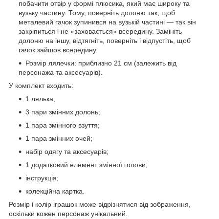
побачити отвір у формі плюсика, який має широку та
вузьку частину. Тому, поверніть долоню так, щоб
металевий гачок зупинився на вузькій частині — так він
закріпиться і не «заховається» всередину. Замініть
долоню на іншу, відтягніть, поверніть і відпустіть, щоб
гачок зайшов всередину.
Розмір лялечки: приблизно 21 см (залежить від
персонажа та аксесуарів).
У комплект входить:
1 лялька;
3 пари змінних долонь;
1 пара змінного взуття;
1 пара змінних очей;
набір одягу та аксесуарів;
1 додатковий елемент змінної голови;
інструкція;
колекційна картка.
Розмір і колір іграшок може відрізнятися від зображення,
оскільки кожен персонаж унікальний.