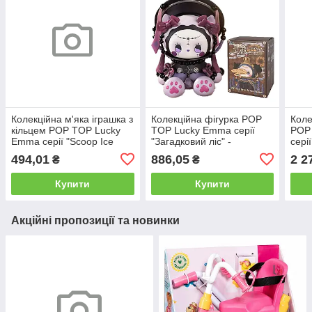
Колекційна м'яка іграшка з
Колекційна фігурка POP
Коле
кільцем POP TOP Lucky
TOP Lucky Emma серії
POP
Emma серії "Scoop Ice
"Загадковий ліс" -
сері
Cream" - МОРОЗИВКО (у
ПАРФУМЕРНА
(у ди
494,01
886,05
2 2
₴
₴
дисп.,
СИМФОНІЯ (у дисп., в ас.)
Купити
Купити
Акційні пропозиції та новинки