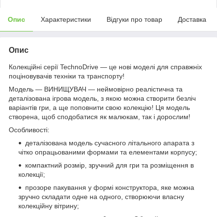
Опис
Характеристики
Відгуки про товар
Доставка
Опис
Колекційні серії TechnoDrive — це нові моделі для справжніх
поціновувачів техніки та транспорту!
Модель — ВИНИЩУВАЧ — неймовірно реалістична та
деталізована ігрова модель, з якою можна створити безліч
варіантів гри, а ще поповнити свою колекцію! Ця модель
створена, щоб сподобатися як малюкам, так і дорослим!
Особливості:
деталізована модель сучасного літального апарата з
чітко опрацьованими формами та елементами корпусу;
компактний розмір, зручний для гри та розміщення в
колекції;
прозоре пакування у формі конструктора, яке можна
зручно складати одне на одного, створюючи власну
колекційну вітрину;