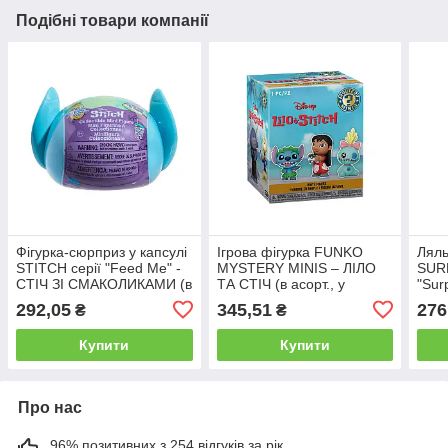
Подібні товари компанії
Фігурка-сюрприз у капсулі
Ігрова фігурка FUNKO
Ляль
STITCH серії "Feed Me" -
MYSTERY MINIS – ЛІЛО
SURP
СТІЧ ЗІ СМАКОЛИКАМИ (в
ТА СТІЧ (в асорт., у
"Sur
асорт., у диспл.)
диспл.)
дисп
292,05
345,51
276
₴
₴
Купити
Купити
Про нас
96% позитивних з 254 відгуків за рік