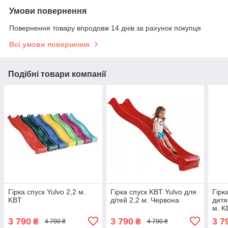
Умови повернення
Повернення товару впродовж 14 днів за рахунок покупця
Всі умови повернення
Подібні товари компанії
Гірка спуск Yulvo 2,2 м.
Гірка спуск KBT Yulvo для
Гірк
KBT
дітей 2,2 м. Червона
дитя
м. K
3 790
3 790
3 7
₴
₴
4 790 ₴
4 790 ₴