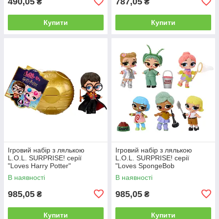
490,05
787,05
₴
₴
Купити
Купити
Ігровий набір з лялькою
Ігровий набір з лялькою
L.O.L. SURPRISE! серії
L.O.L. SURPRISE! серії
"Loves Harry Potter"
"Loves SpongeBob
SquarePants"
В наявності
В наявності
985,05
985,05
₴
₴
Купити
Купити