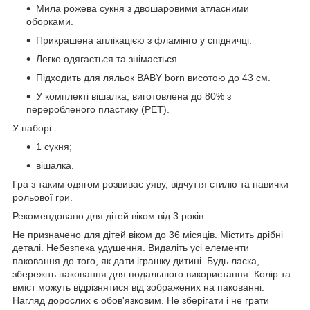
Мила рожева сукня з двошаровими атласними
оборками.
Прикрашена аплікацією з фламінго у спідничці.
Легко одягається та знімається.
Підходить для ляльок BABY born висотою до 43 см.
У комплекті вішалка, виготовлена до 80% з
переробленого пластику (PET).
У наборі:
1 сукня;
вішалка.
Гра з таким одягом розвиває уяву, відчуття стилю та навички
рольової гри.
Рекомендовано для дітей віком від 3 років.
Не призначено для дітей віком до 36 місяців. Містить дрібні
деталі. Небезпека удушення. Видаліть усі елементи
паковання до того, як дати іграшку дитині. Будь ласка,
збережіть паковання для подальшого використання. Колір та
вміст можуть відрізнятися від зображених на пакованні.
Нагляд дорослих є обов'язковим. Не зберігати і не грати