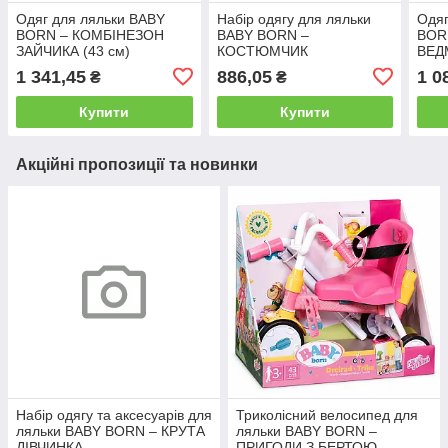
Одяг для ляльки BABY
Набір одягу для ляльки
Одяг
BORN – КОМБІНЕЗОН
BABY BORN –
BOR
ЗАЙЧИКА (43 см)
КОСТЮМЧИК
ВЕД
ЄДИНОРОГА (43 см)
1 341,45
886,05
1 0
₴
₴
Купити
Купити
Акційні пропозиції та новинки
Набір одягу та аксесуарів для
Триколісний велосипед для
ляльки BABY BORN – КРУТА
ляльки BABY BORN –
ДІВЧИНКА
ПРИГОДИ З БЕРТОЮ