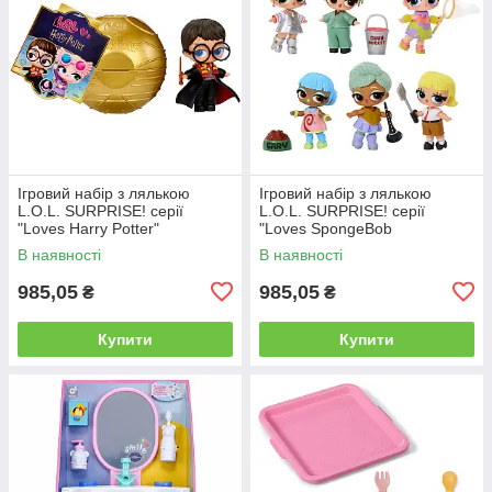
Ігровий набір з лялькою
Ігровий набір з лялькою
L.O.L. SURPRISE! серії
L.O.L. SURPRISE! серії
"Loves Harry Potter"
"Loves SpongeBob
SquarePants"
В наявності
В наявності
985,05
985,05
₴
₴
Купити
Купити