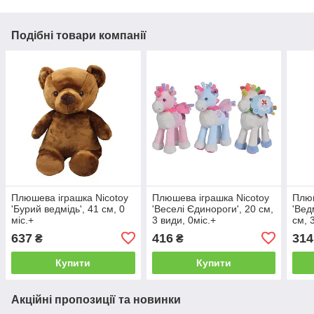
Подібні товари компанії
Плюшева іграшка Nicotoy
Плюшева іграшка Nicotoy
Плюш
'Бурий ведмідь', 41 см, 0
'Веселі Єдинороги', 20 см,
'Вед
міс.+
3 види, 0міс.+
см, 
637
416
314
₴
₴
Купити
Купити
Акційні пропозиції та новинки