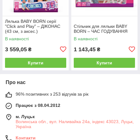
Лялька BABY BORN серії
"Click and Play" – ДЖОНАС
Стільчик для ляльки BABY
(43 см, з аксес.)
BORN – ЧАС ГОДУВАННЯ
В наявності
В наявності
3 559,05
1 143,45
₴
₴
Купити
Купити
Про нас
96% позитивних з 253 відгуків за рік
Працює з 08.04.2012
м. Луцьк
Волинська обл., вул. Наливайка 24а, індекс 43023, Луцьк,
Україна
Контакти