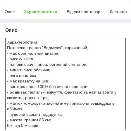
Опис
Характеристики
Відгуки про товар
Доставка
Опис
Характеристика:
Плюшева іграшка "Ведмежа", коричневий;
- має оригінальний дизайн;
- високу якість;
- наповнювач – гіпоалергенний синтепон;
- вишиті риси обличчя;
- очі з пластика;
- має краватку на шиї;
- виготовлена з 100% безпечної сировини;
- розвиває тактильні відчуття, фантазію та навчає грати у
сюжетно-рольові ігри;
- малюк комфортно засинатиме тримаючи ведмедика в
обіймах;
- чудовий варіант подарунка;
- висота іграшки 85 см;
Вік: від 0 місяців.