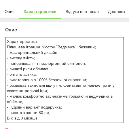
Опис
Характеристики
Відгуки про товар
Доставка
Опис
Характеристика:
Плюшева іграшка Nicotoy "Ведмежа", бежевий;
- має оригінальний дизайн;
- високу якість;
- наповнювач – гіпоалергенний синтепон;
- вишиті риси обличчя;
- очі з пластика;
- виготовлена з 100% безпечної сировини;
- розвиває тактильні відчуття, фантазію та навчає грати у
сюжетно-рольові ігри;
- малюк комфортно засинатиме тримаючи ведмедика в
обіймах;
- чудовий варіант подарунка;
- висота іграшки 80 см;
Вік: від 0 місяців.