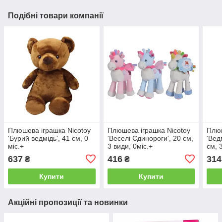
Подібні товари компанії
Плюшева іграшка Nicotoy
Плюшева іграшка Nicotoy
Плюш
'Бурий ведмідь', 41 см, 0
'Веселі Єдинороги', 20 см,
'Вед
міс.+
3 види, 0міс.+
см, 
637
416
314
₴
₴
Купити
Купити
Акційні пропозиції та новинки