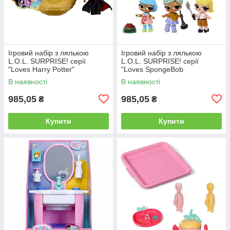
Ігровий набір з лялькою
Ігровий набір з лялькою
L.O.L. SURPRISE! серії
L.O.L. SURPRISE! серії
"Loves Harry Potter"
"Loves SpongeBob
SquarePants"
В наявності
В наявності
985,05
985,05
₴
₴
Купити
Купити