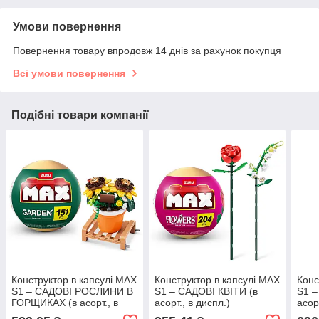
Умови повернення
Повернення товару впродовж 14 днів за рахунок покупця
Всі умови повернення
Подібні товари компанії
Конструктор в капсулі MAX
Конструктор в капсулі MAX
Конс
S1 – САДОВІ РОСЛИНИ В
S1 – САДОВІ КВІТИ (в
S1 
ГОРЩИКАХ (в асорт., в
асорт., в диспл.)
асор
диспл.)