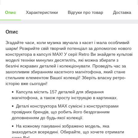
Опис
Характеристики
Відгуки про товар
Доставка
Опис
Згадайте часи, коли музика звучала з касет і мала особливий
шарм! Розкрийте свій творчий потенціал за допомогою нового
конструктора в капсулі MAX! У серії Retro Ви знайдете культові
моделі техніки минулих десятиліть, які можна збирати з
безлічі яскравих деталей і колекціонувати. Проведіть час за
захопливим збиранням касетного магнітофона, який стане
стильним елементом Вашої колекції! Зберіть власну ретро-
історію вже сьогодні!
Капсула містить 157 деталей для збирання
магнітофона, а також просту інструкцію в картинках.
Деталі конструктора MAX сумісні з конструкторами
провідних брендів, що робить його бездоганним
доповненням до будь-якої колекції.
На кожному пакуванні зображено модель, яка
знаходиться всередині. Обирайте, що хочете отримати
саме Ви!