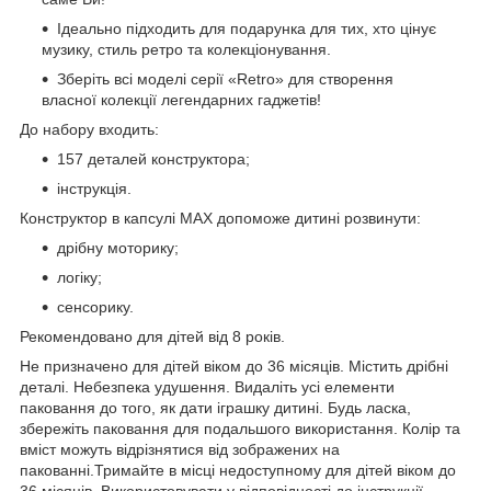
Ідеально підходить для подарунка для тих, хто цінує
музику, стиль ретро та колекціонування.
Зберіть всі моделі серії «Retro» для створення
власної колекції легендарних гаджетів!
До набору входить:
157 деталей конструктора;
інструкція.
Конструктор в капсулі MAX допоможе дитині розвинути:
дрібну моторику;
логіку;
сенсорику.
Рекомендовано для дітей від 8 років.
Не призначено для дітей віком до 36 місяців. Містить дрібні
деталі. Небезпека удушення. Видаліть усі елементи
паковання до того, як дати іграшку дитині. Будь ласка,
збережіть паковання для подальшого використання. Колір та
вміст можуть відрізнятися від зображених на
пакованні.Тримайте в місці недоступному для дітей віком до
36 місяців. Використовувати у відповідності до інструкції