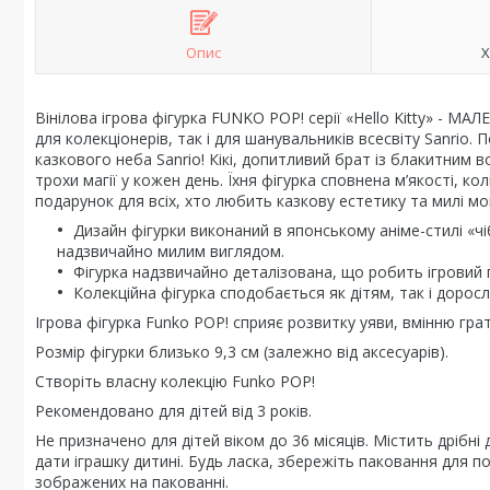
Опис
Х
Вінілова ігрова фігурка FUNKO POP! серії «Hello Kitty» -
для колекціонерів, так і для шанувальників всесвіту Sanrio.
казкового неба Sanrio! Кікі, допитливий брат із блакитним в
трохи магії у кожен день. Їхня фігурка сповнена м’якості, ко
подарунок для всіх, хто любить казкову естетику та милі м
Дизайн фігурки виконаний в японському аніме-стилі «ч
надзвичайно милим виглядом.
Фігурка надзвичайно деталізована, що робить ігровий
Колекційна фігурка сподобається як дітям, так і доросл
Ігрова фігурка Funko POP! сприяє розвитку уяви, вмінню гра
Розмір фігурки близько 9,3 см (залежно від аксесуарів).
Створіть власну колекцію Funko POP!
Рекомендовано для дітей від 3 років.
Не призначено для дітей віком до 36 місяців. Містить дрібні
дати іграшку дитині. Будь ласка, збережіть паковання для п
зображених на пакованні.