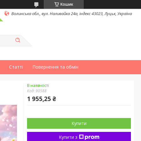
Кошик
Волинська обл., вул. Наливайка 24а, індекс 43023, Луцьк, Україна
Статті
Повернення та обмін
В наявності
Код:
90588
1 955,25 ₴
Купити
Купити з