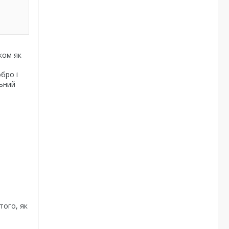
ком як
обро і
льний
того, як