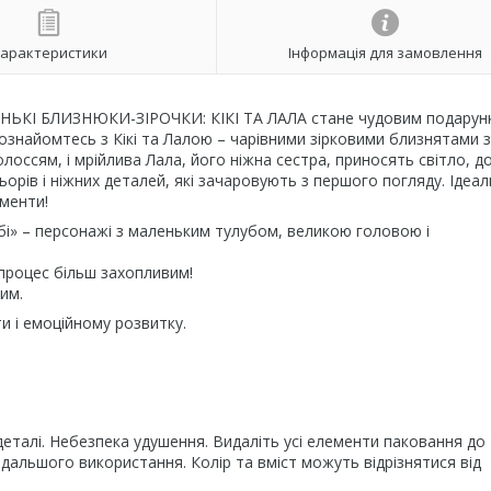
арактеристики
Інформація для замовлення
 МАЛЕНЬКІ БЛИЗНЮКИ-ЗІРОЧКИ: КІКІ ТА ЛАЛА стане чудовим подарун
 Познайомтесь з Кікі та Лалою – чарівними зірковими близнятами з
олоссям, і мрійлива Лала, його ніжна сестра, приносять світло, д
льорів і ніжних деталей, які зачаровують з першого погляду. Ідеа
оменти!
ібі» – персонажі з маленьким тулубом, великою головою і
 процес більш захопливим!
им.
ти і емоційному розвитку.
 деталі. Небезпека удушення. Видаліть усі елементи паковання до 
одальшого використання. Колір та вміст можуть відрізнятися від