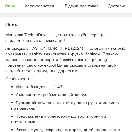
Опис
Характеристики
Відгуки про товар
Доставка
Опис
Машинки TechnoDrive — це нові колекційні серії для
справжніх шанувальників авто!
Автомодель - ASTON MARTIN F1 (2024) — елегантний спосіб
подарувати радість знайомства з крутим болідом. З такою
машинкою можна створити безліч варіантів гри, а ще
поповнити свою колекцію! Ця автомодель створена, щоб
сподобатися як дітям, так і дорослим!
Особливості:
Масштаб моделі — 1:43.
У машинки міцний металевий корпус.
Функція «free wheel» дає змогу легко рухати машинку
по поверхні.
Представлена у бірюзовому кольорі з чорними
елементами.
Розвиває уяву, покращує моторику дітей, вміння грати