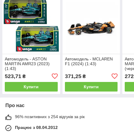
Автомодель - ASTON
Автомодель - MCLAREN
Авт
MARTIN AMR23 (2023)
F1 (2024) (1:43)
MAR
(1:43)
(чер
523,71
371,25
272
₴
₴
Купити
Купити
Про нас
96% позитивних з 254 відгуків за рік
Працює з 08.04.2012