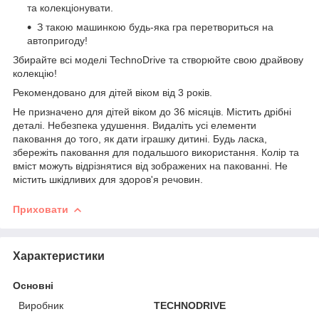
та колекціонувати.
З такою машинкою будь-яка гра перетвориться на
автопригоду!
Збирайте всі моделі TechnoDrive та створюйте свою драйвову
колекцію!
Рекомендовано для дітей віком від 3 років.
Не призначено для дітей віком до 36 місяців. Містить дрібні
деталі. Небезпека удушення. Видаліть усі елементи
паковання до того, як дати іграшку дитині. Будь ласка,
збережіть паковання для подальшого використання. Колір та
вміст можуть відрізнятися від зображених на пакованні. Не
містить шкідливих для здоров'я речовин.
Приховати
Характеристики
Основні
Виробник
TECHNODRIVE