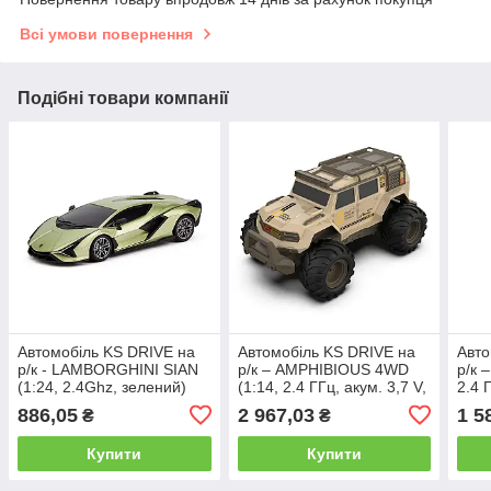
Всі умови повернення
Подібні товари компанії
Автомобіль KS DRIVE на
Автомобіль KS DRIVE на
Авто
р/к - LAMBORGHINI SIAN
р/к – AMPHIBIOUS 4WD
р/к 
(1:24, 2.4Ghz, зелений)
(1:14, 2.4 ГГц, акум. 3,7 V,
2.4 
світло, звук)
886,05
2 967,03
1 5
₴
₴
Купити
Купити