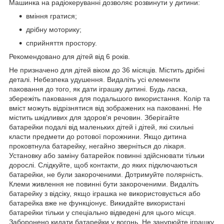
Машинка на радіокеруванні дозволяє розвинути у дитини:
вміння гратися;
дрібну моторику;
сприйняття простору.
Рекомендовано для дітей від 6 років.
Не призначено для дітей віком до 36 місяців. Містить дрібні
деталі. Небезпека удушення. Видаліть усі елементи
паковання до того, як дати іграшку дитині. Будь ласка,
збережіть паковання для подальшого використання. Колір та
вміст можуть відрізнятися від зображених на пакованні. Не
містить шкідливих для здоров'я речовин. Зберігайте
батарейки подалі від маленьких дітей і дітей, які схильні
класти предмети до ротової порожнини. Якщо дитина
проковтнула батарейку, негайно зверніться до лікаря.
Установку або заміну батарейок повинні здійснювати тільки
дорослі. Слідкуйте, щоб контакти, до яких підключаються
батарейки, не були закороченими. Дотримуйте полярність.
Клеми живлення не повинні бути закороченими. Видаліть
батарейку з відсіку, якщо іграшка не використовується або
батарейка вже не функціонує. Викидайте використані
батарейки тільки у спеціально відведені для цього місця.
Заборонено кидати батарейки у вогонь. Не занурюйте іграшку