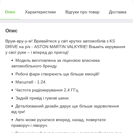
Опис
Характеристики
Відгуки про товар
Доставка
Опис
Врум-вру-у-м! Вривайтеся у світ крутих автомобілів з KS
DRIVE на р/к - ASTON MARTIN VALKYRIE! Візьміть керування
у свої руки – і вперед до пригод!
Модель виготовлена за ліцензією власника
автомобільного бренду.
Робочі фари створюють ще більше емоцій!
Масштаб - 1:24.
Частота радіокерування 2,4 ГГц.
Задній привід і гумові шини.
Деталізований дизайн дарує ще більше задоволення
від гри!
Авто може рухатися вперед, назад, повертати
праворуч і ліворуч.