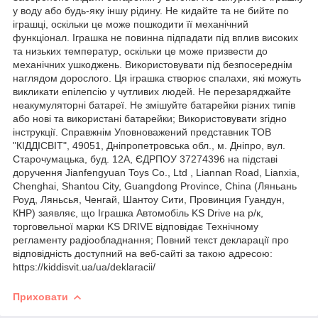
у воду або будь-яку іншу рідину. Не кидайте та не бийте по
іграшці, оскільки це може пошкодити її механічний
функціонал. Іграшка не повинна підпадати під вплив високих
та низьких температур, оскільки це може призвести до
механічних ушкоджень. Використовувати під безпосереднім
наглядом дорослого. Ця іграшка створює спалахи, які можуть
викликати епілепсію у чутливих людей. Не перезаряджайте
неакумуляторні батареї. Не змішуйте батарейки різних типів
або нові та використані батарейки; Використовувати згідно
інструкції. Справжнім Уповноважений представник ТОВ
"КІДДІСВІТ", 49051, Дніпропетровська обл., м. Дніпро, вул.
Старочумацька, буд. 12А, ЄДРПОУ 37274396 на підставі
доручення Jianfengyuan Toys Co., Ltd , Liannan Road, Lianxia,
Chenghai, Shantou City, Guangdong Province, China (Ляньань
Роуд, Ляньсья, Ченгай, Шантоу Сити, Провинция Гуандун,
КНР) заявляє, що Іграшка Автомобіль KS Drive на р/к,
торговельної марки KS DRIVE відповідає Технічному
регламенту радіообладнання; Повний текст декларації про
відповідність доступний на веб-сайті за такою адресою:
https://kiddisvit.ua/ua/deklaracii/
Приховати