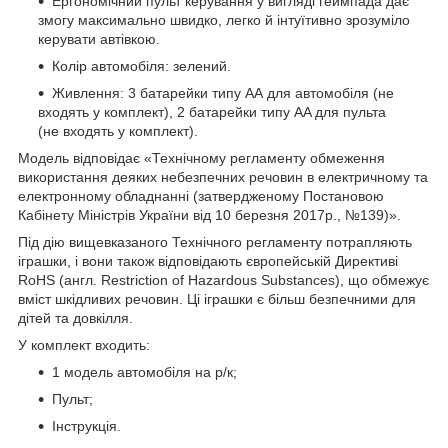
Ергономічний пульт керування у вигляді геймпада дає
змогу максимально швидко, легко й інтуїтивно зрозуміло
керувати автівкою.
Колір автомобіля: зелений.
Живлення: 3 батарейки типу АА для автомобіля (не
входять у комплект), 2 батарейки типу AA для пульта
(не входять у комплект).
Модель відповідає «Технічному регламенту обмеження
використання деяких небезпечних речовин в електричному та
електронному обладнанні (затвердженому Постановою
Кабінету Міністрів України від 10 березня 2017р., №139)».
Під дію вищевказаного Технічного регламенту потрапляють
іграшки, і вони також відповідають європейській Директиві
RoHS (англ. Restriction of Hazardous Substances), що обмежує
вміст шкідливих речовин. Ці іграшки є більш безпечними для
дітей та довкілля.
У комплект входить:
1 модель автомобіля на р/к;
Пульт;
Інструкція.